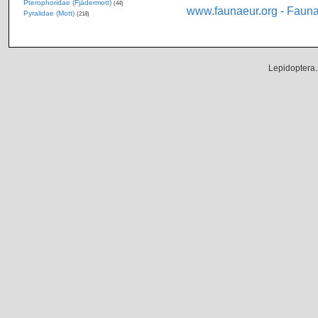
Pterophoridae (Fjädermott)
(44)
www.faunaeur.org - Faun
Pyralidae (Mott)
(218)
Lepidoptera