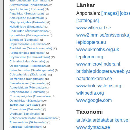
Yponomeutidae (Spinnmalar)
(30)
Länkar
Argyresthiidae (Knoppmalar)
(27)
Ypsolophidae (Höstmalar)
(17)
Artportalen:
[images]
[obse
Plutellidae (Senapsmalar)
(10)
Acrolepiidae (Kluddmalar)
(6)
[catalogus]
Glyphipterigidae (Hakmalar)
(8)
www.vilkenart.se
Heliodinidae (Signalmalar)
(1)
Bedelliidae (Åkervindemalar)
(1)
www2.nrm.se/en/svenska_f
Lyonetiidae (Vridvingemalar)
(11)
Ethmiidae (Sorgmalar)
(6)
lepidoptera.eu
Depressariidae (Plattmalar)
(57)
www.ukmoths.org.uk
Elachistidae (Gräsminerarmalar)
(70)
Agonoxenidae (Brokmalar)
(9)
lepiforum.org
Scythrididae (Korthuvudmalar)
(15)
Chimabachidae (Vårmalar)
(3)
www.microvlinders.nl
Oecophoridae (Praktmalar)
(32)
britishlepidoptera.weebly
Batrachedridae (Smalvingemalar)
(2)
Coleophoridae (Säckmalar)
(139)
naturforskaren.se
Momphidae (Dunörtmalar)
(15)
Blastobasidae (Förnamalar)
(4)
www.boldsystems.org
Autostichidae (Förnamalar)
(3)
wikipedia.org
Amphisbatidae (Hedmalar)
(5)
Cosmopterigidae (Fransmalar)
(12)
www.google.com
Gelechiidae (Stävmalar)
(207)
Tortricidae (Vecklare)
(439)
Choreutidae (Gnidmalar)
(7)
Taxonomi
Urodidae (Signalmalar)
(1)
Schreckensteiniidae (Konkavmalar)
(1)
artfakta.artdatabanken.se
Epermeniidae (Skärmmalar)
(7)
www.dyntaxa.se
Alucitidae (Mångflikmott)
(3)