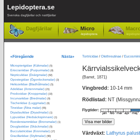
Lepidoptera.se
Svenska dagfjärilar och nattfjärilar
Dagfjärilar
Micro
Macr
-lepidoptera
-lepidopte
«Föregående
Nästa»
Tortricidae
/
Olethreutinae
/
Eucosmini
Micropterigidae (Käkmalar)
Kärrvialssikelvec
(5)
Eriocraniidae (Purpurmalar)
(8)
Nepticulidae (Dvärgmalar)
(92)
(Barret, 1871)
Opostegidae (Ögonlocksmalar)
(3)
Heliozelidae (Bladhålmalar)
(5)
Vingbredd:
10-14 mm
Adelidae (Antennmalar)
(21)
Prodoxidae (Knoppmalar)
(10)
Incurvariidae (Bredmalar)
Rödlistad:
NT (Missgynn
(9)
Tischeriidae (Luggmalar)
(6)
Tineidae (Äkta malar)
(55)
Flygtider:
Dryadaulidae (Dryadmalar)
(1)
Lypusidae (Hedsäckspinnare)
(1)
Roeslerstammiidae (Bronsmalar)
(1)
Douglasiidae (Skäckmalar)
(5)
Bucculatricidae (Kronmalar)
Värdväxt:
Lathyrus palust
(17)
Gracillariidae (Styltmalar)
(90)