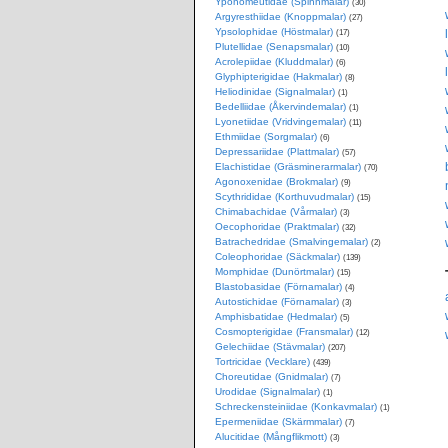
Yponomeutidae (Spinnmalar)
(30)
Argyresthiidae (Knoppmalar)
(27)
Ypsolophidae (Höstmalar)
(17)
Plutellidae (Senapsmalar)
(10)
Acrolepiidae (Kluddmalar)
(6)
Glyphipterigidae (Hakmalar)
(8)
Heliodinidae (Signalmalar)
(1)
Bedelliidae (Åkervindemalar)
(1)
Lyonetiidae (Vridvingemalar)
(11)
Ethmiidae (Sorgmalar)
(6)
Depressariidae (Plattmalar)
(57)
Elachistidae (Gräsminerarmalar)
(70)
Agonoxenidae (Brokmalar)
(9)
Scythrididae (Korthuvudmalar)
(15)
Chimabachidae (Vårmalar)
(3)
Oecophoridae (Praktmalar)
(32)
Batrachedridae (Smalvingemalar)
(2)
Coleophoridae (Säckmalar)
(139)
Momphidae (Dunörtmalar)
(15)
Blastobasidae (Förnamalar)
(4)
Autostichidae (Förnamalar)
(3)
Amphisbatidae (Hedmalar)
(5)
Cosmopterigidae (Fransmalar)
(12)
Gelechiidae (Stävmalar)
(207)
Tortricidae (Vecklare)
(439)
Choreutidae (Gnidmalar)
(7)
Urodidae (Signalmalar)
(1)
Schreckensteiniidae (Konkavmalar)
(1)
Epermeniidae (Skärmmalar)
(7)
Alucitidae (Mångflikmott)
(3)