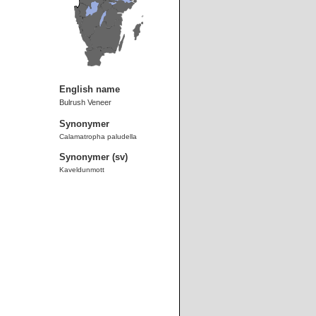
English name
Bulrush Veneer
Synonymer
Calamatropha paludella
Synonymer (sv)
Kaveldunmott