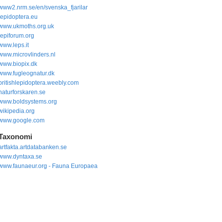
www2.nrm.se/en/svenska_fjarilar
lepidoptera.eu
www.ukmoths.org.uk
lepiforum.org
www.leps.it
www.microvlinders.nl
www.biopix.dk
www.fugleognatur.dk
britishlepidoptera.weebly.com
naturforskaren.se
www.boldsystems.org
wikipedia.org
www.google.com
Taxonomi
artfakta.artdatabanken.se
www.dyntaxa.se
www.faunaeur.org - Fauna Europaea