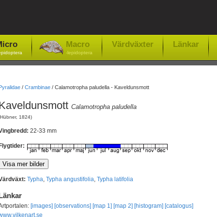
icro
Macro
Värdväxter
Länkar
epidoptera
-lepidoptera
Pyralidae
/
Crambinae
/
Calamotropha paludella - Kaveldunsmott
Kaveldunsmott
Calamotropha paludella
(Hübner, 1824)
Vingbredd:
22-33 mm
Flygtider:
Värdväxt:
Typha
,
Typha angustifolia
,
Typha latifolia
Länkar
Artportalen:
[images]
[observations]
[map 1]
[map 2]
[histogram]
[catalogus]
www.vilkenart.se