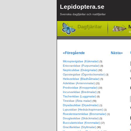
Lepidoptera.se
Svenska dagfjärilar och nattfjärilar
Dagfjärilar
M
-l
«Föregående
Nästa»
Micropterigidae (Käkmalar)
(5)
Eriocraniidae (Purpurmalar)
(8)
Nepticulidae (Dvärgmalar)
(92)
Opostegidae (Ögonlocksmalar)
(3)
Heliozelidae (Bladhålmalar)
(5)
Adelidae (Antennmalar)
(21)
Prodoxidae (Knoppmalar)
(10)
Incurvariidae (Bredmalar)
(9)
Tischeriidae (Luggmalar)
(6)
Tineidae (Äkta malar)
(55)
Dryadaulidae (Dryadmalar)
(1)
Lypusidae (Hedsäckspinnare)
(1)
Roeslerstammiidae (Bronsmalar)
(1)
Douglasiidae (Skäckmalar)
(5)
Bucculatricidae (Kronmalar)
(17)
Gracillariidae (Styltmalar)
(90)