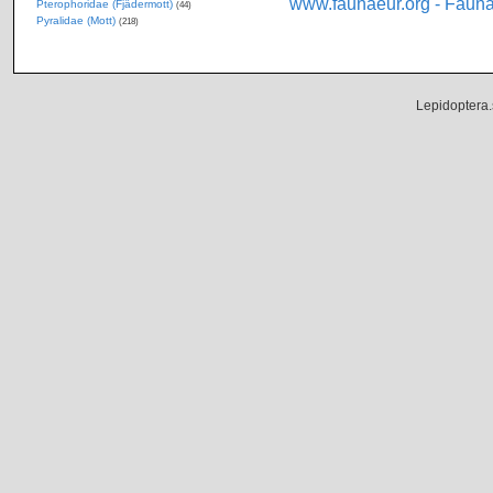
www.faunaeur.org - Faun
Pterophoridae (Fjädermott)
(44)
Pyralidae (Mott)
(218)
Lepidoptera