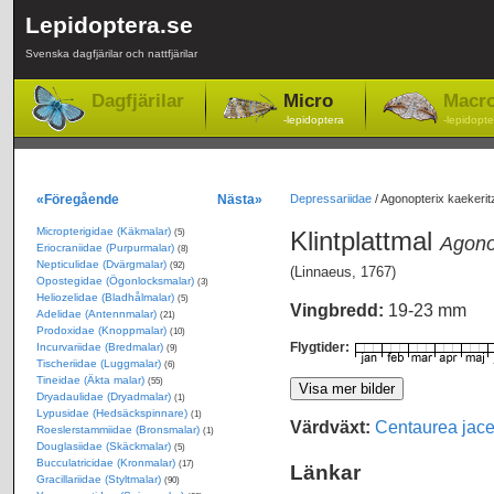
Lepidoptera.se
Svenska dagfjärilar och nattfjärilar
Dagfjärilar
Micro
Macr
-lepidoptera
-lepidopte
«Föregående
Nästa»
Depressariidae
/
Agonopterix kaekeritz
Micropterigidae (Käkmalar)
Klintplattmal
(5)
Agono
Eriocraniidae (Purpurmalar)
(8)
Nepticulidae (Dvärgmalar)
(92)
(Linnaeus, 1767)
Opostegidae (Ögonlocksmalar)
(3)
Heliozelidae (Bladhålmalar)
(5)
Vingbredd:
19-23 mm
Adelidae (Antennmalar)
(21)
Prodoxidae (Knoppmalar)
(10)
Flygtider:
Incurvariidae (Bredmalar)
(9)
Tischeriidae (Luggmalar)
(6)
Tineidae (Äkta malar)
(55)
Dryadaulidae (Dryadmalar)
(1)
Lypusidae (Hedsäckspinnare)
(1)
Värdväxt:
Centaurea jac
Roeslerstammiidae (Bronsmalar)
(1)
Douglasiidae (Skäckmalar)
(5)
Bucculatricidae (Kronmalar)
(17)
Länkar
Gracillariidae (Styltmalar)
(90)