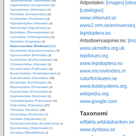
Yponomeutidae (Spinnmalar)
(30)
Artportalen:
[images]
[obse
Argyresthiidae (Knoppmalar)
(27)
[catalogus]
Ypsolophidae (Höstmalar)
(17)
Plutellidae (Senapsmalar)
(10)
www.vilkenart.se
Acrolepiidae (Kluddmalar)
(6)
Glyphipterigidae (Hakmalar)
(8)
www2.nrm.se/en/svenska_f
Heliodinidae (Signalmalar)
(1)
lepidoptera.eu
Bedelliidae (Åkervindemalar)
(1)
Lyonetiidae (Vridvingemalar)
(11)
Artsobservasjoner.no:
[im
Ethmiidae (Sorgmalar)
(6)
Depressariidae (Plattmalar)
(57)
www.ukmoths.org.uk
Elachistidae (Gräsminerarmalar)
(70)
lepiforum.org
Agonoxenidae (Brokmalar)
(9)
Scythrididae (Korthuvudmalar)
(15)
www.lepidoptera.no
Chimabachidae (Vårmalar)
(3)
Oecophoridae (Praktmalar)
(32)
www.microvlinders.nl
Batrachedridae (Smalvingemalar)
(2)
naturforskaren.se
Coleophoridae (Säckmalar)
(139)
Momphidae (Dunörtmalar)
(15)
www.boldsystems.org
Blastobasidae (Förnamalar)
(4)
Autostichidae (Förnamalar)
(3)
wikipedia.org
Amphisbatidae (Hedmalar)
(5)
www.google.com
Cosmopterigidae (Fransmalar)
(12)
Gelechiidae (Stävmalar)
(207)
Tortricidae (Vecklare)
(439)
Taxonomi
Choreutidae (Gnidmalar)
(7)
Urodidae (Signalmalar)
(1)
artfakta.artdatabanken.se
Schreckensteiniidae (Konkavmalar)
(1)
Epermeniidae (Skärmmalar)
www.dyntaxa.se
(7)
Alucitidae (Mångflikmott)
(3)