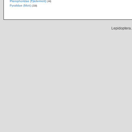
Pterophoridae (Fjädermott)
(44)
Pyralidae (Mott)
(218)
Lepidoptera