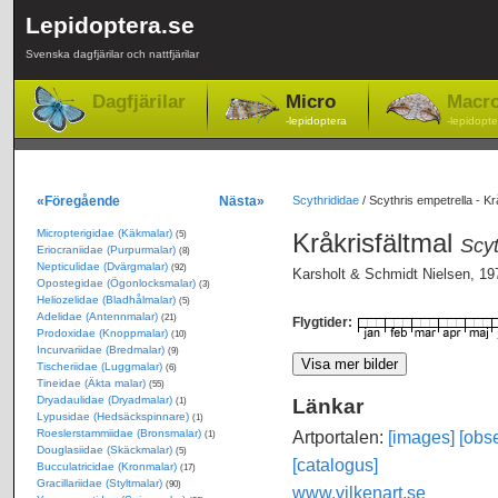
Lepidoptera.se
Svenska dagfjärilar och nattfjärilar
Dagfjärilar
Micro
Macr
-lepidoptera
-lepidopte
«Föregående
Nästa»
Scythrididae
/
Scythris empetrella - Kr
Micropterigidae (Käkmalar)
Kråkrisfältmal
(5)
Scyt
Eriocraniidae (Purpurmalar)
(8)
Nepticulidae (Dvärgmalar)
(92)
Karsholt & Schmidt Nielsen, 19
Opostegidae (Ögonlocksmalar)
(3)
Heliozelidae (Bladhålmalar)
(5)
Adelidae (Antennmalar)
(21)
Flygtider:
Prodoxidae (Knoppmalar)
(10)
Incurvariidae (Bredmalar)
(9)
Tischeriidae (Luggmalar)
(6)
Tineidae (Äkta malar)
(55)
Dryadaulidae (Dryadmalar)
Länkar
(1)
Lypusidae (Hedsäckspinnare)
(1)
Roeslerstammiidae (Bronsmalar)
Artportalen:
[images]
[obse
(1)
Douglasiidae (Skäckmalar)
(5)
[catalogus]
Bucculatricidae (Kronmalar)
(17)
Gracillariidae (Styltmalar)
(90)
www.vilkenart.se