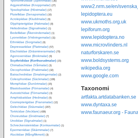
Yponomeutidae (Spinnmalar)
(30)
Argyresthiidae (Knoppmalar)
www2.nrm.se/en/svenska_f
(27)
Ypsolophidae (Höstmalar)
(17)
lepidoptera.eu
Plutellidae (Senapsmalar)
(10)
Acrolepiidae (Kluddmalar)
(6)
www.ukmoths.org.uk
Glyphipterigidae (Hakmalar)
(8)
Heliodinidae (Signalmalar)
lepiforum.org
(1)
Bedelliidae (Åkervindemalar)
(1)
www.lepidoptera.no
Lyonetiidae (Vridvingemalar)
(11)
Ethmiidae (Sorgmalar)
(6)
www.microvlinders.nl
Depressariidae (Plattmalar)
(57)
Elachistidae (Gräsminerarmalar)
naturforskaren.se
(70)
Agonoxenidae (Brokmalar)
(9)
www.boldsystems.org
Scythrididae (Korthuvudmalar)
(15)
Chimabachidae (Vårmalar)
(3)
wikipedia.org
Oecophoridae (Praktmalar)
(32)
Batrachedridae (Smalvingemalar)
www.google.com
(2)
Coleophoridae (Säckmalar)
(139)
Momphidae (Dunörtmalar)
(15)
Taxonomi
Blastobasidae (Förnamalar)
(4)
Autostichidae (Förnamalar)
(3)
artfakta.artdatabanken.se
Amphisbatidae (Hedmalar)
(5)
Cosmopterigidae (Fransmalar)
(12)
www.dyntaxa.se
Gelechiidae (Stävmalar)
(207)
www.faunaeur.org - Faun
Tortricidae (Vecklare)
(439)
Choreutidae (Gnidmalar)
(7)
Urodidae (Signalmalar)
(1)
Schreckensteiniidae (Konkavmalar)
(1)
Epermeniidae (Skärmmalar)
(7)
Alucitidae (Mångflikmott)
(3)