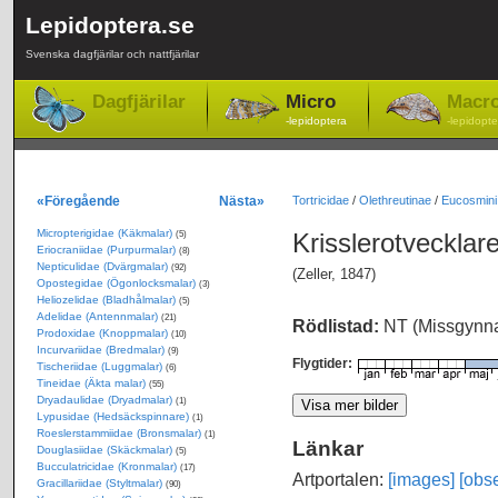
Lepidoptera.se
Svenska dagfjärilar och nattfjärilar
Dagfjärilar
Micro
Macr
-lepidoptera
-lepidopte
«Föregående
Nästa»
Tortricidae
/
Olethreutinae
/
Eucosmini
Micropterigidae (Käkmalar)
Krisslerotvecklar
(5)
Eriocraniidae (Purpurmalar)
(8)
Nepticulidae (Dvärgmalar)
(92)
(Zeller, 1847)
Opostegidae (Ögonlocksmalar)
(3)
Heliozelidae (Bladhålmalar)
(5)
Adelidae (Antennmalar)
(21)
Rödlistad:
NT (Missgynn
Prodoxidae (Knoppmalar)
(10)
Incurvariidae (Bredmalar)
(9)
Flygtider:
Tischeriidae (Luggmalar)
(6)
Tineidae (Äkta malar)
(55)
Dryadaulidae (Dryadmalar)
(1)
Lypusidae (Hedsäckspinnare)
(1)
Roeslerstammiidae (Bronsmalar)
(1)
Länkar
Douglasiidae (Skäckmalar)
(5)
Bucculatricidae (Kronmalar)
(17)
Artportalen:
[images]
[obse
Gracillariidae (Styltmalar)
(90)