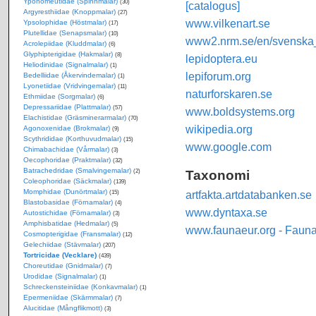
Yponomeutidae (Spinnmalar)
(30)
[catalogus]
Argyresthiidae (Knoppmalar)
(27)
www.vilkenart.se
Ypsolophidae (Höstmalar)
(17)
Plutellidae (Senapsmalar)
(10)
www2.nrm.se/en/svenska_f
Acrolepiidae (Kluddmalar)
(6)
Glyphipterigidae (Hakmalar)
(8)
lepidoptera.eu
Heliodinidae (Signalmalar)
(1)
lepiforum.org
Bedelliidae (Åkervindemalar)
(1)
Lyonetiidae (Vridvingemalar)
(11)
naturforskaren.se
Ethmiidae (Sorgmalar)
(6)
Depressariidae (Plattmalar)
(57)
www.boldsystems.org
Elachistidae (Gräsminerarmalar)
(70)
wikipedia.org
Agonoxenidae (Brokmalar)
(9)
Scythrididae (Korthuvudmalar)
(15)
www.google.com
Chimabachidae (Vårmalar)
(3)
Oecophoridae (Praktmalar)
(32)
Batrachedridae (Smalvingemalar)
Taxonomi
(2)
Coleophoridae (Säckmalar)
(139)
Momphidae (Dunörtmalar)
artfakta.artdatabanken.se
(15)
Blastobasidae (Förnamalar)
(4)
www.dyntaxa.se
Autostichidae (Förnamalar)
(3)
Amphisbatidae (Hedmalar)
(5)
www.faunaeur.org - Faun
Cosmopterigidae (Fransmalar)
(12)
Gelechiidae (Stävmalar)
(207)
Tortricidae (Vecklare)
(439)
Choreutidae (Gnidmalar)
(7)
Urodidae (Signalmalar)
(1)
Schreckensteiniidae (Konkavmalar)
(1)
Epermeniidae (Skärmmalar)
(7)
Alucitidae (Mångflikmott)
(3)