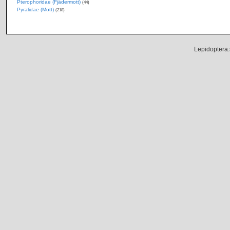
Pterophoridae (Fjädermott)
(44)
Pyralidae (Mott)
(218)
Lepidoptera