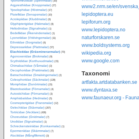
Yponomeutidae (Spinnmalar)
(30)
Argyresthiidae (Knoppmalar)
www2.nrm.se/en/svenska_f
(27)
Ypsolophidae (Höstmalar)
(17)
lepidoptera.eu
Plutellidae (Senapsmalar)
(10)
Acrolepiidae (Kluddmalar)
(6)
lepiforum.org
Glyphipterigidae (Hakmalar)
(8)
Heliodinidae (Signalmalar)
www.lepidoptera.no
(1)
Bedelliidae (Åkervindemalar)
(1)
naturforskaren.se
Lyonetiidae (Vridvingemalar)
(11)
Ethmiidae (Sorgmalar)
(6)
www.boldsystems.org
Depressariidae (Plattmalar)
(57)
Elachistidae (Gräsminerarmalar)
wikipedia.org
(70)
Agonoxenidae (Brokmalar)
(9)
www.google.com
Scythrididae (Korthuvudmalar)
(15)
Chimabachidae (Vårmalar)
(3)
Oecophoridae (Praktmalar)
(32)
Taxonomi
Batrachedridae (Smalvingemalar)
(2)
Coleophoridae (Säckmalar)
(139)
artfakta.artdatabanken.se
Momphidae (Dunörtmalar)
(15)
www.dyntaxa.se
Blastobasidae (Förnamalar)
(4)
Autostichidae (Förnamalar)
(3)
www.faunaeur.org - Faun
Amphisbatidae (Hedmalar)
(5)
Cosmopterigidae (Fransmalar)
(12)
Gelechiidae (Stävmalar)
(207)
Tortricidae (Vecklare)
(439)
Choreutidae (Gnidmalar)
(7)
Urodidae (Signalmalar)
(1)
Schreckensteiniidae (Konkavmalar)
(1)
Epermeniidae (Skärmmalar)
(7)
Alucitidae (Mångflikmott)
(3)