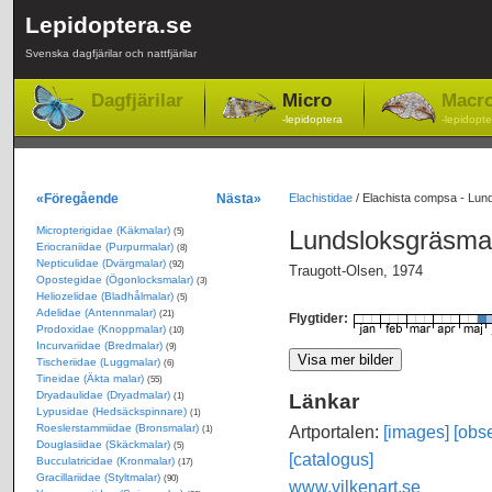
Lepidoptera.se
Svenska dagfjärilar och nattfjärilar
Dagfjärilar
Micro
Macr
-lepidoptera
-lepidopte
«Föregående
Nästa»
Elachistidae
/
Elachista compsa - Lun
Micropterigidae (Käkmalar)
Lundsloksgräsma
(5)
Eriocraniidae (Purpurmalar)
(8)
Nepticulidae (Dvärgmalar)
(92)
Traugott-Olsen, 1974
Opostegidae (Ögonlocksmalar)
(3)
Heliozelidae (Bladhålmalar)
(5)
Adelidae (Antennmalar)
(21)
Flygtider:
Prodoxidae (Knoppmalar)
(10)
Incurvariidae (Bredmalar)
(9)
Tischeriidae (Luggmalar)
(6)
Tineidae (Äkta malar)
(55)
Dryadaulidae (Dryadmalar)
Länkar
(1)
Lypusidae (Hedsäckspinnare)
(1)
Roeslerstammiidae (Bronsmalar)
Artportalen:
[images]
[obse
(1)
Douglasiidae (Skäckmalar)
(5)
[catalogus]
Bucculatricidae (Kronmalar)
(17)
Gracillariidae (Styltmalar)
(90)
www.vilkenart.se