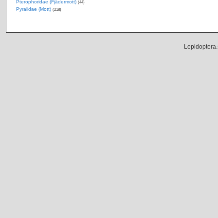
Pterophoridae (Fjädermott)
(44)
Pyralidae (Mott)
(218)
Lepidoptera