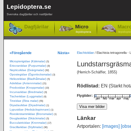
Lepidoptera.se
Svenska dagfjärilar och nattfjärilar
Dagfjärilar
Micro
Macr
-lepidoptera
-lepidopte
«Föregående
Nästa»
Elachistidae
/
Elachista tetragonella -
Micropterigidae (Käkmalar)
Lundstarrsgräsm
(5)
Eriocraniidae (Purpurmalar)
(8)
Nepticulidae (Dvärgmalar)
(92)
(Herrich-Schäffer, 1855)
Opostegidae (Ögonlocksmalar)
(3)
Heliozelidae (Bladhålmalar)
(5)
Adelidae (Antennmalar)
(21)
Rödlistad:
EN (Starkt ho
Prodoxidae (Knoppmalar)
(10)
Incurvariidae (Bredmalar)
(9)
Flygtider:
Tischeriidae (Luggmalar)
(6)
Tineidae (Äkta malar)
(55)
Dryadaulidae (Dryadmalar)
(1)
Lypusidae (Hedsäckspinnare)
(1)
Roeslerstammiidae (Bronsmalar)
(1)
Länkar
Douglasiidae (Skäckmalar)
(5)
Bucculatricidae (Kronmalar)
(17)
Artportalen:
[images]
[obse
Gracillariidae (Styltmalar)
(90)