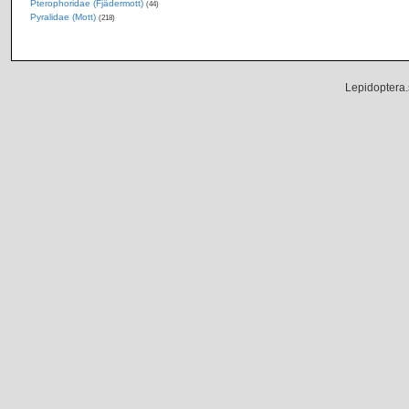
Pterophoridae (Fjädermott)
(44)
Pyralidae (Mott)
(218)
Lepidoptera