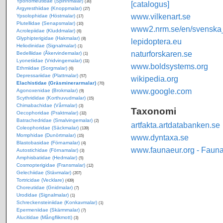
Yponomeutidae (Spinnmalar)
(30)
[catalogus]
Argyresthiidae (Knoppmalar)
(27)
www.vilkenart.se
Ypsolophidae (Höstmalar)
(17)
Plutellidae (Senapsmalar)
(10)
www2.nrm.se/en/svenska_f
Acrolepiidae (Kluddmalar)
(6)
Glyphipterigidae (Hakmalar)
(8)
lepidoptera.eu
Heliodinidae (Signalmalar)
(1)
naturforskaren.se
Bedelliidae (Åkervindemalar)
(1)
Lyonetiidae (Vridvingemalar)
(11)
www.boldsystems.org
Ethmiidae (Sorgmalar)
(6)
Depressariidae (Plattmalar)
(57)
wikipedia.org
Elachistidae (Gräsminerarmalar)
(70)
www.google.com
Agonoxenidae (Brokmalar)
(9)
Scythrididae (Korthuvudmalar)
(15)
Chimabachidae (Vårmalar)
(3)
Taxonomi
Oecophoridae (Praktmalar)
(32)
Batrachedridae (Smalvingemalar)
(2)
artfakta.artdatabanken.se
Coleophoridae (Säckmalar)
(139)
Momphidae (Dunörtmalar)
www.dyntaxa.se
(15)
Blastobasidae (Förnamalar)
(4)
www.faunaeur.org - Faun
Autostichidae (Förnamalar)
(3)
Amphisbatidae (Hedmalar)
(5)
Cosmopterigidae (Fransmalar)
(12)
Gelechiidae (Stävmalar)
(207)
Tortricidae (Vecklare)
(439)
Choreutidae (Gnidmalar)
(7)
Urodidae (Signalmalar)
(1)
Schreckensteiniidae (Konkavmalar)
(1)
Epermeniidae (Skärmmalar)
(7)
Alucitidae (Mångflikmott)
(3)