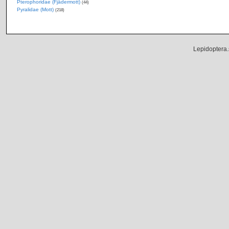
Pterophoridae (Fjädermott)
(44)
Pyralidae (Mott)
(218)
Lepidoptera