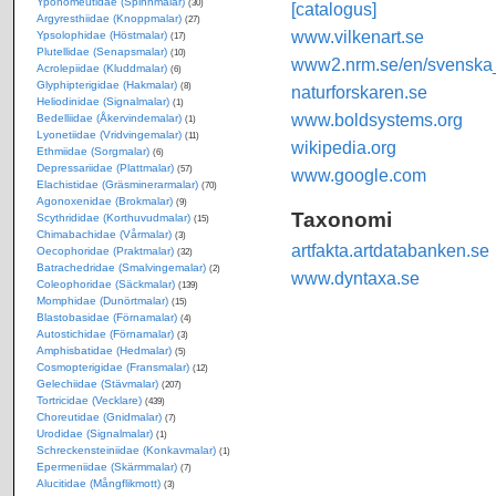
Yponomeutidae (Spinnmalar)
(30)
[catalogus]
Argyresthiidae (Knoppmalar)
(27)
www.vilkenart.se
Ypsolophidae (Höstmalar)
(17)
Plutellidae (Senapsmalar)
(10)
www2.nrm.se/en/svenska_f
Acrolepiidae (Kluddmalar)
(6)
Glyphipterigidae (Hakmalar)
(8)
naturforskaren.se
Heliodinidae (Signalmalar)
(1)
www.boldsystems.org
Bedelliidae (Åkervindemalar)
(1)
Lyonetiidae (Vridvingemalar)
(11)
wikipedia.org
Ethmiidae (Sorgmalar)
(6)
Depressariidae (Plattmalar)
(57)
www.google.com
Elachistidae (Gräsminerarmalar)
(70)
Agonoxenidae (Brokmalar)
(9)
Taxonomi
Scythrididae (Korthuvudmalar)
(15)
Chimabachidae (Vårmalar)
(3)
artfakta.artdatabanken.se
Oecophoridae (Praktmalar)
(32)
Batrachedridae (Smalvingemalar)
(2)
www.dyntaxa.se
Coleophoridae (Säckmalar)
(139)
Momphidae (Dunörtmalar)
(15)
Blastobasidae (Förnamalar)
(4)
Autostichidae (Förnamalar)
(3)
Amphisbatidae (Hedmalar)
(5)
Cosmopterigidae (Fransmalar)
(12)
Gelechiidae (Stävmalar)
(207)
Tortricidae (Vecklare)
(439)
Choreutidae (Gnidmalar)
(7)
Urodidae (Signalmalar)
(1)
Schreckensteiniidae (Konkavmalar)
(1)
Epermeniidae (Skärmmalar)
(7)
Alucitidae (Mångflikmott)
(3)