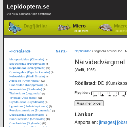
Lepidoptera.se
Svenska dagfjärilar och nattfjärilar
Dagfjärilar
Micro
Macr
-lepidoptera
-lepidopte
«Föregående
Nästa»
Nepticulidae
/
Stigmella arbusculae - 
Micropterigidae (Käkmalar)
Nätvidedvärgmal
(5)
Eriocraniidae (Purpurmalar)
(8)
Nepticulidae (Dvärgmalar)
(92)
(Wolff, 1955)
Opostegidae (Ögonlocksmalar)
(3)
Heliozelidae (Bladhålmalar)
(5)
Adelidae (Antennmalar)
(21)
Rödlistad:
DD (Kunskapsb
Prodoxidae (Knoppmalar)
(10)
Incurvariidae (Bredmalar)
(9)
Flygtider:
Tischeriidae (Luggmalar)
(6)
Tineidae (Äkta malar)
(55)
Dryadaulidae (Dryadmalar)
(1)
Lypusidae (Hedsäckspinnare)
(1)
Roeslerstammiidae (Bronsmalar)
(1)
Länkar
Douglasiidae (Skäckmalar)
(5)
Bucculatricidae (Kronmalar)
(17)
Artportalen:
[images]
[obse
Gracillariidae (Styltmalar)
(90)