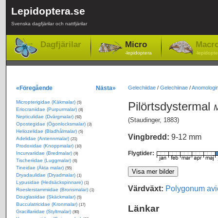
Lepidoptera.se
Svenska dagfjärilar och nattfjärilar
Dagfjärilar
Micro
Macr
-lepidoptera
-lepidopte
«Föregående
Nästa»
Gelechiidae
/
Gelechiinae
/
Anomologin
Micropterigidae (Käkmalar)
Pilörtsdystermal
(5)
M
Eriocraniidae (Purpurmalar)
(8)
Nepticulidae (Dvärgmalar)
(92)
(Staudinger, 1883)
Opostegidae (Ögonlocksmalar)
(3)
Heliozelidae (Bladhålmalar)
(5)
Vingbredd:
9-12 mm
Adelidae (Antennmalar)
(21)
Prodoxidae (Knoppmalar)
(10)
Flygtider:
Incurvariidae (Bredmalar)
(9)
Tischeriidae (Luggmalar)
(6)
Tineidae (Äkta malar)
(55)
Dryadaulidae (Dryadmalar)
(1)
Lypusidae (Hedsäckspinnare)
(1)
Värdväxt:
Polygonum avi
Roeslerstammiidae (Bronsmalar)
(1)
Douglasiidae (Skäckmalar)
(5)
Bucculatricidae (Kronmalar)
(17)
Länkar
Gracillariidae (Styltmalar)
(90)