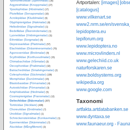
Yponomeutidae (Spinnmalar)
(30)
Artportalen:
[images]
[obse
Argyresthiidae (Knoppmalar)
(27)
[catalogus]
Ypsolophidae (Höstmalar)
(17)
Plutellidae (Senapsmalar)
(10)
www.vilkenart.se
Acrolepiidae (Kluddmalar)
(6)
Glyphipterigidae (Hakmalar)
(8)
www2.nrm.se/en/svenska_f
Heliodinidae (Signalmalar)
(1)
lepidoptera.eu
Bedelliidae (Åkervindemalar)
(1)
Lyonetiidae (Vridvingemalar)
(11)
lepiforum.org
Ethmiidae (Sorgmalar)
(6)
Depressariidae (Plattmalar)
(57)
www.lepidoptera.no
Elachistidae (Gräsminerarmalar)
(70)
www.microvlinders.nl
Agonoxenidae (Brokmalar)
(9)
Scythrididae (Korthuvudmalar)
(15)
www.gelechiid.co.uk
Chimabachidae (Vårmalar)
(3)
Oecophoridae (Praktmalar)
(32)
naturforskaren.se
Batrachedridae (Smalvingemalar)
(2)
www.boldsystems.org
Coleophoridae (Säckmalar)
(139)
Momphidae (Dunörtmalar)
(15)
wikipedia.org
Blastobasidae (Förnamalar)
(4)
Autostichidae (Förnamalar)
(3)
www.google.com
Amphisbatidae (Hedmalar)
(5)
Cosmopterigidae (Fransmalar)
(12)
Taxonomi
Gelechiidae (Stävmalar)
(207)
Tortricidae (Vecklare)
(439)
artfakta.artdatabanken.se
Choreutidae (Gnidmalar)
(7)
Urodidae (Signalmalar)
(1)
www.dyntaxa.se
Schreckensteiniidae (Konkavmalar)
(1)
Epermeniidae (Skärmmalar)
www.faunaeur.org - Faun
(7)
Alucitidae (Mångflikmott)
(3)