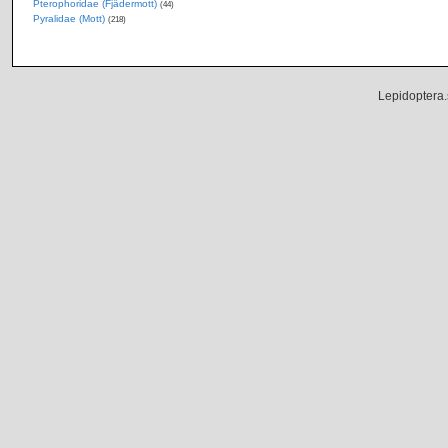
Pterophoridae (Fjädermott)
(44)
Pyralidae (Mott)
(218)
Lepidoptera