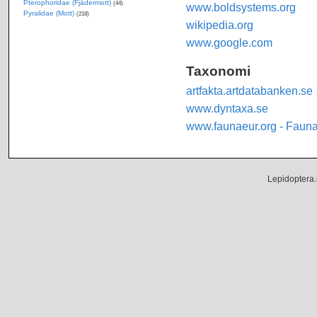
Pterophoridae (Fjädermott)
(44)
www.boldsystems.org
Pyralidae (Mott)
(218)
wikipedia.org
www.google.com
Taxonomi
artfakta.artdatabanken.se
www.dyntaxa.se
www.faunaeur.org - Faun
Lepidoptera