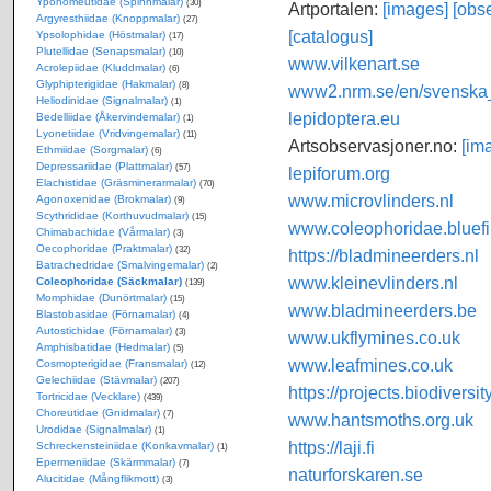
Yponomeutidae (Spinnmalar)
(30)
Artportalen:
[images]
[obse
Argyresthiidae (Knoppmalar)
(27)
[catalogus]
Ypsolophidae (Höstmalar)
(17)
Plutellidae (Senapsmalar)
(10)
www.vilkenart.se
Acrolepiidae (Kluddmalar)
(6)
Glyphipterigidae (Hakmalar)
(8)
www2.nrm.se/en/svenska_f
Heliodinidae (Signalmalar)
(1)
lepidoptera.eu
Bedelliidae (Åkervindemalar)
(1)
Lyonetiidae (Vridvingemalar)
(11)
Artsobservasjoner.no:
[im
Ethmiidae (Sorgmalar)
(6)
Depressariidae (Plattmalar)
(57)
lepiforum.org
Elachistidae (Gräsminerarmalar)
(70)
www.microvlinders.nl
Agonoxenidae (Brokmalar)
(9)
Scythrididae (Korthuvudmalar)
(15)
www.coleophoridae.bluefi
Chimabachidae (Vårmalar)
(3)
Oecophoridae (Praktmalar)
(32)
https://bladmineerders.nl
Batrachedridae (Smalvingemalar)
(2)
www.kleinevlinders.nl
Coleophoridae (Säckmalar)
(139)
Momphidae (Dunörtmalar)
(15)
www.bladmineerders.be
Blastobasidae (Förnamalar)
(4)
Autostichidae (Förnamalar)
(3)
www.ukflymines.co.uk
Amphisbatidae (Hedmalar)
(5)
www.leafmines.co.uk
Cosmopterigidae (Fransmalar)
(12)
Gelechiidae (Stävmalar)
(207)
https://projects.biodiversi
Tortricidae (Vecklare)
(439)
Choreutidae (Gnidmalar)
(7)
www.hantsmoths.org.uk
Urodidae (Signalmalar)
(1)
https://laji.fi
Schreckensteiniidae (Konkavmalar)
(1)
Epermeniidae (Skärmmalar)
(7)
naturforskaren.se
Alucitidae (Mångflikmott)
(3)