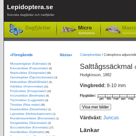
Lepidoptera.se
Svenska dagfjärilar och nattfjärilar
Dagfjärilar
Micro
Macr
-lepidoptera
-lepidopte
«Föregående
Nästa»
Coleophoridae
/
Coleophora adjunctell
Micropterigidae (Käkmalar)
Salttågssäckmal
(5)
Eriocraniidae (Purpurmalar)
(8)
Nepticulidae (Dvärgmalar)
(92)
Hodgkinson, 1882
Opostegidae (Ögonlocksmalar)
(3)
Heliozelidae (Bladhålmalar)
(5)
Vingbredd:
8-10 mm
Adelidae (Antennmalar)
(21)
Prodoxidae (Knoppmalar)
(10)
Flygtider:
Incurvariidae (Bredmalar)
(9)
Tischeriidae (Luggmalar)
(6)
Tineidae (Äkta malar)
(55)
Dryadaulidae (Dryadmalar)
(1)
Lypusidae (Hedsäckspinnare)
(1)
Värdväxt:
Juncus
Roeslerstammiidae (Bronsmalar)
(1)
Douglasiidae (Skäckmalar)
(5)
Bucculatricidae (Kronmalar)
(17)
Länkar
Gracillariidae (Styltmalar)
(90)