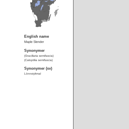
English name
Maple Slender
Synonymer
(Gracillaria semifascia)
(Caloptilia semifascia)
Synonymer (sv)
Lönnstyltmal