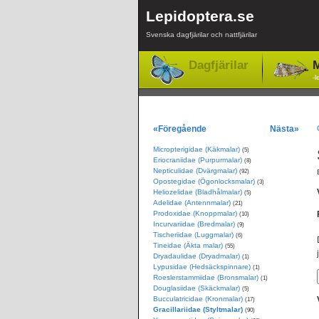
Lepidoptera.se
Svenska dagfjärilar och nattfjärilar
Dagfjärilar
M
-l
«Föregående
Nästa»
Micropterigidae (Käkmalar)
(5)
Eriocraniidae (Purpurmalar)
(8)
Nepticulidae (Dvärgmalar)
(92)
Opostegidae (Ögonlocksmalar)
(3)
Heliozelidae (Bladhålmalar)
(5)
Adelidae (Antennmalar)
(21)
Prodoxidae (Knoppmalar)
(10)
Incurvariidae (Bredmalar)
(9)
Tischeriidae (Luggmalar)
(6)
Tineidae (Äkta malar)
(55)
Dryadaulidae (Dryadmalar)
(1)
Lypusidae (Hedsäckspinnare)
(1)
Roeslerstammiidae (Bronsmalar)
(1)
Douglasiidae (Skäckmalar)
(5)
Bucculatricidae (Kronmalar)
(17)
Gracillariidae (Styltmalar)
(90)