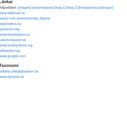
Länkar
Artportalen:
[images]
[observations]
[map 1]
[map 2]
[histogram]
[catalogus]
www.vilkenart.se
www2.nrm.se/en/svenska_fjarilar
lepidoptera.eu
lepiforum.org
www.lepidoptera.no
naturforskaren.se
www.boldsystems.org
wikipedia.org
www.google.com
Taxonomi
artfakta.artdatabanken.se
www.dyntaxa.se