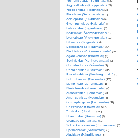
Yponomeutidae (Spinnmalar)
(30)
Argyresthiidae (Knoppmalar)
(27)
Ypsolophidae (Höstmalar)
(17)
Plutellidae (Senapsmalar)
(10)
Acrolepiidae (Kluddmalar)
(6)
Glyphipterigidae (Hakmalar)
(8)
Heliodinidae (Signalmalar)
(1)
Bedelliidae (Åkervindemalar)
(1)
Lyonetiidae (Vridvingemalar)
(11)
Ethmiidae (Sorgmalar)
(6)
Depressariidae (Plattmalar)
(57)
Elachistidae (Gräsminerarmalar)
(70)
Agonoxenidae (Brokmalar)
(9)
Scythrididae (Korthuvudmalar)
(15)
Chimabachidae (Vårmalar)
(3)
Oecophoridae (Praktmalar)
(32)
Batrachedridae (Smalvingemalar)
(2)
Coleophoridae (Säckmalar)
(139)
Momphidae (Dunörtmalar)
(15)
Blastobasidae (Förnamalar)
(4)
Autostichidae (Förnamalar)
(3)
Amphisbatidae (Hedmalar)
(5)
Cosmopterigidae (Fransmalar)
(12)
Gelechiidae (Stävmalar)
(207)
Tortricidae (Vecklare)
(439)
Choreutidae (Gnidmalar)
(7)
Urodidae (Signalmalar)
(1)
Schreckensteiniidae (Konkavmalar)
(1)
Epermeniidae (Skärmmalar)
(7)
Alucitidae (Mångflikmott)
(3)