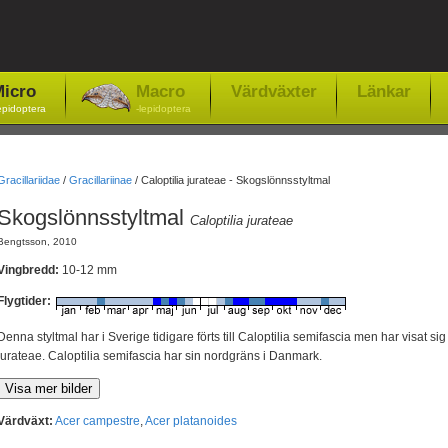
icro
Macro
Värdväxter
Länkar
epidoptera
-lepidoptera
Gracillariidae
/
Gracillariinae
/
Caloptilia jurateae - Skogslönnsstyltmal
Skogslönnsstyltmal
Caloptilia jurateae
Bengtsson, 2010
Vingbredd:
10-12 mm
Flygtider:
Denna styltmal har i Sverige tidigare förts till Caloptilia semifascia men har visat sig
jurateae. Caloptilia semifascia har sin nordgräns i Danmark.
Värdväxt:
Acer campestre
,
Acer platanoides