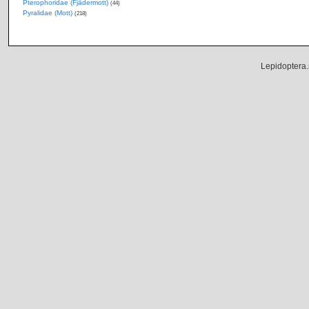
Pterophoridae (Fjädermott)
(44)
Pyralidae (Mott)
(218)
Lepidoptera