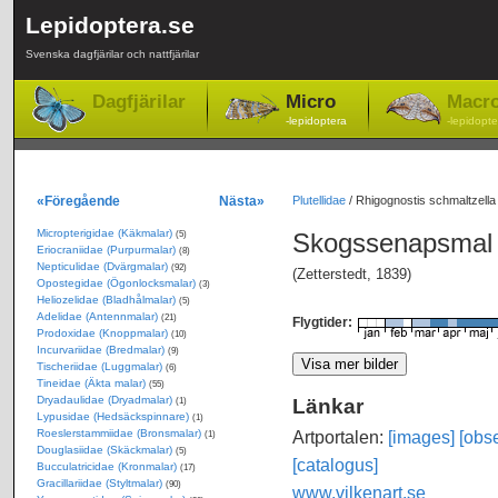
Lepidoptera.se
Svenska dagfjärilar och nattfjärilar
Dagfjärilar
Micro
Macr
-lepidoptera
-lepidopte
«Föregående
Nästa»
Plutellidae
/
Rhigognostis schmaltzell
Micropterigidae (Käkmalar)
Skogssenapsma
(5)
Eriocraniidae (Purpurmalar)
(8)
Nepticulidae (Dvärgmalar)
(92)
(Zetterstedt, 1839)
Opostegidae (Ögonlocksmalar)
(3)
Heliozelidae (Bladhålmalar)
(5)
Adelidae (Antennmalar)
(21)
Flygtider:
Prodoxidae (Knoppmalar)
(10)
Incurvariidae (Bredmalar)
(9)
Tischeriidae (Luggmalar)
(6)
Tineidae (Äkta malar)
(55)
Dryadaulidae (Dryadmalar)
Länkar
(1)
Lypusidae (Hedsäckspinnare)
(1)
Roeslerstammiidae (Bronsmalar)
Artportalen:
[images]
[obse
(1)
Douglasiidae (Skäckmalar)
(5)
[catalogus]
Bucculatricidae (Kronmalar)
(17)
Gracillariidae (Styltmalar)
(90)
www.vilkenart.se