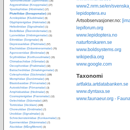
Yponomeutidae (Spinnmalar)
(30)
Argyresthiidae (Knoppmalar)
www2.nrm.se/en/svenska_f
(27)
Ypsolophidae (Höstmalar)
(17)
lepidoptera.eu
Plutellidae (Senapsmalar)
(10)
Acrolepiidae (Kluddmalar)
(6)
Artsobservasjoner.no:
[im
Glyphipterigidae (Hakmalar)
(8)
Heliodinidae (Signalmalar)
lepiforum.org
(1)
Bedelliidae (Åkervindemalar)
(1)
www.lepidoptera.no
Lyonetiidae (Vridvingemalar)
(11)
Ethmiidae (Sorgmalar)
(6)
naturforskaren.se
Depressariidae (Plattmalar)
(57)
Elachistidae (Gräsminerarmalar)
www.boldsystems.org
(70)
Agonoxenidae (Brokmalar)
(9)
wikipedia.org
Scythrididae (Korthuvudmalar)
(15)
Chimabachidae (Vårmalar)
(3)
www.google.com
Oecophoridae (Praktmalar)
(32)
Batrachedridae (Smalvingemalar)
(2)
Taxonomi
Coleophoridae (Säckmalar)
(139)
Momphidae (Dunörtmalar)
(15)
artfakta.artdatabanken.se
Blastobasidae (Förnamalar)
(4)
Autostichidae (Förnamalar)
(3)
www.dyntaxa.se
Amphisbatidae (Hedmalar)
(5)
Cosmopterigidae (Fransmalar)
(12)
www.faunaeur.org - Faun
Gelechiidae (Stävmalar)
(207)
Tortricidae (Vecklare)
(439)
Choreutidae (Gnidmalar)
(7)
Urodidae (Signalmalar)
(1)
Schreckensteiniidae (Konkavmalar)
(1)
Epermeniidae (Skärmmalar)
(7)
Alucitidae (Mångflikmott)
(3)