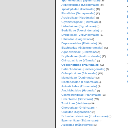
Yponomeutidae (Spinnmalar)
(30)
Argyresthiidae (Knoppmalar)
(27)
Ypsolophidae (Höstmalar)
(17)
Plutellidae (Senapsmalar)
(10)
Acrolepiidae (Kluddmalar)
(6)
Glyphipterigidae (Hakmalar)
(8)
Heliodinidae (Signalmalar)
(1)
Bedelliidae (Åkervindemalar)
(1)
Lyonetiidae (Vridvingemalar)
(11)
Ethmiidae (Sorgmalar)
(6)
Depressariidae (Plattmalar)
(57)
Elachistidae (Gräsminerarmalar)
(70)
Agonoxenidae (Brokmalar)
(9)
Scythrididae (Korthuvudmalar)
(15)
Chimabachidae (Vårmalar)
(3)
Oecophoridae (Praktmalar)
(32)
Batrachedridae (Smalvingemalar)
(2)
Coleophoridae (Säckmalar)
(139)
Momphidae (Dunörtmalar)
(15)
Blastobasidae (Förnamalar)
(4)
Autostichidae (Förnamalar)
(3)
Amphisbatidae (Hedmalar)
(5)
Cosmopterigidae (Fransmalar)
(12)
Gelechiidae (Stävmalar)
(207)
Tortricidae (Vecklare)
(439)
Choreutidae (Gnidmalar)
(7)
Urodidae (Signalmalar)
(1)
Schreckensteiniidae (Konkavmalar)
(1)
Epermeniidae (Skärmmalar)
(7)
Alucitidae (Mångflikmott)
(3)