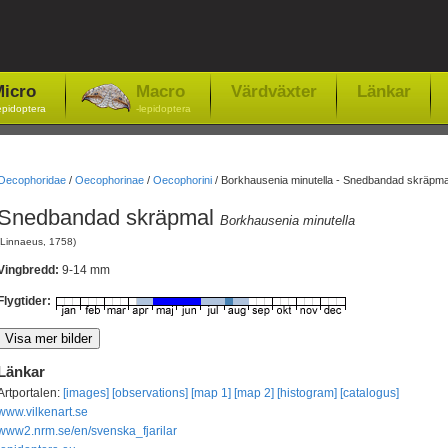
icro
Macro
Värdväxter
Länkar
epidoptera
-lepidoptera
Oecophoridae
/
Oecophorinae
/
Oecophorini
/
Borkhausenia minutella - Snedbandad skräpma
Snedbandad skräpmal
Borkhausenia minutella
(Linnaeus, 1758)
Vingbredd:
9-14 mm
Flygtider:
Länkar
Artportalen:
[images]
[observations]
[map 1]
[map 2]
[histogram]
[catalogus]
www.vilkenart.se
www2.nrm.se/en/svenska_fjarilar