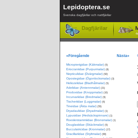
Lepidoptera.se
Svenska dagfjärilar och nattfjärilar
Dagfjärilar
M
-l
«Föregående
Nästa»
Micropterigidae (Käkmalar)
(5)
Eriocraniidae (Purpurmalar)
(8)
Nepticulidae (Dvärgmalar)
(92)
Opostegidae (Ögonlocksmalar)
(3)
Heliozelidae (Bladhålmalar)
(5)
Adelidae (Antennmalar)
(21)
Prodoxidae (Knoppmalar)
(10)
Incurvariidae (Bredmalar)
(9)
Tischeriidae (Luggmalar)
(6)
Tineidae (Äkta malar)
(55)
Dryadaulidae (Dryadmalar)
(1)
Lypusidae (Hedsäckspinnare)
(1)
Roeslerstammiidae (Bronsmalar)
(1)
Douglasiidae (Skäckmalar)
(5)
Bucculatricidae (Kronmalar)
(17)
Gracillariidae (Styltmalar)
(90)