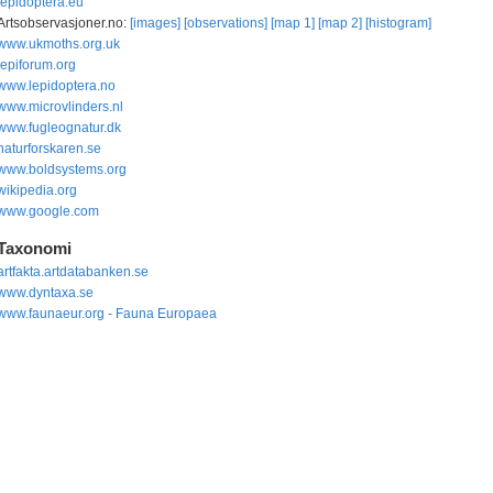
lepidoptera.eu
Artsobservasjoner.no:
[images]
[observations]
[map 1]
[map 2]
[histogram]
www.ukmoths.org.uk
lepiforum.org
www.lepidoptera.no
www.microvlinders.nl
www.fugleognatur.dk
naturforskaren.se
www.boldsystems.org
wikipedia.org
www.google.com
Taxonomi
artfakta.artdatabanken.se
www.dyntaxa.se
www.faunaeur.org - Fauna Europaea