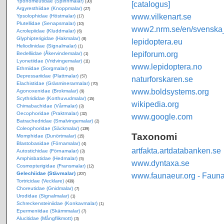
Yponomeutidae (Spinnmalar)
(30)
[catalogus]
Argyresthiidae (Knoppmalar)
(27)
www.vilkenart.se
Ypsolophidae (Höstmalar)
(17)
Plutellidae (Senapsmalar)
(10)
www2.nrm.se/en/svenska_f
Acrolepiidae (Kluddmalar)
(6)
Glyphipterigidae (Hakmalar)
(8)
lepidoptera.eu
Heliodinidae (Signalmalar)
(1)
lepiforum.org
Bedelliidae (Åkervindemalar)
(1)
Lyonetiidae (Vridvingemalar)
(11)
www.lepidoptera.no
Ethmiidae (Sorgmalar)
(6)
Depressariidae (Plattmalar)
(57)
naturforskaren.se
Elachistidae (Gräsminerarmalar)
(70)
www.boldsystems.org
Agonoxenidae (Brokmalar)
(9)
Scythrididae (Korthuvudmalar)
(15)
wikipedia.org
Chimabachidae (Vårmalar)
(3)
Oecophoridae (Praktmalar)
(32)
www.google.com
Batrachedridae (Smalvingemalar)
(2)
Coleophoridae (Säckmalar)
(139)
Taxonomi
Momphidae (Dunörtmalar)
(15)
Blastobasidae (Förnamalar)
(4)
artfakta.artdatabanken.se
Autostichidae (Förnamalar)
(3)
Amphisbatidae (Hedmalar)
(5)
www.dyntaxa.se
Cosmopterigidae (Fransmalar)
(12)
Gelechiidae (Stävmalar)
www.faunaeur.org - Faun
(207)
Tortricidae (Vecklare)
(439)
Choreutidae (Gnidmalar)
(7)
Urodidae (Signalmalar)
(1)
Schreckensteiniidae (Konkavmalar)
(1)
Epermeniidae (Skärmmalar)
(7)
Alucitidae (Mångflikmott)
(3)