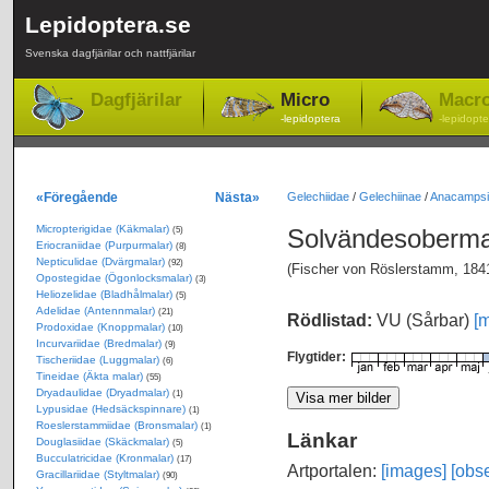
Lepidoptera.se
Svenska dagfjärilar och nattfjärilar
Dagfjärilar
Micro
Macr
-lepidoptera
-lepidopte
«Föregående
Nästa»
Gelechiidae
/
Gelechiinae
/
Anacampsi
Micropterigidae (Käkmalar)
Solvändesoberm
(5)
Eriocraniidae (Purpurmalar)
(8)
Nepticulidae (Dvärgmalar)
(92)
(Fischer von Röslerstamm, 184
Opostegidae (Ögonlocksmalar)
(3)
Heliozelidae (Bladhålmalar)
(5)
Adelidae (Antennmalar)
(21)
Rödlistad:
VU (Sårbar)
[m
Prodoxidae (Knoppmalar)
(10)
Incurvariidae (Bredmalar)
(9)
Flygtider:
Tischeriidae (Luggmalar)
(6)
Tineidae (Äkta malar)
(55)
Dryadaulidae (Dryadmalar)
(1)
Lypusidae (Hedsäckspinnare)
(1)
Roeslerstammiidae (Bronsmalar)
(1)
Länkar
Douglasiidae (Skäckmalar)
(5)
Bucculatricidae (Kronmalar)
(17)
Artportalen:
[images]
[obse
Gracillariidae (Styltmalar)
(90)