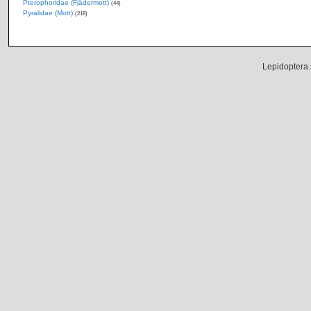
Pterophoridae (Fjädermott)
(44)
Pyralidae (Mott)
(218)
Lepidoptera