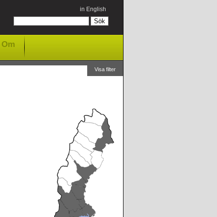
in English
Om
Visa filter