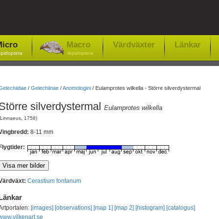
icro
Macro
Värdväxter
Länkar
epidoptera
-lepidoptera
Gelechiidae
/
Gelechiinae
/
Anomologini
/
Eulamprotes wilkella - Större silverdystermal
Större silverdystermal
Eulamprotes wilkella
(Linnaeus, 1758)
Vingbredd:
8-11 mm
Flygtider:
Värdväxt:
Cerastium fontanum
Länkar
Artportalen:
[images]
[observations]
[map 1]
[map 2]
[histogram]
[catalogus]
www.vilkenart.se