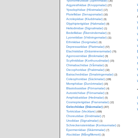
Yponomeutidae (Spinnmalar)
(30)
Argyresthiidae (Knoppmalar)
(27)
Ypsolophidae (Höstmalar)
(17)
Plutellidae (Senapsmalar)
(10)
Acrolepiidae (Kluddmalar)
(6)
Glyphipterigidae (Hakmalar)
(8)
Heliodinidae (Signalmalar)
(1)
Bedelliidae (Åkervindemalar)
(1)
Lyonetiidae (Vridvingemalar)
(11)
Ethmiidae (Sorgmalar)
(6)
Depressariidae (Plattmalar)
(57)
Elachistidae (Gräsminerarmalar)
(70)
Agonoxenidae (Brokmalar)
(9)
Scythrididae (Korthuvudmalar)
(15)
Chimabachidae (Vårmalar)
(3)
Oecophoridae (Praktmalar)
(32)
Batrachedridae (Smalvingemalar)
(2)
Coleophoridae (Säckmalar)
(139)
Momphidae (Dunörtmalar)
(15)
Blastobasidae (Förnamalar)
(4)
Autostichidae (Förnamalar)
(3)
Amphisbatidae (Hedmalar)
(5)
Cosmopterigidae (Fransmalar)
(12)
Gelechiidae (Stävmalar)
(207)
Tortricidae (Vecklare)
(439)
Choreutidae (Gnidmalar)
(7)
Urodidae (Signalmalar)
(1)
Schreckensteiniidae (Konkavmalar)
(1)
Epermeniidae (Skärmmalar)
(7)
Alucitidae (Mångflikmott)
(3)