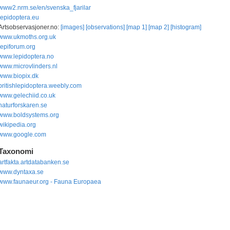
www2.nrm.se/en/svenska_fjarilar
lepidoptera.eu
Artsobservasjoner.no:
[images]
[observations]
[map 1]
[map 2]
[histogram]
www.ukmoths.org.uk
lepiforum.org
www.lepidoptera.no
www.microvlinders.nl
www.biopix.dk
britishlepidoptera.weebly.com
www.gelechiid.co.uk
naturforskaren.se
www.boldsystems.org
wikipedia.org
www.google.com
Taxonomi
artfakta.artdatabanken.se
www.dyntaxa.se
www.faunaeur.org - Fauna Europaea