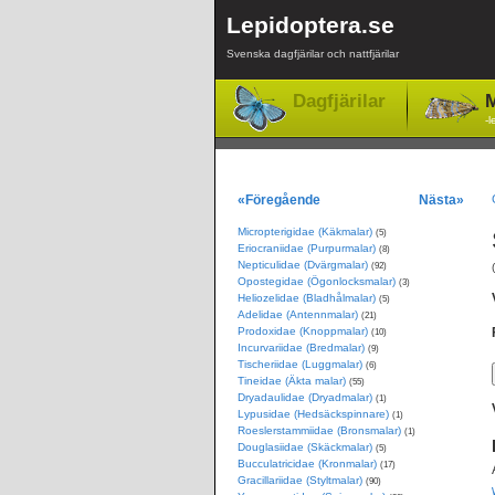
Lepidoptera.se
Svenska dagfjärilar och nattfjärilar
Dagfjärilar
M
-l
«Föregående
Nästa»
Micropterigidae (Käkmalar)
(5)
Eriocraniidae (Purpurmalar)
(8)
Nepticulidae (Dvärgmalar)
(92)
Opostegidae (Ögonlocksmalar)
(3)
Heliozelidae (Bladhålmalar)
(5)
Adelidae (Antennmalar)
(21)
Prodoxidae (Knoppmalar)
(10)
Incurvariidae (Bredmalar)
(9)
Tischeriidae (Luggmalar)
(6)
Tineidae (Äkta malar)
(55)
Dryadaulidae (Dryadmalar)
(1)
Lypusidae (Hedsäckspinnare)
(1)
Roeslerstammiidae (Bronsmalar)
(1)
Douglasiidae (Skäckmalar)
(5)
Bucculatricidae (Kronmalar)
(17)
Gracillariidae (Styltmalar)
(90)