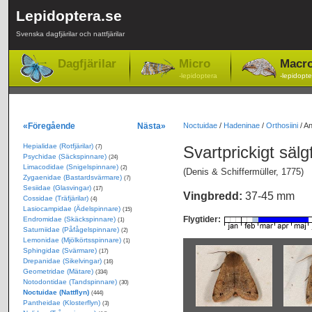
Lepidoptera.se
Svenska dagfjärilar och nattfjärilar
Dagfjärilar
Micro
Macr
-lepidoptera
-lepidopte
«Föregående
Nästa»
Noctuidae
/
Hadeninae
/
Orthosiini
/
An
Hepialidae (Rotfjärilar)
Svartprickigt sälg
(7)
Psychidae (Säckspinnare)
(24)
Limacodidae (Snigelspinnare)
(2)
(Denis & Schiffermüller, 1775)
Zygaenidae (Bastardsvärmare)
(7)
Sesiidae (Glasvingar)
(17)
Vingbredd:
37-45 mm
Cossidae (Träfjärilar)
(4)
Lasiocampidae (Ädelspinnare)
(15)
Flygtider:
Endromidae (Skäckspinnare)
(1)
Saturniidae (Påfågelspinnare)
(2)
Lemonidae (Mjölkörtsspinnare)
(1)
Sphingidae (Svärmare)
(17)
Drepanidae (Sikelvingar)
(16)
Geometridae (Mätare)
(334)
Notodontidae (Tandspinnare)
(30)
Noctuidae (Nattflyn)
(444)
Pantheidae (Klosterflyn)
(3)