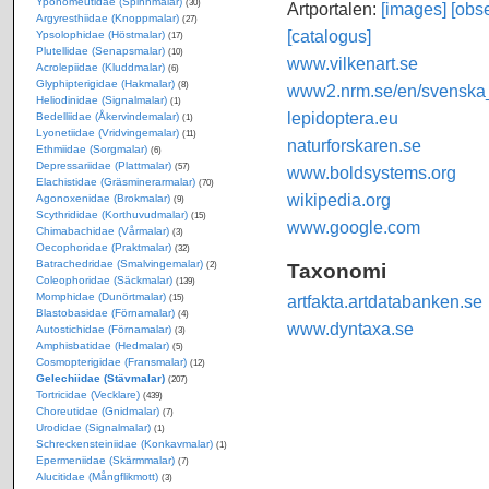
Yponomeutidae (Spinnmalar)
(30)
Artportalen:
[images]
[obse
Argyresthiidae (Knoppmalar)
(27)
[catalogus]
Ypsolophidae (Höstmalar)
(17)
Plutellidae (Senapsmalar)
(10)
www.vilkenart.se
Acrolepiidae (Kluddmalar)
(6)
Glyphipterigidae (Hakmalar)
(8)
www2.nrm.se/en/svenska_f
Heliodinidae (Signalmalar)
(1)
lepidoptera.eu
Bedelliidae (Åkervindemalar)
(1)
Lyonetiidae (Vridvingemalar)
(11)
naturforskaren.se
Ethmiidae (Sorgmalar)
(6)
Depressariidae (Plattmalar)
(57)
www.boldsystems.org
Elachistidae (Gräsminerarmalar)
(70)
wikipedia.org
Agonoxenidae (Brokmalar)
(9)
Scythrididae (Korthuvudmalar)
(15)
www.google.com
Chimabachidae (Vårmalar)
(3)
Oecophoridae (Praktmalar)
(32)
Batrachedridae (Smalvingemalar)
Taxonomi
(2)
Coleophoridae (Säckmalar)
(139)
Momphidae (Dunörtmalar)
artfakta.artdatabanken.se
(15)
Blastobasidae (Förnamalar)
(4)
www.dyntaxa.se
Autostichidae (Förnamalar)
(3)
Amphisbatidae (Hedmalar)
(5)
Cosmopterigidae (Fransmalar)
(12)
Gelechiidae (Stävmalar)
(207)
Tortricidae (Vecklare)
(439)
Choreutidae (Gnidmalar)
(7)
Urodidae (Signalmalar)
(1)
Schreckensteiniidae (Konkavmalar)
(1)
Epermeniidae (Skärmmalar)
(7)
Alucitidae (Mångflikmott)
(3)