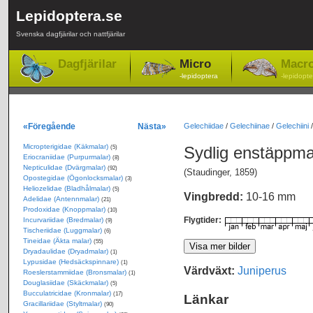
Lepidoptera.se
Svenska dagfjärilar och nattfjärilar
Dagfjärilar
Micro
Macr
-lepidoptera
-lepidopte
«Föregående
Nästa»
Gelechiidae
/
Gelechiinae
/
Gelechiini
Micropterigidae (Käkmalar)
Sydlig enstäppm
(5)
Eriocraniidae (Purpurmalar)
(8)
Nepticulidae (Dvärgmalar)
(92)
(Staudinger, 1859)
Opostegidae (Ögonlocksmalar)
(3)
Heliozelidae (Bladhålmalar)
(5)
Vingbredd:
10-16 mm
Adelidae (Antennmalar)
(21)
Prodoxidae (Knoppmalar)
(10)
Flygtider:
Incurvariidae (Bredmalar)
(9)
Tischeriidae (Luggmalar)
(6)
Tineidae (Äkta malar)
(55)
Dryadaulidae (Dryadmalar)
(1)
Lypusidae (Hedsäckspinnare)
(1)
Värdväxt:
Juniperus
Roeslerstammiidae (Bronsmalar)
(1)
Douglasiidae (Skäckmalar)
(5)
Bucculatricidae (Kronmalar)
(17)
Länkar
Gracillariidae (Styltmalar)
(90)