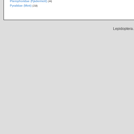
Pterophoridae (Fjädermott)
(44)
Pyralidae (Mott)
(218)
Lepidoptera