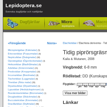
Lepidoptera.se
Svenska dagfjärilar och nattfjärilar
Dagfjärilar
Micro
Macr
-lepidoptera
-lepidopte
«Föregående
Nästa»
Elachistidae
/
Elachista deriventa - Ti
Micropterigidae (Käkmalar)
Tidig piprörsgrä
(5)
Eriocraniidae (Purpurmalar)
(8)
Nepticulidae (Dvärgmalar)
(92)
Kaila & Mutanen, 2008
Opostegidae (Ögonlocksmalar)
(3)
Heliozelidae (Bladhålmalar)
(5)
Vingbredd:
6-8 mm
Adelidae (Antennmalar)
(21)
Prodoxidae (Knoppmalar)
(10)
Incurvariidae (Bredmalar)
Rödlistad:
DD (Kunskapsb
(9)
Tischeriidae (Luggmalar)
(6)
Tineidae (Äkta malar)
(55)
Flygtider:
Dryadaulidae (Dryadmalar)
(1)
Lypusidae (Hedsäckspinnare)
(1)
Roeslerstammiidae (Bronsmalar)
(1)
Douglasiidae (Skäckmalar)
(5)
Bucculatricidae (Kronmalar)
(17)
Länkar
Gracillariidae (Styltmalar)
(90)