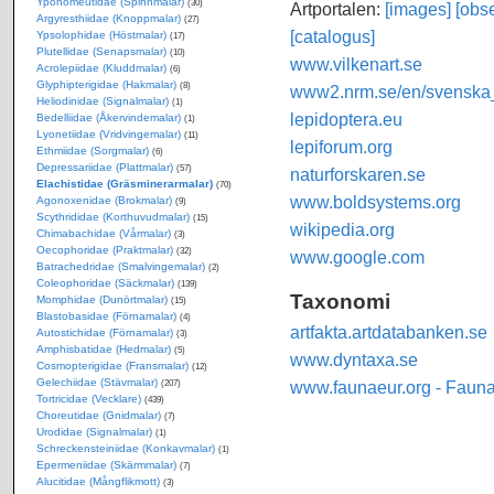
Yponomeutidae (Spinnmalar)
(30)
Artportalen:
[images]
[obse
Argyresthiidae (Knoppmalar)
(27)
[catalogus]
Ypsolophidae (Höstmalar)
(17)
Plutellidae (Senapsmalar)
(10)
www.vilkenart.se
Acrolepiidae (Kluddmalar)
(6)
Glyphipterigidae (Hakmalar)
(8)
www2.nrm.se/en/svenska_f
Heliodinidae (Signalmalar)
(1)
lepidoptera.eu
Bedelliidae (Åkervindemalar)
(1)
Lyonetiidae (Vridvingemalar)
(11)
lepiforum.org
Ethmiidae (Sorgmalar)
(6)
Depressariidae (Plattmalar)
(57)
naturforskaren.se
Elachistidae (Gräsminerarmalar)
(70)
www.boldsystems.org
Agonoxenidae (Brokmalar)
(9)
Scythrididae (Korthuvudmalar)
(15)
wikipedia.org
Chimabachidae (Vårmalar)
(3)
Oecophoridae (Praktmalar)
(32)
www.google.com
Batrachedridae (Smalvingemalar)
(2)
Coleophoridae (Säckmalar)
(139)
Taxonomi
Momphidae (Dunörtmalar)
(15)
Blastobasidae (Förnamalar)
(4)
artfakta.artdatabanken.se
Autostichidae (Förnamalar)
(3)
Amphisbatidae (Hedmalar)
(5)
www.dyntaxa.se
Cosmopterigidae (Fransmalar)
(12)
Gelechiidae (Stävmalar)
www.faunaeur.org - Faun
(207)
Tortricidae (Vecklare)
(439)
Choreutidae (Gnidmalar)
(7)
Urodidae (Signalmalar)
(1)
Schreckensteiniidae (Konkavmalar)
(1)
Epermeniidae (Skärmmalar)
(7)
Alucitidae (Mångflikmott)
(3)