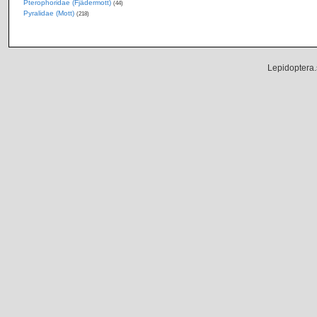
Pterophoridae (Fjädermott)
(44)
Pyralidae (Mott)
(218)
Lepidoptera