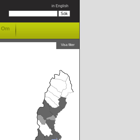
in English
Om
Visa filter