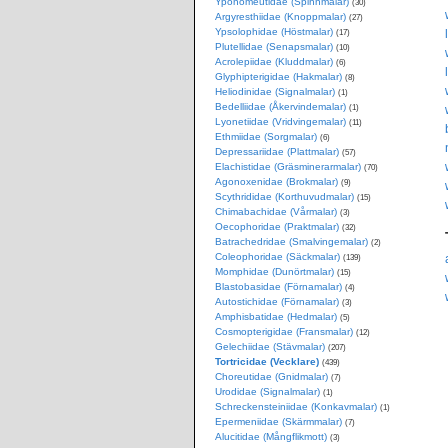
Yponomeutidae (Spinnmalar)
(30)
Argyresthiidae (Knoppmalar)
(27)
Ypsolophidae (Höstmalar)
(17)
Plutellidae (Senapsmalar)
(10)
Acrolepiidae (Kluddmalar)
(6)
Glyphipterigidae (Hakmalar)
(8)
Heliodinidae (Signalmalar)
(1)
Bedelliidae (Åkervindemalar)
(1)
Lyonetiidae (Vridvingemalar)
(11)
Ethmiidae (Sorgmalar)
(6)
Depressariidae (Plattmalar)
(57)
Elachistidae (Gräsminerarmalar)
(70)
Agonoxenidae (Brokmalar)
(9)
Scythrididae (Korthuvudmalar)
(15)
Chimabachidae (Vårmalar)
(3)
Oecophoridae (Praktmalar)
(32)
Batrachedridae (Smalvingemalar)
(2)
Coleophoridae (Säckmalar)
(139)
Momphidae (Dunörtmalar)
(15)
Blastobasidae (Förnamalar)
(4)
Autostichidae (Förnamalar)
(3)
Amphisbatidae (Hedmalar)
(5)
Cosmopterigidae (Fransmalar)
(12)
Gelechiidae (Stävmalar)
(207)
Tortricidae (Vecklare)
(439)
Choreutidae (Gnidmalar)
(7)
Urodidae (Signalmalar)
(1)
Schreckensteiniidae (Konkavmalar)
(1)
Epermeniidae (Skärmmalar)
(7)
Alucitidae (Mångflikmott)
(3)