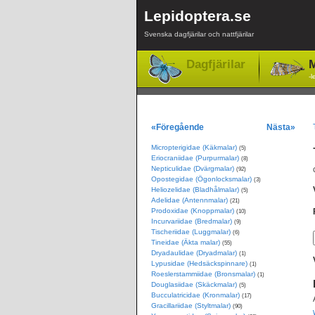
Lepidoptera.se
Svenska dagfjärilar och nattfjärilar
Dagfjärilar
M
-l
«Föregående
Nästa»
Micropterigidae (Käkmalar)
(5)
Eriocraniidae (Purpurmalar)
(8)
Nepticulidae (Dvärgmalar)
(92)
Opostegidae (Ögonlocksmalar)
(3)
Heliozelidae (Bladhålmalar)
(5)
Adelidae (Antennmalar)
(21)
Prodoxidae (Knoppmalar)
(10)
Incurvariidae (Bredmalar)
(9)
Tischeriidae (Luggmalar)
(6)
Tineidae (Äkta malar)
(55)
Dryadaulidae (Dryadmalar)
(1)
Lypusidae (Hedsäckspinnare)
(1)
Roeslerstammiidae (Bronsmalar)
(1)
Douglasiidae (Skäckmalar)
(5)
Bucculatricidae (Kronmalar)
(17)
Gracillariidae (Styltmalar)
(90)