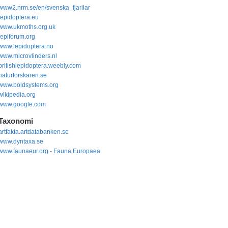
www2.nrm.se/en/svenska_fjarilar
lepidoptera.eu
www.ukmoths.org.uk
lepiforum.org
www.lepidoptera.no
www.microvlinders.nl
britishlepidoptera.weebly.com
naturforskaren.se
www.boldsystems.org
wikipedia.org
www.google.com
Taxonomi
artfakta.artdatabanken.se
www.dyntaxa.se
www.faunaeur.org - Fauna Europaea