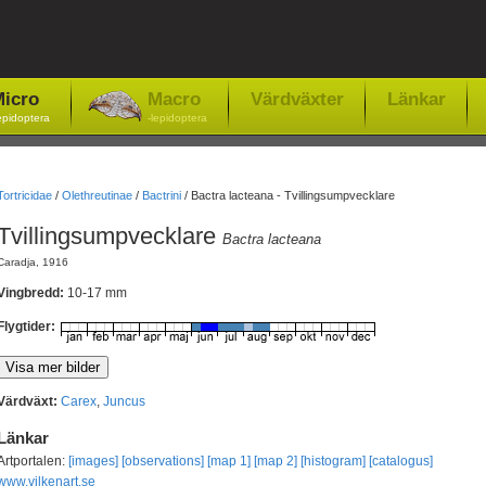
icro
Macro
Värdväxter
Länkar
epidoptera
-lepidoptera
Tortricidae
/
Olethreutinae
/
Bactrini
/
Bactra lacteana - Tvillingsumpvecklare
Tvillingsumpvecklare
Bactra lacteana
Caradja, 1916
Vingbredd:
10-17 mm
Flygtider:
Värdväxt:
Carex
,
Juncus
Länkar
Artportalen:
[images]
[observations]
[map 1]
[map 2]
[histogram]
[catalogus]
www.vilkenart.se