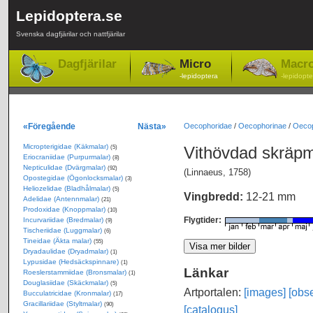
Lepidoptera.se
Svenska dagfjärilar och nattfjärilar
Dagfjärilar
Micro
Macr
-lepidoptera
-lepidopte
«Föregående
Nästa»
Oecophoridae
/
Oecophorinae
/
Oecop
Micropterigidae (Käkmalar)
Vithövdad skräp
(5)
Eriocraniidae (Purpurmalar)
(8)
Nepticulidae (Dvärgmalar)
(92)
(Linnaeus, 1758)
Opostegidae (Ögonlocksmalar)
(3)
Heliozelidae (Bladhålmalar)
(5)
Vingbredd:
12-21 mm
Adelidae (Antennmalar)
(21)
Prodoxidae (Knoppmalar)
(10)
Flygtider:
Incurvariidae (Bredmalar)
(9)
Tischeriidae (Luggmalar)
(6)
Tineidae (Äkta malar)
(55)
Dryadaulidae (Dryadmalar)
(1)
Lypusidae (Hedsäckspinnare)
(1)
Länkar
Roeslerstammiidae (Bronsmalar)
(1)
Douglasiidae (Skäckmalar)
(5)
Artportalen:
[images]
[obse
Bucculatricidae (Kronmalar)
(17)
Gracillariidae (Styltmalar)
(90)
[catalogus]