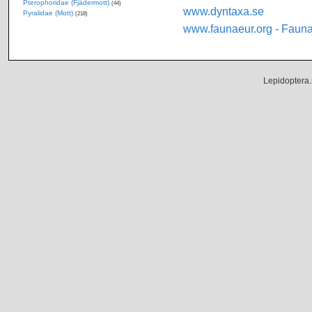
Pterophoridae (Fjädermott)
(44)
www.dyntaxa.se
Pyralidae (Mott)
(218)
www.faunaeur.org - Faun
Lepidoptera