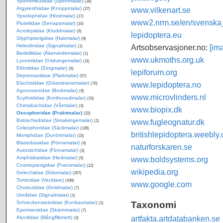
Yponomeutidae (Spinnmalar)
(30)
Argyresthiidae (Knoppmalar)
www.vilkenart.se
(27)
Ypsolophidae (Höstmalar)
(17)
www2.nrm.se/en/svenska_f
Plutellidae (Senapsmalar)
(10)
Acrolepiidae (Kluddmalar)
(6)
lepidoptera.eu
Glyphipterigidae (Hakmalar)
(8)
Heliodinidae (Signalmalar)
Artsobservasjoner.no:
[im
(1)
Bedelliidae (Åkervindemalar)
(1)
www.ukmoths.org.uk
Lyonetiidae (Vridvingemalar)
(11)
Ethmiidae (Sorgmalar)
(6)
lepiforum.org
Depressariidae (Plattmalar)
(57)
Elachistidae (Gräsminerarmalar)
www.lepidoptera.no
(70)
Agonoxenidae (Brokmalar)
(9)
www.microvlinders.nl
Scythrididae (Korthuvudmalar)
(15)
Chimabachidae (Vårmalar)
(3)
www.biopix.dk
Oecophoridae (Praktmalar)
(32)
Batrachedridae (Smalvingemalar)
www.fugleognatur.dk
(2)
Coleophoridae (Säckmalar)
(139)
britishlepidoptera.weebly
Momphidae (Dunörtmalar)
(15)
Blastobasidae (Förnamalar)
(4)
naturforskaren.se
Autostichidae (Förnamalar)
(3)
Amphisbatidae (Hedmalar)
www.boldsystems.org
(5)
Cosmopterigidae (Fransmalar)
(12)
wikipedia.org
Gelechiidae (Stävmalar)
(207)
Tortricidae (Vecklare)
(439)
www.google.com
Choreutidae (Gnidmalar)
(7)
Urodidae (Signalmalar)
(1)
Taxonomi
Schreckensteiniidae (Konkavmalar)
(1)
Epermeniidae (Skärmmalar)
(7)
artfakta.artdatabanken.se
Alucitidae (Mångflikmott)
(3)