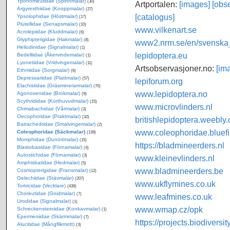
Yponomeutidae (Spinnmalar)
(30)
Artportalen:
[images]
[obse
Argyresthiidae (Knoppmalar)
(27)
[catalogus]
Ypsolophidae (Höstmalar)
(17)
Plutellidae (Senapsmalar)
(10)
www.vilkenart.se
Acrolepiidae (Kluddmalar)
(6)
Glyphipterigidae (Hakmalar)
(8)
www2.nrm.se/en/svenska_f
Heliodinidae (Signalmalar)
(1)
lepidoptera.eu
Bedelliidae (Åkervindemalar)
(1)
Lyonetiidae (Vridvingemalar)
(11)
Artsobservasjoner.no:
[im
Ethmiidae (Sorgmalar)
(6)
Depressariidae (Plattmalar)
(57)
lepiforum.org
Elachistidae (Gräsminerarmalar)
(70)
www.lepidoptera.no
Agonoxenidae (Brokmalar)
(9)
Scythrididae (Korthuvudmalar)
(15)
www.microvlinders.nl
Chimabachidae (Vårmalar)
(3)
Oecophoridae (Praktmalar)
(32)
britishlepidoptera.weebly
Batrachedridae (Smalvingemalar)
(2)
www.coleophoridae.bluefi
Coleophoridae (Säckmalar)
(139)
Momphidae (Dunörtmalar)
(15)
https://bladmineerders.nl
Blastobasidae (Förnamalar)
(4)
Autostichidae (Förnamalar)
(3)
www.kleinevlinders.nl
Amphisbatidae (Hedmalar)
(5)
www.bladmineerders.be
Cosmopterigidae (Fransmalar)
(12)
Gelechiidae (Stävmalar)
(207)
www.ukflymines.co.uk
Tortricidae (Vecklare)
(439)
Choreutidae (Gnidmalar)
(7)
www.leafmines.co.uk
Urodidae (Signalmalar)
(1)
www.wmap.cz/opk
Schreckensteiniidae (Konkavmalar)
(1)
Epermeniidae (Skärmmalar)
(7)
https://projects.biodiversi
Alucitidae (Mångflikmott)
(3)