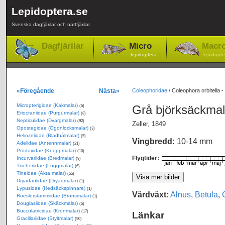
Lepidoptera.se
Svenska dagfjärilar och nattfjärilar
Dagfjärilar
Micro
Macr
-lepidoptera
-lepidopte
«Föregående
Nästa»
Coleophoridae
/
Coleophora orbitella 
Micropterigidae (Käkmalar)
Grå björksäckma
(5)
Eriocraniidae (Purpurmalar)
(8)
Nepticulidae (Dvärgmalar)
(92)
Zeller, 1849
Opostegidae (Ögonlocksmalar)
(3)
Heliozelidae (Bladhålmalar)
(5)
Vingbredd:
10-14 mm
Adelidae (Antennmalar)
(21)
Prodoxidae (Knoppmalar)
(10)
Flygtider:
Incurvariidae (Bredmalar)
(9)
Tischeriidae (Luggmalar)
(6)
Tineidae (Äkta malar)
(55)
Dryadaulidae (Dryadmalar)
(1)
Lypusidae (Hedsäckspinnare)
(1)
Värdväxt:
Alnus
,
Betula
,
Roeslerstammiidae (Bronsmalar)
(1)
Douglasiidae (Skäckmalar)
(5)
Bucculatricidae (Kronmalar)
(17)
Länkar
Gracillariidae (Styltmalar)
(90)