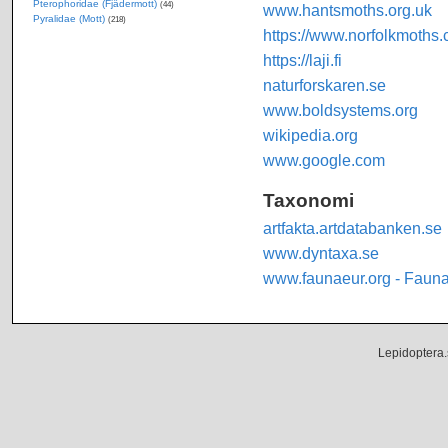
Pterophoridae (Fjädermott)
(44)
www.hantsmoths.org.uk
Pyralidae (Mott)
(218)
https://www.norfolkmoths.
https://laji.fi
naturforskaren.se
www.boldsystems.org
wikipedia.org
www.google.com
Taxonomi
artfakta.artdatabanken.se
www.dyntaxa.se
www.faunaeur.org - Faun
Lepidoptera