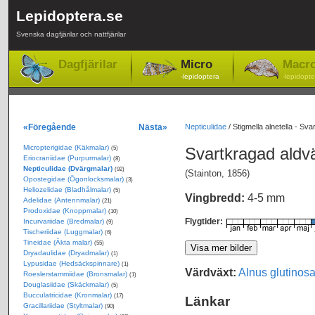
Lepidoptera.se
Svenska dagfjärilar och nattfjärilar
Dagfjärilar
Micro
Macr
-lepidoptera
-lepidopte
«Föregående
Nästa»
Nepticulidae
/
Stigmella alnetella - Sv
Micropterigidae (Käkmalar)
Svartkragad ald
(5)
Eriocraniidae (Purpurmalar)
(8)
Nepticulidae (Dvärgmalar)
(92)
(Stainton, 1856)
Opostegidae (Ögonlocksmalar)
(3)
Heliozelidae (Bladhålmalar)
(5)
Vingbredd:
4-5 mm
Adelidae (Antennmalar)
(21)
Prodoxidae (Knoppmalar)
(10)
Flygtider:
Incurvariidae (Bredmalar)
(9)
Tischeriidae (Luggmalar)
(6)
Tineidae (Äkta malar)
(55)
Dryadaulidae (Dryadmalar)
(1)
Lypusidae (Hedsäckspinnare)
(1)
Värdväxt:
Alnus glutinos
Roeslerstammiidae (Bronsmalar)
(1)
Douglasiidae (Skäckmalar)
(5)
Bucculatricidae (Kronmalar)
(17)
Länkar
Gracillariidae (Styltmalar)
(90)