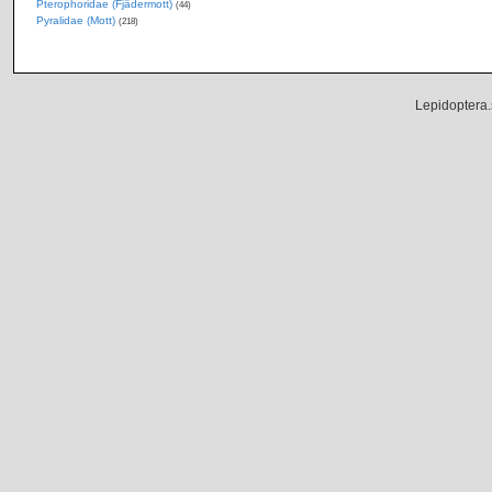
Pterophoridae (Fjädermott)
(44)
Pyralidae (Mott)
(218)
Lepidoptera