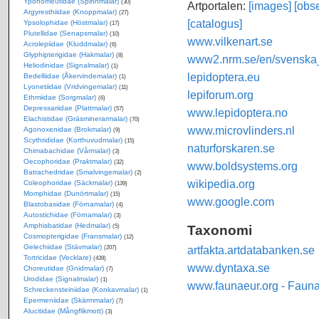
Yponomeutidae (Spinnmalar)
(30)
Artportalen:
[images]
[obse
Argyresthiidae (Knoppmalar)
(27)
[catalogus]
Ypsolophidae (Höstmalar)
(17)
Plutellidae (Senapsmalar)
(10)
www.vilkenart.se
Acrolepiidae (Kluddmalar)
(6)
Glyphipterigidae (Hakmalar)
(8)
www2.nrm.se/en/svenska_f
Heliodinidae (Signalmalar)
(1)
lepidoptera.eu
Bedelliidae (Åkervindemalar)
(1)
Lyonetiidae (Vridvingemalar)
(11)
lepiforum.org
Ethmiidae (Sorgmalar)
(6)
Depressariidae (Plattmalar)
(57)
www.lepidoptera.no
Elachistidae (Gräsminerarmalar)
(70)
www.microvlinders.nl
Agonoxenidae (Brokmalar)
(9)
Scythrididae (Korthuvudmalar)
(15)
naturforskaren.se
Chimabachidae (Vårmalar)
(3)
Oecophoridae (Praktmalar)
(32)
www.boldsystems.org
Batrachedridae (Smalvingemalar)
(2)
wikipedia.org
Coleophoridae (Säckmalar)
(139)
Momphidae (Dunörtmalar)
(15)
www.google.com
Blastobasidae (Förnamalar)
(4)
Autostichidae (Förnamalar)
(3)
Amphisbatidae (Hedmalar)
Taxonomi
(5)
Cosmopterigidae (Fransmalar)
(12)
Gelechiidae (Stävmalar)
artfakta.artdatabanken.se
(207)
Tortricidae (Vecklare)
(439)
www.dyntaxa.se
Choreutidae (Gnidmalar)
(7)
Urodidae (Signalmalar)
(1)
www.faunaeur.org - Faun
Schreckensteiniidae (Konkavmalar)
(1)
Epermeniidae (Skärmmalar)
(7)
Alucitidae (Mångflikmott)
(3)