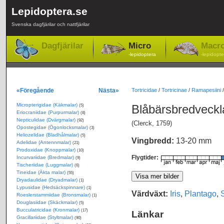
Lepidoptera.se
Svenska dagfjärilar och nattfjärilar
Dagfjärilar
Micro
Macr
-lepidoptera
-lepidopte
«Föregående
Nästa»
Tortricidae
/
Tortricinae
/
Ramapesiini
Micropterigidae (Käkmalar)
Blåbärsbredveck
(5)
Eriocraniidae (Purpurmalar)
(8)
Nepticulidae (Dvärgmalar)
(92)
(Clerck, 1759)
Opostegidae (Ögonlocksmalar)
(3)
Heliozelidae (Bladhålmalar)
(5)
Vingbredd:
13-20 mm
Adelidae (Antennmalar)
(21)
Prodoxidae (Knoppmalar)
(10)
Flygtider:
Incurvariidae (Bredmalar)
(9)
Tischeriidae (Luggmalar)
(6)
Tineidae (Äkta malar)
(55)
Dryadaulidae (Dryadmalar)
(1)
Lypusidae (Hedsäckspinnare)
(1)
Värdväxt:
Iris
,
Plantago
,
Roeslerstammiidae (Bronsmalar)
(1)
Douglasiidae (Skäckmalar)
(5)
Bucculatricidae (Kronmalar)
(17)
Länkar
Gracillariidae (Styltmalar)
(90)