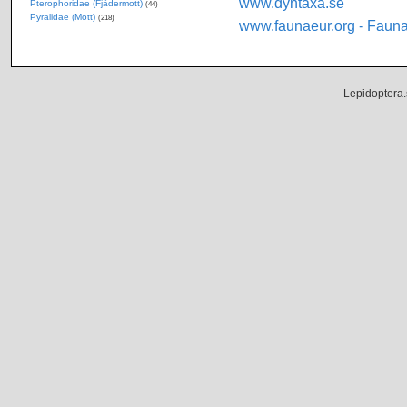
www.dyntaxa.se
Pterophoridae (Fjädermott)
(44)
Pyralidae (Mott)
(218)
www.faunaeur.org - Faun
Lepidoptera