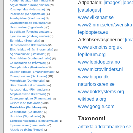
Yponomeutidae (Spinnmalar)
(30)
Artportalen:
[images]
[obse
Argyresthiidae (Knoppmalar)
(27)
[catalogus]
Ypsolophidae (Höstmalar)
(17)
Plutellidae (Senapsmalar)
(10)
www.vilkenart.se
Acrolepiidae (Kluddmalar)
(6)
Glyphipterigidae (Hakmalar)
(8)
www2.nrm.se/en/svenska_f
Heliodinidae (Signalmalar)
(1)
lepidoptera.eu
Bedelliidae (Åkervindemalar)
(1)
Lyonetiidae (Vridvingemalar)
(11)
Artsobservasjoner.no:
[im
Ethmiidae (Sorgmalar)
(6)
Depressariidae (Plattmalar)
(57)
www.ukmoths.org.uk
Elachistidae (Gräsminerarmalar)
(70)
lepiforum.org
Agonoxenidae (Brokmalar)
(9)
Scythrididae (Korthuvudmalar)
(15)
www.lepidoptera.no
Chimabachidae (Vårmalar)
(3)
Oecophoridae (Praktmalar)
(32)
www.microvlinders.nl
Batrachedridae (Smalvingemalar)
(2)
www.biopix.dk
Coleophoridae (Säckmalar)
(139)
Momphidae (Dunörtmalar)
(15)
naturforskaren.se
Blastobasidae (Förnamalar)
(4)
Autostichidae (Förnamalar)
(3)
www.boldsystems.org
Amphisbatidae (Hedmalar)
(5)
wikipedia.org
Cosmopterigidae (Fransmalar)
(12)
Gelechiidae (Stävmalar)
(207)
www.google.com
Tortricidae (Vecklare)
(439)
Choreutidae (Gnidmalar)
(7)
Urodidae (Signalmalar)
Taxonomi
(1)
Schreckensteiniidae (Konkavmalar)
(1)
Epermeniidae (Skärmmalar)
artfakta.artdatabanken.se
(7)
Alucitidae (Mångflikmott)
(3)