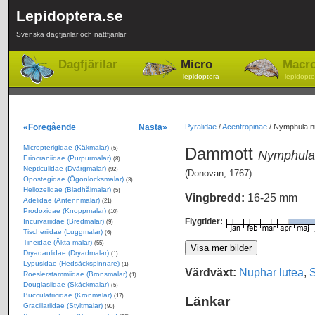
Lepidoptera.se
Svenska dagfjärilar och nattfjärilar
Dagfjärilar
Micro
Macr
-lepidoptera
-lepidopte
«Föregående
Nästa»
Pyralidae
/
Acentropinae
/
Nymphula ni
Micropterigidae (Käkmalar)
Dammott
(5)
Nymphula 
Eriocraniidae (Purpurmalar)
(8)
Nepticulidae (Dvärgmalar)
(92)
(Donovan, 1767)
Opostegidae (Ögonlocksmalar)
(3)
Heliozelidae (Bladhålmalar)
(5)
Vingbredd:
16-25 mm
Adelidae (Antennmalar)
(21)
Prodoxidae (Knoppmalar)
(10)
Flygtider:
Incurvariidae (Bredmalar)
(9)
Tischeriidae (Luggmalar)
(6)
Tineidae (Äkta malar)
(55)
Dryadaulidae (Dryadmalar)
(1)
Lypusidae (Hedsäckspinnare)
(1)
Värdväxt:
Nuphar lutea
,
Roeslerstammiidae (Bronsmalar)
(1)
Douglasiidae (Skäckmalar)
(5)
Bucculatricidae (Kronmalar)
(17)
Länkar
Gracillariidae (Styltmalar)
(90)