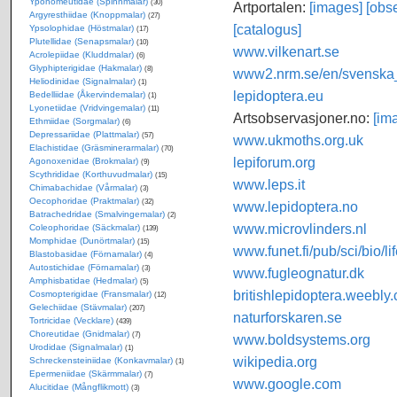
Yponomeutidae (Spinnmalar)
(30)
Artportalen:
[images]
[obse
Argyresthiidae (Knoppmalar)
(27)
[catalogus]
Ypsolophidae (Höstmalar)
(17)
Plutellidae (Senapsmalar)
(10)
www.vilkenart.se
Acrolepiidae (Kluddmalar)
(6)
Glyphipterigidae (Hakmalar)
(8)
www2.nrm.se/en/svenska_f
Heliodinidae (Signalmalar)
(1)
lepidoptera.eu
Bedelliidae (Åkervindemalar)
(1)
Lyonetiidae (Vridvingemalar)
(11)
Artsobservasjoner.no:
[im
Ethmiidae (Sorgmalar)
(6)
Depressariidae (Plattmalar)
(57)
www.ukmoths.org.uk
Elachistidae (Gräsminerarmalar)
(70)
lepiforum.org
Agonoxenidae (Brokmalar)
(9)
Scythrididae (Korthuvudmalar)
(15)
www.leps.it
Chimabachidae (Vårmalar)
(3)
Oecophoridae (Praktmalar)
(32)
www.lepidoptera.no
Batrachedridae (Smalvingemalar)
(2)
www.microvlinders.nl
Coleophoridae (Säckmalar)
(139)
Momphidae (Dunörtmalar)
(15)
www.funet.fi/pub/sci/bio/li
Blastobasidae (Förnamalar)
(4)
Autostichidae (Förnamalar)
(3)
www.fugleognatur.dk
Amphisbatidae (Hedmalar)
(5)
britishlepidoptera.weebly
Cosmopterigidae (Fransmalar)
(12)
Gelechiidae (Stävmalar)
(207)
naturforskaren.se
Tortricidae (Vecklare)
(439)
Choreutidae (Gnidmalar)
(7)
www.boldsystems.org
Urodidae (Signalmalar)
(1)
wikipedia.org
Schreckensteiniidae (Konkavmalar)
(1)
Epermeniidae (Skärmmalar)
(7)
www.google.com
Alucitidae (Mångflikmott)
(3)