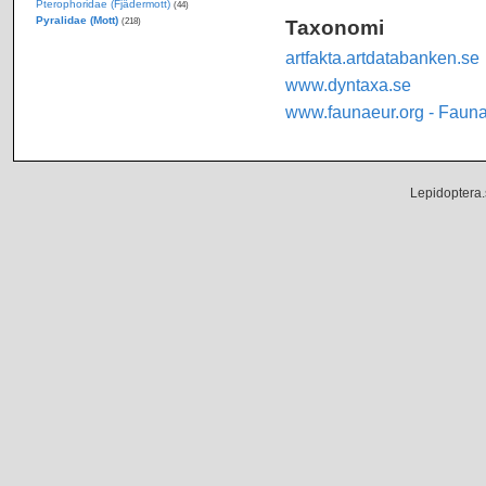
Pterophoridae (Fjädermott)
(44)
Pyralidae (Mott)
Taxonomi
(218)
artfakta.artdatabanken.se
www.dyntaxa.se
www.faunaeur.org - Faun
Lepidoptera