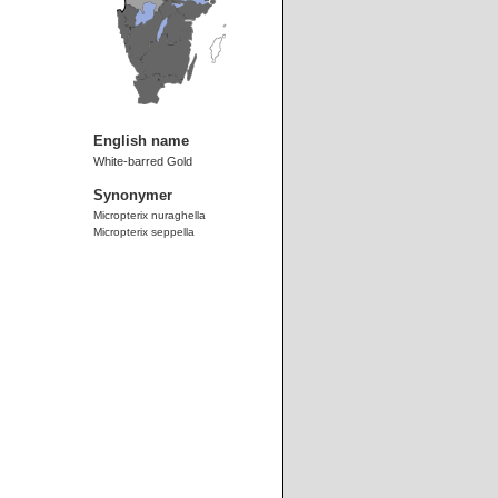
English name
White-barred Gold
Synonymer
Micropterix nuraghella
Micropterix seppella