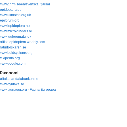
www2.nrm.se/en/svenska_fjarilar
lepidoptera.eu
www.ukmoths.org.uk
lepiforum.org
www.lepidoptera.no
www.microvlinders.nl
www.fugleognatur.dk
britishlepidoptera.weebly.com
naturforskaren.se
www.boldsystems.org
wikipedia.org
www.google.com
Taxonomi
artfakta.artdatabanken.se
www.dyntaxa.se
www.faunaeur.org - Fauna Europaea