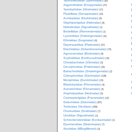
Yponomeutidae (Spinnmalar)
(30)
Argyresthiidae (Knoppmalar)
(27)
Ypsolophidae (Höstmalar)
(17)
Plutellidae (Senapsmalar)
(10)
Acrolepiidae (Kluddmalar)
(6)
Glyphipterigidae (Hakmalar)
(8)
Heliodinidae (Signalmalar)
(1)
Bedelliidae (Åkervindemalar)
(1)
Lyonetiidae (Vridvingemalar)
(11)
Ethmiidae (Sorgmalar)
(6)
Depressariidae (Plattmalar)
(57)
Elachistidae (Gräsminerarmalar)
(70)
Agonoxenidae (Brokmalar)
(9)
Scythrididae (Korthuvudmalar)
(15)
Chimabachidae (Vårmalar)
(3)
Oecophoridae (Praktmalar)
(32)
Batrachedridae (Smalvingemalar)
(2)
Coleophoridae (Säckmalar)
(139)
Momphidae (Dunörtmalar)
(15)
Blastobasidae (Förnamalar)
(4)
Autostichidae (Förnamalar)
(3)
Amphisbatidae (Hedmalar)
(5)
Cosmopterigidae (Fransmalar)
(12)
Gelechiidae (Stävmalar)
(207)
Tortricidae (Vecklare)
(439)
Choreutidae (Gnidmalar)
(7)
Urodidae (Signalmalar)
(1)
Schreckensteiniidae (Konkavmalar)
(1)
Epermeniidae (Skärmmalar)
(7)
Alucitidae (Mångflikmott)
(3)