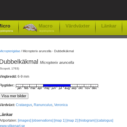
icro
Macro
Värdväxter
Länkar
epidoptera
-lepidoptera
Micropterigidae
/
Micropterix aruncella - Dubbelkäkmal
Dubbelkäkmal
Micropterix aruncella
(Scopoli, 1763)
Vingbredd:
6-9 mm
Flygtider:
Värdväxt:
Crataegus
,
Ranunculus
,
Veronica
Länkar
Artportalen:
[images]
[observations]
[map 1]
[map 2]
[histogram]
[catalogus]
www.vilkenart.se