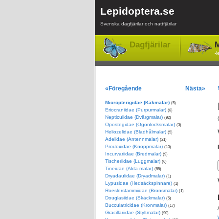
Lepidoptera.se
Svenska dagfjärilar och nattfjärilar
Dagfjärilar
M
-l
«Föregående
Nästa»
Micropterigidae (Käkmalar)
(5)
Eriocraniidae (Purpurmalar)
(8)
Nepticulidae (Dvärgmalar)
(92)
Opostegidae (Ögonlocksmalar)
(3)
Heliozelidae (Bladhålmalar)
(5)
Adelidae (Antennmalar)
(21)
Prodoxidae (Knoppmalar)
(10)
Incurvariidae (Bredmalar)
(9)
Tischeriidae (Luggmalar)
(6)
Tineidae (Äkta malar)
(55)
Dryadaulidae (Dryadmalar)
(1)
Lypusidae (Hedsäckspinnare)
(1)
Roeslerstammiidae (Bronsmalar)
(1)
Douglasiidae (Skäckmalar)
(5)
Bucculatricidae (Kronmalar)
(17)
Gracillariidae (Styltmalar)
(90)