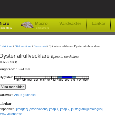
icro
Macro
Värdväxter
Länkar
epidoptera
-lepidoptera
Tortricidae
/
Olethreutinae
/
Eucosmini
/
Epinotia sordidana - Dyster alrullvecklare
Dyster alrullvecklare
Epinotia sordidana
(Hübner, 1824)
Vingbredd:
18-24 mm
Flygtider:
Värdväxt:
Alnus glutinosa
Länkar
Artportalen:
[images]
[observations]
[map 1]
[map 2]
[histogram]
[catalogus]
www.vilkenart.se