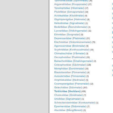
Yponomeutidae (Spinnmalar)
(30)
Argyresthiidae (Knoppmalar)
(27)
Ypsolophidae (Höstmalar)
(17)
Plutellidae (Senapsmalar)
(10)
Acrolepiidae (Kluddmalar)
(6)
Glyphipterigidae (Hakmalar)
(8)
Heliodinidae (Signalmalar)
(1)
Bedelliidae (Åkervindemalar)
(1)
Lyonetiidae (Vridvingemalar)
(11)
Ethmiidae (Sorgmalar)
(6)
Depressariidae (Plattmalar)
(57)
Elachistidae (Gräsminerarmalar)
(70)
Agonoxenidae (Brokmalar)
(9)
Scythrididae (Korthuvudmalar)
(15)
Chimabachidae (Vårmalar)
(3)
Oecophoridae (Praktmalar)
(32)
Batrachedridae (Smalvingemalar)
(2)
Coleophoridae (Säckmalar)
(139)
Momphidae (Dunörtmalar)
(15)
Blastobasidae (Förnamalar)
(4)
Autostichidae (Förnamalar)
(3)
Amphisbatidae (Hedmalar)
(5)
Cosmopterigidae (Fransmalar)
(12)
Gelechiidae (Stävmalar)
(207)
Tortricidae (Vecklare)
(439)
Choreutidae (Gnidmalar)
(7)
Urodidae (Signalmalar)
(1)
Schreckensteiniidae (Konkavmalar)
(1)
Epermeniidae (Skärmmalar)
(7)
Alucitidae (Mångflikmott)
(3)