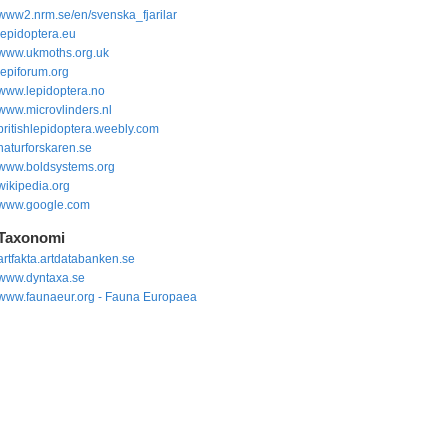
www2.nrm.se/en/svenska_fjarilar
lepidoptera.eu
www.ukmoths.org.uk
lepiforum.org
www.lepidoptera.no
www.microvlinders.nl
britishlepidoptera.weebly.com
naturforskaren.se
www.boldsystems.org
wikipedia.org
www.google.com
Taxonomi
artfakta.artdatabanken.se
www.dyntaxa.se
www.faunaeur.org - Fauna Europaea