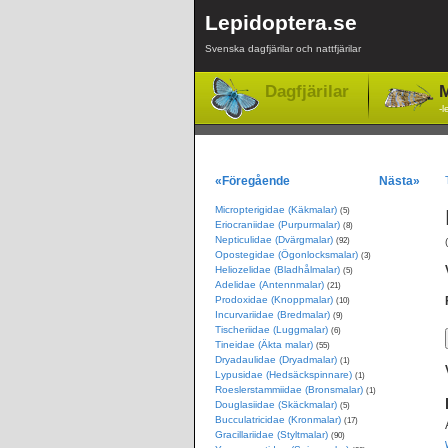
Lepidoptera.se
Svenska dagfjärilar och nattfjärilar
Dagfjärilar
M
-l
«Föregående
Nästa»
Micropterigidae (Käkmalar)
(5)
Eriocraniidae (Purpurmalar)
(8)
Nepticulidae (Dvärgmalar)
(92)
Opostegidae (Ögonlocksmalar)
(3)
Heliozelidae (Bladhålmalar)
(5)
Adelidae (Antennmalar)
(21)
Prodoxidae (Knoppmalar)
(10)
Incurvariidae (Bredmalar)
(9)
Tischeriidae (Luggmalar)
(6)
Tineidae (Äkta malar)
(55)
Dryadaulidae (Dryadmalar)
(1)
Lypusidae (Hedsäckspinnare)
(1)
Roeslerstammiidae (Bronsmalar)
(1)
Douglasiidae (Skäckmalar)
(5)
Bucculatricidae (Kronmalar)
(17)
Gracillariidae (Styltmalar)
(90)