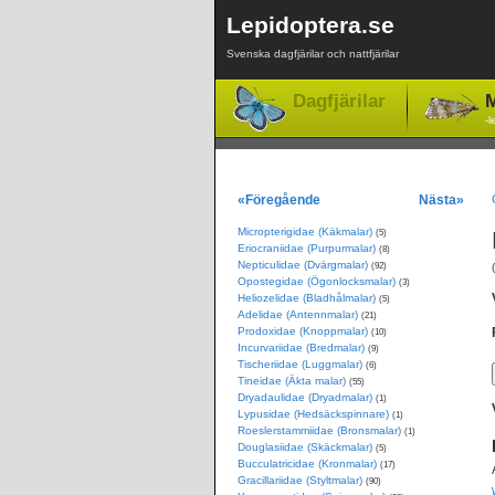
Lepidoptera.se
Svenska dagfjärilar och nattfjärilar
Dagfjärilar
M
-l
«Föregående
Nästa»
Micropterigidae (Käkmalar)
(5)
Eriocraniidae (Purpurmalar)
(8)
Nepticulidae (Dvärgmalar)
(92)
Opostegidae (Ögonlocksmalar)
(3)
Heliozelidae (Bladhålmalar)
(5)
Adelidae (Antennmalar)
(21)
Prodoxidae (Knoppmalar)
(10)
Incurvariidae (Bredmalar)
(9)
Tischeriidae (Luggmalar)
(6)
Tineidae (Äkta malar)
(55)
Dryadaulidae (Dryadmalar)
(1)
Lypusidae (Hedsäckspinnare)
(1)
Roeslerstammiidae (Bronsmalar)
(1)
Douglasiidae (Skäckmalar)
(5)
Bucculatricidae (Kronmalar)
(17)
Gracillariidae (Styltmalar)
(90)