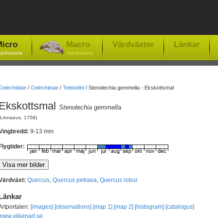
icro
Macro
Värdväxter
Länkar
epidoptera
-lepidoptera
Gelechiidae
/
Gelechiinae
/
Teleiodini
/
Stenolechia gemmella - Ekskottsmal
Ekskottsmal
Stenolechia gemmella
(Linnaeus, 1758)
Vingbredd:
9-13 mm
Flygtider:
Värdväxt:
Quercus
,
Quercus petraea
,
Quercus robur
Länkar
Artportalen:
[images]
[observations]
[map 1]
[map 2]
[histogram]
[catalogus]
www.vilkenart.se