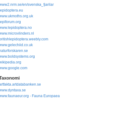
www2.nrm.se/en/svenska_fjarilar
lepidoptera.eu
www.ukmoths.org.uk
lepiforum.org
www.lepidoptera.no
www.microvlinders.nl
britishlepidoptera.weebly.com
www.gelechiid.co.uk
naturforskaren.se
www.boldsystems.org
wikipedia.org
www.google.com
Taxonomi
artfakta.artdatabanken.se
www.dyntaxa.se
www.faunaeur.org - Fauna Europaea