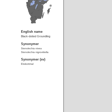
English name
Black-dotted Groundling
Synonymer
Stenolechia nivea
Stenolechia nigrovittella
Synonymer (sv)
Ekskottmal