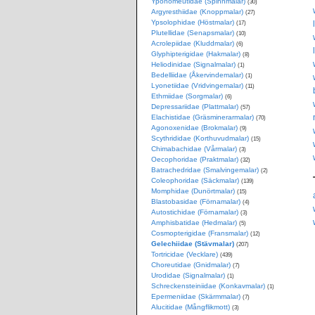
Yponomeutidae (Spinnmalar)
(30)
Argyresthiidae (Knoppmalar)
(27)
Ypsolophidae (Höstmalar)
(17)
Plutellidae (Senapsmalar)
(10)
Acrolepiidae (Kluddmalar)
(6)
Glyphipterigidae (Hakmalar)
(8)
Heliodinidae (Signalmalar)
(1)
Bedelliidae (Åkervindemalar)
(1)
Lyonetiidae (Vridvingemalar)
(11)
Ethmiidae (Sorgmalar)
(6)
Depressariidae (Plattmalar)
(57)
Elachistidae (Gräsminerarmalar)
(70)
Agonoxenidae (Brokmalar)
(9)
Scythrididae (Korthuvudmalar)
(15)
Chimabachidae (Vårmalar)
(3)
Oecophoridae (Praktmalar)
(32)
Batrachedridae (Smalvingemalar)
(2)
Coleophoridae (Säckmalar)
(139)
Momphidae (Dunörtmalar)
(15)
Blastobasidae (Förnamalar)
(4)
Autostichidae (Förnamalar)
(3)
Amphisbatidae (Hedmalar)
(5)
Cosmopterigidae (Fransmalar)
(12)
Gelechiidae (Stävmalar)
(207)
Tortricidae (Vecklare)
(439)
Choreutidae (Gnidmalar)
(7)
Urodidae (Signalmalar)
(1)
Schreckensteiniidae (Konkavmalar)
(1)
Epermeniidae (Skärmmalar)
(7)
Alucitidae (Mångflikmott)
(3)