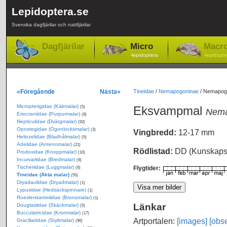
Lepidoptera.se
Svenska dagfjärilar och nattfjärilar
Dagfjärilar
Micro
Macr
-lepidoptera
-lepidopte
«Föregående
Nästa»
Tineidae
/
Nemapogoninae
/
Nemapogo
Micropterigidae (Käkmalar)
Eksvampmal
(5)
Nema
Eriocraniidae (Purpurmalar)
(8)
Nepticulidae (Dvärgmalar)
(92)
Opostegidae (Ögonlocksmalar)
(3)
Vingbredd:
12-17 mm
Heliozelidae (Bladhålmalar)
(5)
Adelidae (Antennmalar)
(21)
Rödlistad:
DD (Kunskapsb
Prodoxidae (Knoppmalar)
(10)
Incurvariidae (Bredmalar)
(9)
Tischeriidae (Luggmalar)
Flygtider:
(6)
Tineidae (Äkta malar)
(55)
Dryadaulidae (Dryadmalar)
(1)
Lypusidae (Hedsäckspinnare)
(1)
Roeslerstammiidae (Bronsmalar)
(1)
Länkar
Douglasiidae (Skäckmalar)
(5)
Bucculatricidae (Kronmalar)
(17)
Artportalen:
[images]
[obse
Gracillariidae (Styltmalar)
(90)