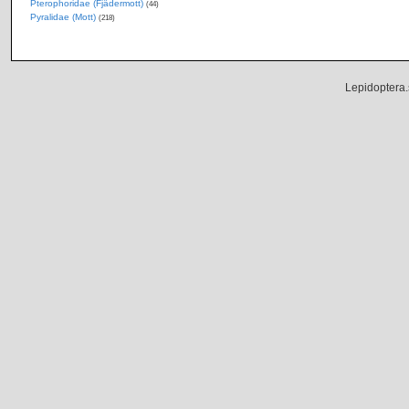
Pterophoridae (Fjädermott)
(44)
Pyralidae (Mott)
(218)
Lepidoptera