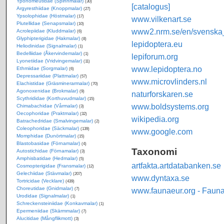
Yponomeutidae (Spinnmalar)
(30)
[catalogus]
Argyresthiidae (Knoppmalar)
(27)
Ypsolophidae (Höstmalar)
(17)
www.vilkenart.se
Plutellidae (Senapsmalar)
(10)
www2.nrm.se/en/svenska_f
Acrolepiidae (Kluddmalar)
(6)
Glyphipterigidae (Hakmalar)
(8)
lepidoptera.eu
Heliodinidae (Signalmalar)
(1)
Bedelliidae (Åkervindemalar)
(1)
lepiforum.org
Lyonetiidae (Vridvingemalar)
(11)
www.lepidoptera.no
Ethmiidae (Sorgmalar)
(6)
Depressariidae (Plattmalar)
(57)
www.microvlinders.nl
Elachistidae (Gräsminerarmalar)
(70)
Agonoxenidae (Brokmalar)
(9)
naturforskaren.se
Scythrididae (Korthuvudmalar)
(15)
www.boldsystems.org
Chimabachidae (Vårmalar)
(3)
Oecophoridae (Praktmalar)
(32)
wikipedia.org
Batrachedridae (Smalvingemalar)
(2)
Coleophoridae (Säckmalar)
(139)
www.google.com
Momphidae (Dunörtmalar)
(15)
Blastobasidae (Förnamalar)
(4)
Taxonomi
Autostichidae (Förnamalar)
(3)
Amphisbatidae (Hedmalar)
(5)
artfakta.artdatabanken.se
Cosmopterigidae (Fransmalar)
(12)
Gelechiidae (Stävmalar)
(207)
www.dyntaxa.se
Tortricidae (Vecklare)
(439)
Choreutidae (Gnidmalar)
www.faunaeur.org - Faun
(7)
Urodidae (Signalmalar)
(1)
Schreckensteiniidae (Konkavmalar)
(1)
Epermeniidae (Skärmmalar)
(7)
Alucitidae (Mångflikmott)
(3)