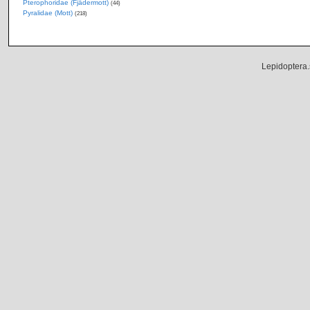
Pterophoridae (Fjädermott)
(44)
Pyralidae (Mott)
(218)
Lepidoptera