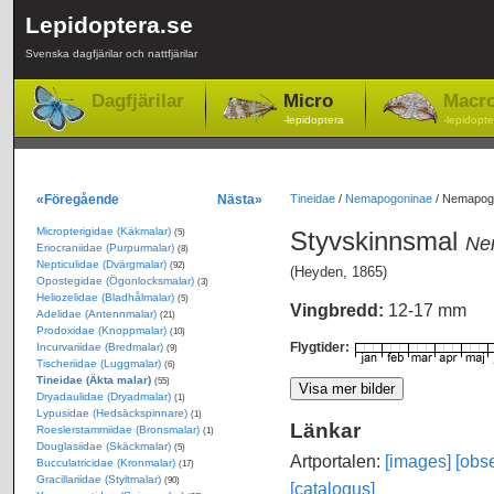
Lepidoptera.se
Svenska dagfjärilar och nattfjärilar
Dagfjärilar
Micro
Macr
-lepidoptera
-lepidopte
«Föregående
Nästa»
Tineidae
/
Nemapogoninae
/
Nemapogon
Micropterigidae (Käkmalar)
Styvskinnsmal
(5)
Nem
Eriocraniidae (Purpurmalar)
(8)
Nepticulidae (Dvärgmalar)
(92)
(Heyden, 1865)
Opostegidae (Ögonlocksmalar)
(3)
Heliozelidae (Bladhålmalar)
(5)
Vingbredd:
12-17 mm
Adelidae (Antennmalar)
(21)
Prodoxidae (Knoppmalar)
(10)
Flygtider:
Incurvariidae (Bredmalar)
(9)
Tischeriidae (Luggmalar)
(6)
Tineidae (Äkta malar)
(55)
Dryadaulidae (Dryadmalar)
(1)
Lypusidae (Hedsäckspinnare)
(1)
Länkar
Roeslerstammiidae (Bronsmalar)
(1)
Douglasiidae (Skäckmalar)
(5)
Artportalen:
[images]
[obse
Bucculatricidae (Kronmalar)
(17)
Gracillariidae (Styltmalar)
(90)
[catalogus]