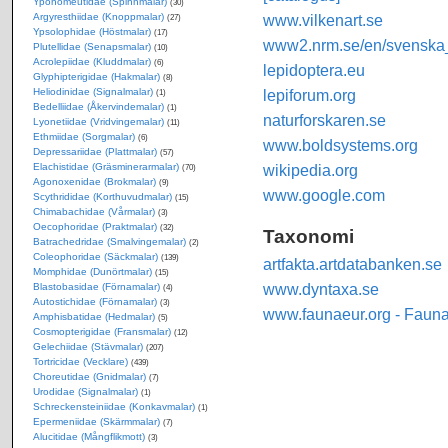
Yponomeutidae (Spinnmalar)
(30)
Argyresthiidae (Knoppmalar)
www.vilkenart.se
(27)
Ypsolophidae (Höstmalar)
(17)
www2.nrm.se/en/svenska_f
Plutellidae (Senapsmalar)
(10)
Acrolepiidae (Kluddmalar)
(6)
lepidoptera.eu
Glyphipterigidae (Hakmalar)
(8)
Heliodinidae (Signalmalar)
lepiforum.org
(1)
Bedelliidae (Åkervindemalar)
(1)
naturforskaren.se
Lyonetiidae (Vridvingemalar)
(11)
Ethmiidae (Sorgmalar)
(6)
www.boldsystems.org
Depressariidae (Plattmalar)
(57)
Elachistidae (Gräsminerarmalar)
wikipedia.org
(70)
Agonoxenidae (Brokmalar)
(9)
www.google.com
Scythrididae (Korthuvudmalar)
(15)
Chimabachidae (Vårmalar)
(3)
Oecophoridae (Praktmalar)
(32)
Taxonomi
Batrachedridae (Smalvingemalar)
(2)
Coleophoridae (Säckmalar)
(139)
artfakta.artdatabanken.se
Momphidae (Dunörtmalar)
(15)
www.dyntaxa.se
Blastobasidae (Förnamalar)
(4)
Autostichidae (Förnamalar)
(3)
www.faunaeur.org - Faun
Amphisbatidae (Hedmalar)
(5)
Cosmopterigidae (Fransmalar)
(12)
Gelechiidae (Stävmalar)
(207)
Tortricidae (Vecklare)
(439)
Choreutidae (Gnidmalar)
(7)
Urodidae (Signalmalar)
(1)
Schreckensteiniidae (Konkavmalar)
(1)
Epermeniidae (Skärmmalar)
(7)
Alucitidae (Mångflikmott)
(3)