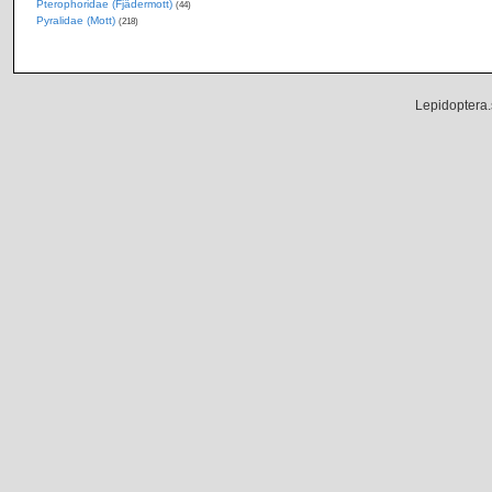
Pterophoridae (Fjädermott)
(44)
Pyralidae (Mott)
(218)
Lepidoptera