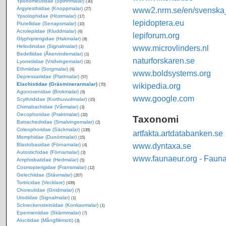
Yponomeutidae (Spinnmalar)
(30)
Argyresthiidae (Knoppmalar)
www2.nrm.se/en/svenska_f
(27)
Ypsolophidae (Höstmalar)
(17)
lepidoptera.eu
Plutellidae (Senapsmalar)
(10)
Acrolepiidae (Kluddmalar)
(6)
lepiforum.org
Glyphipterigidae (Hakmalar)
(8)
Heliodinidae (Signalmalar)
www.microvlinders.nl
(1)
Bedelliidae (Åkervindemalar)
(1)
naturforskaren.se
Lyonetiidae (Vridvingemalar)
(11)
Ethmiidae (Sorgmalar)
(6)
www.boldsystems.org
Depressariidae (Plattmalar)
(57)
Elachistidae (Gräsminerarmalar)
wikipedia.org
(70)
Agonoxenidae (Brokmalar)
(9)
www.google.com
Scythrididae (Korthuvudmalar)
(15)
Chimabachidae (Vårmalar)
(3)
Oecophoridae (Praktmalar)
(32)
Taxonomi
Batrachedridae (Smalvingemalar)
(2)
Coleophoridae (Säckmalar)
(139)
artfakta.artdatabanken.se
Momphidae (Dunörtmalar)
(15)
www.dyntaxa.se
Blastobasidae (Förnamalar)
(4)
Autostichidae (Förnamalar)
(3)
www.faunaeur.org - Faun
Amphisbatidae (Hedmalar)
(5)
Cosmopterigidae (Fransmalar)
(12)
Gelechiidae (Stävmalar)
(207)
Tortricidae (Vecklare)
(439)
Choreutidae (Gnidmalar)
(7)
Urodidae (Signalmalar)
(1)
Schreckensteiniidae (Konkavmalar)
(1)
Epermeniidae (Skärmmalar)
(7)
Alucitidae (Mångflikmott)
(3)