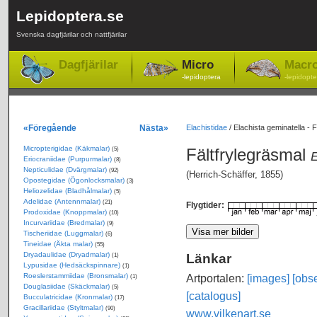
Lepidoptera.se
Svenska dagfjärilar och nattfjärilar
Dagfjärilar
Micro
Macr
-lepidoptera
-lepidopte
«Föregående
Nästa»
Elachistidae
/
Elachista geminatella - F
Micropterigidae (Käkmalar)
Fältfrylegräsmal
(5)
E
Eriocraniidae (Purpurmalar)
(8)
Nepticulidae (Dvärgmalar)
(92)
(Herrich-Schäffer, 1855)
Opostegidae (Ögonlocksmalar)
(3)
Heliozelidae (Bladhålmalar)
(5)
Adelidae (Antennmalar)
(21)
Flygtider:
Prodoxidae (Knoppmalar)
(10)
Incurvariidae (Bredmalar)
(9)
Tischeriidae (Luggmalar)
(6)
Tineidae (Äkta malar)
(55)
Dryadaulidae (Dryadmalar)
Länkar
(1)
Lypusidae (Hedsäckspinnare)
(1)
Roeslerstammiidae (Bronsmalar)
Artportalen:
[images]
[obse
(1)
Douglasiidae (Skäckmalar)
(5)
[catalogus]
Bucculatricidae (Kronmalar)
(17)
Gracillariidae (Styltmalar)
(90)
www.vilkenart.se