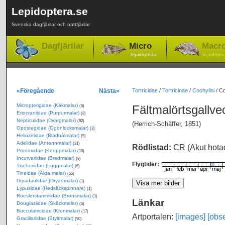
Lepidoptera.se
Svenska dagfjärilar och nattfjärilar
Dagfjärilar
Micro
Macr
-lepidoptera
-lepidopte
«Föregående
Nästa»
Tortricidae
/
Tortricinae
/
Cochylini
/
Co
Micropterigidae (Käkmalar)
Fältmalörtsgallve
(5)
Eriocraniidae (Purpurmalar)
(8)
Nepticulidae (Dvärgmalar)
(92)
(Herrich-Schäffer, 1851)
Opostegidae (Ögonlocksmalar)
(3)
Heliozelidae (Bladhålmalar)
(5)
Adelidae (Antennmalar)
(21)
Rödlistad:
CR (Akut hota
Prodoxidae (Knoppmalar)
(10)
Incurvariidae (Bredmalar)
(9)
Flygtider:
Tischeriidae (Luggmalar)
(6)
Tineidae (Äkta malar)
(55)
Dryadaulidae (Dryadmalar)
(1)
Lypusidae (Hedsäckspinnare)
(1)
Roeslerstammiidae (Bronsmalar)
(1)
Länkar
Douglasiidae (Skäckmalar)
(5)
Bucculatricidae (Kronmalar)
(17)
Artportalen:
[images]
[obse
Gracillariidae (Styltmalar)
(90)