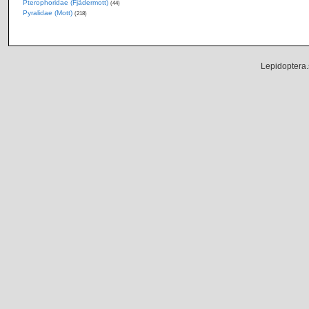
Pterophoridae (Fjädermott)
(44)
Pyralidae (Mott)
(218)
Lepidoptera