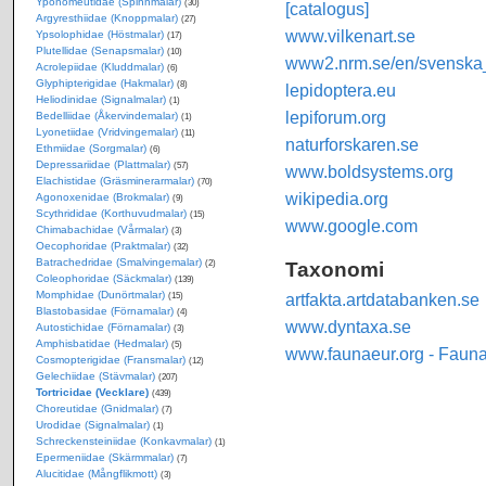
Yponomeutidae (Spinnmalar)
(30)
[catalogus]
Argyresthiidae (Knoppmalar)
(27)
www.vilkenart.se
Ypsolophidae (Höstmalar)
(17)
Plutellidae (Senapsmalar)
(10)
www2.nrm.se/en/svenska_f
Acrolepiidae (Kluddmalar)
(6)
Glyphipterigidae (Hakmalar)
(8)
lepidoptera.eu
Heliodinidae (Signalmalar)
(1)
lepiforum.org
Bedelliidae (Åkervindemalar)
(1)
Lyonetiidae (Vridvingemalar)
(11)
naturforskaren.se
Ethmiidae (Sorgmalar)
(6)
Depressariidae (Plattmalar)
(57)
www.boldsystems.org
Elachistidae (Gräsminerarmalar)
(70)
wikipedia.org
Agonoxenidae (Brokmalar)
(9)
Scythrididae (Korthuvudmalar)
(15)
www.google.com
Chimabachidae (Vårmalar)
(3)
Oecophoridae (Praktmalar)
(32)
Batrachedridae (Smalvingemalar)
Taxonomi
(2)
Coleophoridae (Säckmalar)
(139)
Momphidae (Dunörtmalar)
artfakta.artdatabanken.se
(15)
Blastobasidae (Förnamalar)
(4)
www.dyntaxa.se
Autostichidae (Förnamalar)
(3)
Amphisbatidae (Hedmalar)
(5)
www.faunaeur.org - Faun
Cosmopterigidae (Fransmalar)
(12)
Gelechiidae (Stävmalar)
(207)
Tortricidae (Vecklare)
(439)
Choreutidae (Gnidmalar)
(7)
Urodidae (Signalmalar)
(1)
Schreckensteiniidae (Konkavmalar)
(1)
Epermeniidae (Skärmmalar)
(7)
Alucitidae (Mångflikmott)
(3)