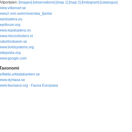
Artportalen:
[images]
[observations]
[map 1]
[map 2]
[histogram]
[catalogus]
www.vilkenart.se
www2.nrm.se/en/svenska_fjarilar
lepidoptera.eu
lepiforum.org
www.lepidoptera.no
www.microvlinders.nl
naturforskaren.se
www.boldsystems.org
wikipedia.org
www.google.com
Taxonomi
artfakta.artdatabanken.se
www.dyntaxa.se
www.faunaeur.org - Fauna Europaea