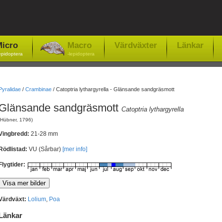
icro
Macro
Värdväxter
Länkar
epidoptera
-lepidoptera
Pyralidae
/
Crambinae
/
Catoptria lythargyrella - Glänsande sandgräsmott
Glänsande sandgräsmott
Catoptria lythargyrella
(Hübner, 1796)
Vingbredd:
21-28 mm
Rödlistad:
VU (Sårbar)
[mer info]
Flygtider:
Värdväxt:
Lolium
,
Poa
Länkar