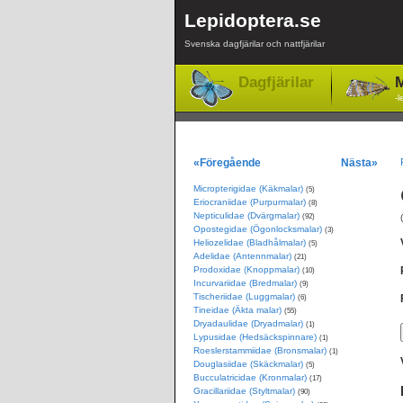
Lepidoptera.se
Svenska dagfjärilar och nattfjärilar
Dagfjärilar
M
-l
«Föregående
Nästa»
Micropterigidae (Käkmalar)
(5)
Eriocraniidae (Purpurmalar)
(8)
Nepticulidae (Dvärgmalar)
(92)
Opostegidae (Ögonlocksmalar)
(3)
Heliozelidae (Bladhålmalar)
(5)
Adelidae (Antennmalar)
(21)
Prodoxidae (Knoppmalar)
(10)
Incurvariidae (Bredmalar)
(9)
Tischeriidae (Luggmalar)
(6)
Tineidae (Äkta malar)
(55)
Dryadaulidae (Dryadmalar)
(1)
Lypusidae (Hedsäckspinnare)
(1)
Roeslerstammiidae (Bronsmalar)
(1)
Douglasiidae (Skäckmalar)
(5)
Bucculatricidae (Kronmalar)
(17)
Gracillariidae (Styltmalar)
(90)