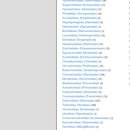
Yponomeutidae (Spinnmalar)
(30)
Argyresthiidae (Knoppmalar)
(27)
Ypsolophidae (Höstmalar)
(17)
Plutellidae (Senapsmalar)
(10)
Acrolepiidae (Kluddmalar)
(6)
Glyphipterigidae (Hakmalar)
(8)
Heliodinidae (Signalmalar)
(1)
Bedelliidae (Åkervindemalar)
(1)
Lyonetiidae (Vridvingemalar)
(11)
Ethmiidae (Sorgmalar)
(6)
Depressariidae (Plattmalar)
(57)
Elachistidae (Gräsminerarmalar)
(70)
Agonoxenidae (Brokmalar)
(9)
Scythrididae (Korthuvudmalar)
(15)
Chimabachidae (Vårmalar)
(3)
Oecophoridae (Praktmalar)
(32)
Batrachedridae (Smalvingemalar)
(2)
Coleophoridae (Säckmalar)
(139)
Momphidae (Dunörtmalar)
(15)
Blastobasidae (Förnamalar)
(4)
Autostichidae (Förnamalar)
(3)
Amphisbatidae (Hedmalar)
(5)
Cosmopterigidae (Fransmalar)
(12)
Gelechiidae (Stävmalar)
(207)
Tortricidae (Vecklare)
(439)
Choreutidae (Gnidmalar)
(7)
Urodidae (Signalmalar)
(1)
Schreckensteiniidae (Konkavmalar)
(1)
Epermeniidae (Skärmmalar)
(7)
Alucitidae (Mångflikmott)
(3)