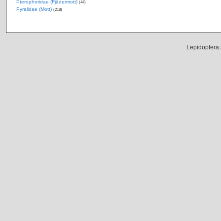
Pterophoridae (Fjädermott)
(44)
Pyralidae (Mott)
(218)
Lepidoptera