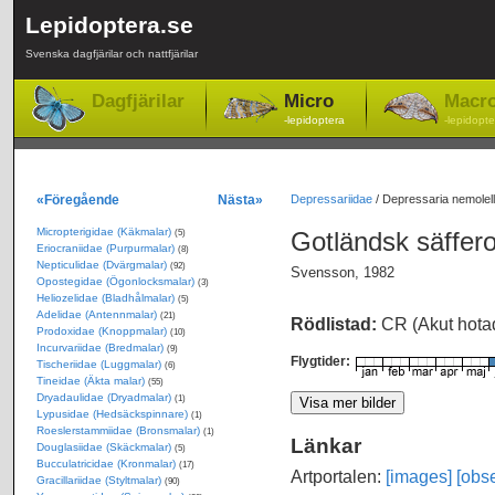
Lepidoptera.se
Svenska dagfjärilar och nattfjärilar
Dagfjärilar
Micro
Macr
-lepidoptera
-lepidopte
«Föregående
Nästa»
Depressariidae
/
Depressaria nemolell
Micropterigidae (Käkmalar)
Gotländsk säffer
(5)
Eriocraniidae (Purpurmalar)
(8)
Nepticulidae (Dvärgmalar)
(92)
Svensson, 1982
Opostegidae (Ögonlocksmalar)
(3)
Heliozelidae (Bladhålmalar)
(5)
Adelidae (Antennmalar)
(21)
Rödlistad:
CR (Akut hota
Prodoxidae (Knoppmalar)
(10)
Incurvariidae (Bredmalar)
(9)
Flygtider:
Tischeriidae (Luggmalar)
(6)
Tineidae (Äkta malar)
(55)
Dryadaulidae (Dryadmalar)
(1)
Lypusidae (Hedsäckspinnare)
(1)
Roeslerstammiidae (Bronsmalar)
(1)
Länkar
Douglasiidae (Skäckmalar)
(5)
Bucculatricidae (Kronmalar)
(17)
Artportalen:
[images]
[obse
Gracillariidae (Styltmalar)
(90)