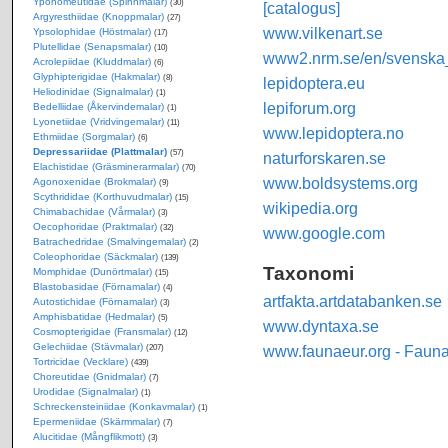
Yponomeutidae (Spinnmalar)
(30)
[catalogus]
Argyresthiidae (Knoppmalar)
(27)
www.vilkenart.se
Ypsolophidae (Höstmalar)
(17)
Plutellidae (Senapsmalar)
(10)
www2.nrm.se/en/svenska_f
Acrolepiidae (Kluddmalar)
(6)
Glyphipterigidae (Hakmalar)
(8)
lepidoptera.eu
Heliodinidae (Signalmalar)
(1)
lepiforum.org
Bedelliidae (Åkervindemalar)
(1)
Lyonetiidae (Vridvingemalar)
(11)
www.lepidoptera.no
Ethmiidae (Sorgmalar)
(6)
Depressariidae (Plattmalar)
(57)
naturforskaren.se
Elachistidae (Gräsminerarmalar)
(70)
www.boldsystems.org
Agonoxenidae (Brokmalar)
(9)
Scythrididae (Korthuvudmalar)
(15)
wikipedia.org
Chimabachidae (Vårmalar)
(3)
Oecophoridae (Praktmalar)
(32)
www.google.com
Batrachedridae (Smalvingemalar)
(2)
Coleophoridae (Säckmalar)
(139)
Taxonomi
Momphidae (Dunörtmalar)
(15)
Blastobasidae (Förnamalar)
(4)
artfakta.artdatabanken.se
Autostichidae (Förnamalar)
(3)
Amphisbatidae (Hedmalar)
(5)
www.dyntaxa.se
Cosmopterigidae (Fransmalar)
(12)
Gelechiidae (Stävmalar)
www.faunaeur.org - Faun
(207)
Tortricidae (Vecklare)
(439)
Choreutidae (Gnidmalar)
(7)
Urodidae (Signalmalar)
(1)
Schreckensteiniidae (Konkavmalar)
(1)
Epermeniidae (Skärmmalar)
(7)
Alucitidae (Mångflikmott)
(3)