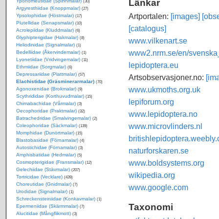
Länkar
Yponomeutidae (Spinnmalar)
(30)
Argyresthiidae (Knoppmalar)
(27)
Artportalen:
[images]
[obse
Ypsolophidae (Höstmalar)
(17)
Plutellidae (Senapsmalar)
(10)
[catalogus]
Acrolepiidae (Kluddmalar)
(6)
Glyphipterigidae (Hakmalar)
(8)
www.vilkenart.se
Heliodinidae (Signalmalar)
(1)
www2.nrm.se/en/svenska_f
Bedelliidae (Åkervindemalar)
(1)
Lyonetiidae (Vridvingemalar)
(11)
lepidoptera.eu
Ethmiidae (Sorgmalar)
(6)
Depressariidae (Plattmalar)
(57)
Artsobservasjoner.no:
[im
Elachistidae (Gräsminerarmalar)
(70)
www.ukmoths.org.uk
Agonoxenidae (Brokmalar)
(9)
Scythrididae (Korthuvudmalar)
(15)
lepiforum.org
Chimabachidae (Vårmalar)
(3)
Oecophoridae (Praktmalar)
(32)
www.lepidoptera.no
Batrachedridae (Smalvingemalar)
(2)
www.microvlinders.nl
Coleophoridae (Säckmalar)
(139)
Momphidae (Dunörtmalar)
(15)
britishlepidoptera.weebly
Blastobasidae (Förnamalar)
(4)
Autostichidae (Förnamalar)
(3)
naturforskaren.se
Amphisbatidae (Hedmalar)
(5)
www.boldsystems.org
Cosmopterigidae (Fransmalar)
(12)
Gelechiidae (Stävmalar)
(207)
wikipedia.org
Tortricidae (Vecklare)
(439)
Choreutidae (Gnidmalar)
(7)
www.google.com
Urodidae (Signalmalar)
(1)
Schreckensteiniidae (Konkavmalar)
(1)
Taxonomi
Epermeniidae (Skärmmalar)
(7)
Alucitidae (Mångflikmott)
(3)