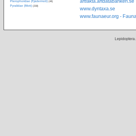
artfakta.artdatabanken.se
Pterophoridae (Fjädermott)
(44)
Pyralidae (Mott)
(218)
www.dyntaxa.se
www.faunaeur.org - Faun
Lepidoptera