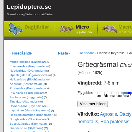
Lepidoptera.se
Svenska dagfjärilar och nattfjärilar
Dagfjärilar
Micro
Macr
-lepidoptera
-lepidopte
«Föregående
Nästa»
Elachistidae
/
Elachista freyerella - G
Micropterigidae (Käkmalar)
Gröegräsmal
(5)
Elach
Eriocraniidae (Purpurmalar)
(8)
Nepticulidae (Dvärgmalar)
(92)
(Hübner, 1825)
Opostegidae (Ögonlocksmalar)
(3)
Heliozelidae (Bladhålmalar)
(5)
Vingbredd:
7-8 mm
Adelidae (Antennmalar)
(21)
Prodoxidae (Knoppmalar)
(10)
Flygtider:
Incurvariidae (Bredmalar)
(9)
Tischeriidae (Luggmalar)
(6)
Tineidae (Äkta malar)
(55)
Dryadaulidae (Dryadmalar)
(1)
Lypusidae (Hedsäckspinnare)
(1)
Värdväxt:
Agrostis
,
Dactyl
Roeslerstammiidae (Bronsmalar)
(1)
Douglasiidae (Skäckmalar)
(5)
nemoralis
,
Poa pratensis
,
Bucculatricidae (Kronmalar)
(17)
Gracillariidae (Styltmalar)
(90)