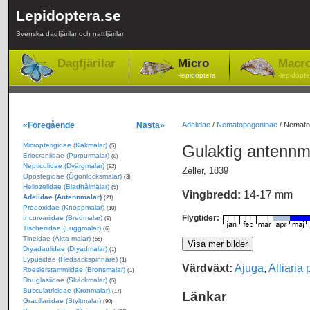
Lepidoptera.se
Svenska dagfjärilar och nattfjärilar
Dagfjärilar
Micro
Macr
-lepidoptera
-lepidopte
«Föregående
Nästa»
Adelidae
/
Nematopogoninae
/
Nematop
Micropterigidae (Käkmalar)
Gulaktig antenn
(5)
Eriocraniidae (Purpurmalar)
(8)
Nepticulidae (Dvärgmalar)
(92)
Zeller, 1839
Opostegidae (Ögonlocksmalar)
(3)
Heliozelidae (Bladhålmalar)
(5)
Vingbredd:
14-17 mm
Adelidae (Antennmalar)
(21)
Prodoxidae (Knoppmalar)
(10)
Flygtider:
Incurvariidae (Bredmalar)
(9)
Tischeriidae (Luggmalar)
(6)
Tineidae (Äkta malar)
(55)
Dryadaulidae (Dryadmalar)
(1)
Lypusidae (Hedsäckspinnare)
(1)
Värdväxt:
Ajuga
,
Alliaria 
Roeslerstammiidae (Bronsmalar)
(1)
Douglasiidae (Skäckmalar)
(5)
Bucculatricidae (Kronmalar)
(17)
Länkar
Gracillariidae (Styltmalar)
(90)