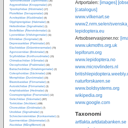
Yponomeutidae (Spinnmalar)
(30)
Artportalen:
[images]
[obse
Argyresthiidae (Knoppmalar)
(27)
[catalogus]
Ypsolophidae (Höstmalar)
(17)
Plutellidae (Senapsmalar)
(10)
www.vilkenart.se
Acrolepiidae (Kluddmalar)
(6)
Glyphipterigidae (Hakmalar)
(8)
www2.nrm.se/en/svenska_f
Heliodinidae (Signalmalar)
(1)
lepidoptera.eu
Bedelliidae (Åkervindemalar)
(1)
Lyonetiidae (Vridvingemalar)
(11)
Artsobservasjoner.no:
[im
Ethmiidae (Sorgmalar)
(6)
Depressariidae (Plattmalar)
(57)
www.ukmoths.org.uk
Elachistidae (Gräsminerarmalar)
(70)
lepiforum.org
Agonoxenidae (Brokmalar)
(9)
Scythrididae (Korthuvudmalar)
(15)
www.lepidoptera.no
Chimabachidae (Vårmalar)
(3)
Oecophoridae (Praktmalar)
(32)
www.microvlinders.nl
Batrachedridae (Smalvingemalar)
(2)
britishlepidoptera.weebly
Coleophoridae (Säckmalar)
(139)
Momphidae (Dunörtmalar)
(15)
naturforskaren.se
Blastobasidae (Förnamalar)
(4)
Autostichidae (Förnamalar)
(3)
www.boldsystems.org
Amphisbatidae (Hedmalar)
(5)
wikipedia.org
Cosmopterigidae (Fransmalar)
(12)
Gelechiidae (Stävmalar)
(207)
www.google.com
Tortricidae (Vecklare)
(439)
Choreutidae (Gnidmalar)
(7)
Urodidae (Signalmalar)
Taxonomi
(1)
Schreckensteiniidae (Konkavmalar)
(1)
Epermeniidae (Skärmmalar)
artfakta.artdatabanken.se
(7)
Alucitidae (Mångflikmott)
(3)