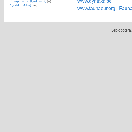
www.dyntaxa.se
Pterophoridae (Fjädermott)
(44)
Pyralidae (Mott)
(218)
www.faunaeur.org - Faun
Lepidoptera