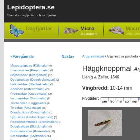
Lepidoptera.se
Svenska dagfjärilar och nattfjärilar
Dagfjärilar
Micro
Macr
-lepidoptera
-lepidopte
«Föregående
Nästa»
Argyresthiidae
/
Argyresthia pulchella
Micropterigidae (Käkmalar)
Häggknoppmal
(5)
Ar
Eriocraniidae (Purpurmalar)
(8)
Nepticulidae (Dvärgmalar)
(92)
Lienig & Zeller, 1846
Opostegidae (Ögonlocksmalar)
(3)
Heliozelidae (Bladhålmalar)
(5)
Vingbredd:
10-14 mm
Adelidae (Antennmalar)
(21)
Prodoxidae (Knoppmalar)
(10)
Flygtider:
Incurvariidae (Bredmalar)
(9)
Tischeriidae (Luggmalar)
(6)
Tineidae (Äkta malar)
(55)
Dryadaulidae (Dryadmalar)
(1)
Lypusidae (Hedsäckspinnare)
(1)
Roeslerstammiidae (Bronsmalar)
(1)
Douglasiidae (Skäckmalar)
(5)
Bucculatricidae (Kronmalar)
(17)
Gracillariidae (Styltmalar)
(90)