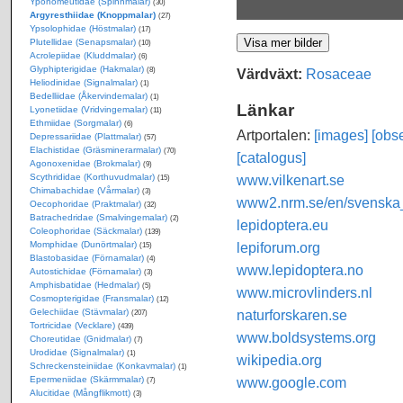
Yponomeutidae (Spinnmalar)
(30)
Argyresthiidae (Knoppmalar)
(27)
Ypsolophidae (Höstmalar)
(17)
Plutellidae (Senapsmalar)
(10)
Acrolepiidae (Kluddmalar)
(6)
Glyphipterigidae (Hakmalar)
(8)
Värdväxt:
Rosaceae
Heliodinidae (Signalmalar)
(1)
Bedelliidae (Åkervindemalar)
(1)
Länkar
Lyonetiidae (Vridvingemalar)
(11)
Ethmiidae (Sorgmalar)
(6)
Artportalen:
[images]
[obse
Depressariidae (Plattmalar)
(57)
Elachistidae (Gräsminerarmalar)
(70)
[catalogus]
Agonoxenidae (Brokmalar)
(9)
Scythrididae (Korthuvudmalar)
www.vilkenart.se
(15)
Chimabachidae (Vårmalar)
(3)
www2.nrm.se/en/svenska_f
Oecophoridae (Praktmalar)
(32)
Batrachedridae (Smalvingemalar)
(2)
lepidoptera.eu
Coleophoridae (Säckmalar)
(139)
Momphidae (Dunörtmalar)
lepiforum.org
(15)
Blastobasidae (Förnamalar)
(4)
www.lepidoptera.no
Autostichidae (Förnamalar)
(3)
Amphisbatidae (Hedmalar)
(5)
www.microvlinders.nl
Cosmopterigidae (Fransmalar)
(12)
Gelechiidae (Stävmalar)
naturforskaren.se
(207)
Tortricidae (Vecklare)
(439)
www.boldsystems.org
Choreutidae (Gnidmalar)
(7)
Urodidae (Signalmalar)
(1)
wikipedia.org
Schreckensteiniidae (Konkavmalar)
(1)
Epermeniidae (Skärmmalar)
www.google.com
(7)
Alucitidae (Mångflikmott)
(3)