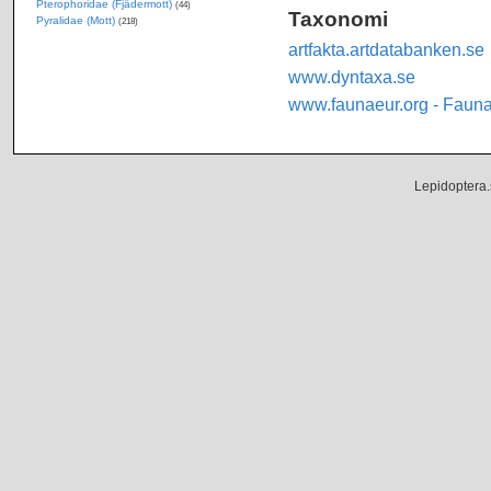
Pterophoridae (Fjädermott)
(44)
Taxonomi
Pyralidae (Mott)
(218)
artfakta.artdatabanken.se
www.dyntaxa.se
www.faunaeur.org - Faun
Lepidoptera