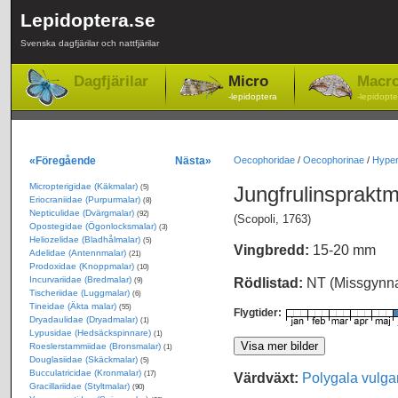
Lepidoptera.se
Svenska dagfjärilar och nattfjärilar
Dagfjärilar
Micro
Macr
-lepidoptera
-lepidopte
«Föregående
Nästa»
Oecophoridae
/
Oecophorinae
/
Hyperc
Micropterigidae (Käkmalar)
Jungfrulinsprakt
(5)
Eriocraniidae (Purpurmalar)
(8)
Nepticulidae (Dvärgmalar)
(92)
(Scopoli, 1763)
Opostegidae (Ögonlocksmalar)
(3)
Heliozelidae (Bladhålmalar)
(5)
Vingbredd:
15-20 mm
Adelidae (Antennmalar)
(21)
Prodoxidae (Knoppmalar)
(10)
Incurvariidae (Bredmalar)
Rödlistad:
NT (Missgynn
(9)
Tischeriidae (Luggmalar)
(6)
Tineidae (Äkta malar)
(55)
Flygtider:
Dryadaulidae (Dryadmalar)
(1)
Lypusidae (Hedsäckspinnare)
(1)
Roeslerstammiidae (Bronsmalar)
(1)
Douglasiidae (Skäckmalar)
(5)
Bucculatricidae (Kronmalar)
Värdväxt:
Polygala vulga
(17)
Gracillariidae (Styltmalar)
(90)