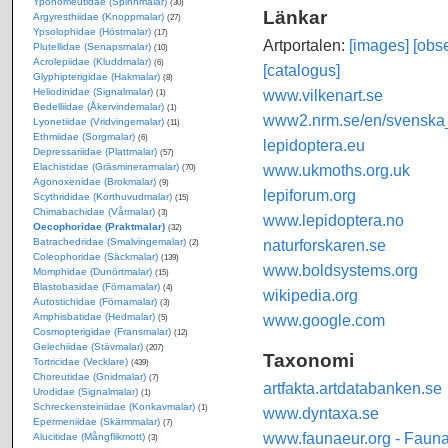
Yponomeutidae (Spinnmalar)
(30)
Länkar
Argyresthiidae (Knoppmalar)
(27)
Ypsolophidae (Höstmalar)
(17)
Artportalen:
[images]
[obse
Plutellidae (Senapsmalar)
(10)
Acrolepiidae (Kluddmalar)
(6)
[catalogus]
Glyphipterigidae (Hakmalar)
(8)
www.vilkenart.se
Heliodinidae (Signalmalar)
(1)
Bedelliidae (Åkervindemalar)
(1)
www2.nrm.se/en/svenska_f
Lyonetiidae (Vridvingemalar)
(11)
Ethmiidae (Sorgmalar)
(6)
lepidoptera.eu
Depressariidae (Plattmalar)
(57)
www.ukmoths.org.uk
Elachistidae (Gräsminerarmalar)
(70)
Agonoxenidae (Brokmalar)
(9)
lepiforum.org
Scythrididae (Korthuvudmalar)
(15)
Chimabachidae (Vårmalar)
(3)
www.lepidoptera.no
Oecophoridae (Praktmalar)
(32)
naturforskaren.se
Batrachedridae (Smalvingemalar)
(2)
Coleophoridae (Säckmalar)
(139)
www.boldsystems.org
Momphidae (Dunörtmalar)
(15)
Blastobasidae (Förnamalar)
(4)
wikipedia.org
Autostichidae (Förnamalar)
(3)
www.google.com
Amphisbatidae (Hedmalar)
(5)
Cosmopterigidae (Fransmalar)
(12)
Gelechiidae (Stävmalar)
(207)
Taxonomi
Tortricidae (Vecklare)
(439)
Choreutidae (Gnidmalar)
(7)
artfakta.artdatabanken.se
Urodidae (Signalmalar)
(1)
Schreckensteiniidae (Konkavmalar)
(1)
www.dyntaxa.se
Epermeniidae (Skärmmalar)
(7)
www.faunaeur.org - Faun
Alucitidae (Mångflikmott)
(3)