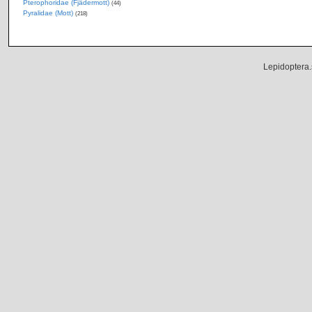
Pterophoridae (Fjädermott)
(44)
Pyralidae (Mott)
(218)
Lepidoptera