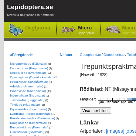
Lepidoptera.se
Svenska dagfjärilar och nattfjärilar
Dagfjärilar
Micro
Macr
-lepidoptera
-lepidopte
«Föregående
Nästa»
Oecophoridae
/
Oecophorinae
/
Telech
Micropterigidae (Käkmalar)
Trepunktspraktm
(5)
Eriocraniidae (Purpurmalar)
(8)
Nepticulidae (Dvärgmalar)
(92)
(Haworth, 1828)
Opostegidae (Ögonlocksmalar)
(3)
Heliozelidae (Bladhålmalar)
(5)
Adelidae (Antennmalar)
(21)
Rödlistad:
NT (Missgynn
Prodoxidae (Knoppmalar)
(10)
Incurvariidae (Bredmalar)
(9)
Flygtider:
Tischeriidae (Luggmalar)
(6)
Tineidae (Äkta malar)
(55)
Dryadaulidae (Dryadmalar)
(1)
Lypusidae (Hedsäckspinnare)
(1)
Roeslerstammiidae (Bronsmalar)
(1)
Länkar
Douglasiidae (Skäckmalar)
(5)
Bucculatricidae (Kronmalar)
(17)
Artportalen:
[images]
[obse
Gracillariidae (Styltmalar)
(90)