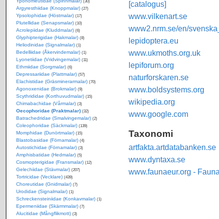
Yponomeutidae (Spinnmalar)
(30)
[catalogus]
Argyresthiidae (Knoppmalar)
(27)
www.vilkenart.se
Ypsolophidae (Höstmalar)
(17)
Plutellidae (Senapsmalar)
(10)
www2.nrm.se/en/svenska_f
Acrolepiidae (Kluddmalar)
(6)
Glyphipterigidae (Hakmalar)
(8)
lepidoptera.eu
Heliodinidae (Signalmalar)
(1)
www.ukmoths.org.uk
Bedelliidae (Åkervindemalar)
(1)
Lyonetiidae (Vridvingemalar)
(11)
lepiforum.org
Ethmiidae (Sorgmalar)
(6)
Depressariidae (Plattmalar)
(57)
naturforskaren.se
Elachistidae (Gräsminerarmalar)
(70)
www.boldsystems.org
Agonoxenidae (Brokmalar)
(9)
Scythrididae (Korthuvudmalar)
(15)
wikipedia.org
Chimabachidae (Vårmalar)
(3)
Oecophoridae (Praktmalar)
(32)
www.google.com
Batrachedridae (Smalvingemalar)
(2)
Coleophoridae (Säckmalar)
(139)
Taxonomi
Momphidae (Dunörtmalar)
(15)
Blastobasidae (Förnamalar)
(4)
artfakta.artdatabanken.se
Autostichidae (Förnamalar)
(3)
Amphisbatidae (Hedmalar)
(5)
www.dyntaxa.se
Cosmopterigidae (Fransmalar)
(12)
Gelechiidae (Stävmalar)
www.faunaeur.org - Faun
(207)
Tortricidae (Vecklare)
(439)
Choreutidae (Gnidmalar)
(7)
Urodidae (Signalmalar)
(1)
Schreckensteiniidae (Konkavmalar)
(1)
Epermeniidae (Skärmmalar)
(7)
Alucitidae (Mångflikmott)
(3)