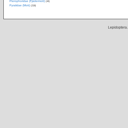
Pterophoridae (Fjädermott)
(44)
Pyralidae (Mott)
(218)
Lepidoptera