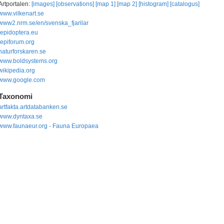
Artportalen:
[images]
[observations]
[map 1]
[map 2]
[histogram]
[catalogus]
www.vilkenart.se
www2.nrm.se/en/svenska_fjarilar
lepidoptera.eu
lepiforum.org
naturforskaren.se
www.boldsystems.org
wikipedia.org
www.google.com
Taxonomi
artfakta.artdatabanken.se
www.dyntaxa.se
www.faunaeur.org - Fauna Europaea