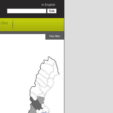
in English
Om
Visa filter