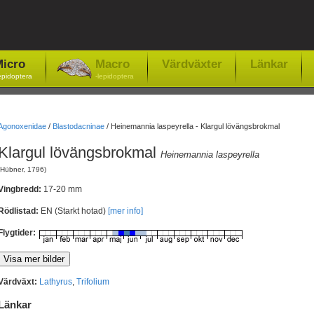
icro
Macro
Värdväxter
Länkar
epidoptera
-lepidoptera
Agonoxenidae
/
Blastodacninae
/
Heinemannia laspeyrella - Klargul lövängsbrokmal
Klargul lövängsbrokmal
Heinemannia laspeyrella
(Hübner, 1796)
Vingbredd:
17-20 mm
Rödlistad:
EN (Starkt hotad)
[mer info]
Flygtider:
Värdväxt:
Lathyrus
,
Trifolium
Länkar