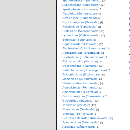
Yponomeutidae (Spinnmalar)
(30)
Argyresthiidae (Knoppmalar)
(27)
Ypsolophidae (Höstmalar)
(17)
Plutellidae (Senapsmalar)
(10)
Acrolepiidae (Kluddmalar)
(6)
Glyphipterigidae (Hakmalar)
(8)
Heliodinidae (Signalmalar)
(1)
Bedelliidae (Åkervindemalar)
(1)
Lyonetiidae (Vridvingemalar)
(11)
Ethmiidae (Sorgmalar)
(6)
Depressariidae (Plattmalar)
(57)
Elachistidae (Gräsminerarmalar)
(70)
Agonoxenidae (Brokmalar)
(9)
Scythrididae (Korthuvudmalar)
(15)
Chimabachidae (Vårmalar)
(3)
Oecophoridae (Praktmalar)
(32)
Batrachedridae (Smalvingemalar)
(2)
Coleophoridae (Säckmalar)
(139)
Momphidae (Dunörtmalar)
(15)
Blastobasidae (Förnamalar)
(4)
Autostichidae (Förnamalar)
(3)
Amphisbatidae (Hedmalar)
(5)
Cosmopterigidae (Fransmalar)
(12)
Gelechiidae (Stävmalar)
(207)
Tortricidae (Vecklare)
(439)
Choreutidae (Gnidmalar)
(7)
Urodidae (Signalmalar)
(1)
Schreckensteiniidae (Konkavmalar)
(1)
Epermeniidae (Skärmmalar)
(7)
Alucitidae (Mångflikmott)
(3)