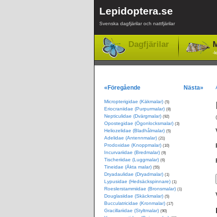
Lepidoptera.se
Svenska dagfjärilar och nattfjärilar
Dagfjärilar
M
-l
«Föregående
Nästa»
Micropterigidae (Käkmalar)
(5)
Eriocraniidae (Purpurmalar)
(8)
Nepticulidae (Dvärgmalar)
(92)
Opostegidae (Ögonlocksmalar)
(3)
Heliozelidae (Bladhålmalar)
(5)
Adelidae (Antennmalar)
(21)
Prodoxidae (Knoppmalar)
(10)
Incurvariidae (Bredmalar)
(9)
Tischeriidae (Luggmalar)
(6)
Tineidae (Äkta malar)
(55)
Dryadaulidae (Dryadmalar)
(1)
Lypusidae (Hedsäckspinnare)
(1)
Roeslerstammiidae (Bronsmalar)
(1)
Douglasiidae (Skäckmalar)
(5)
Bucculatricidae (Kronmalar)
(17)
Gracillariidae (Styltmalar)
(90)