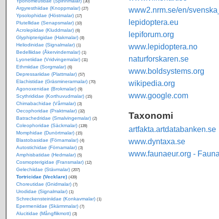
Yponomeutidae (Spinnmalar)
(30)
Argyresthiidae (Knoppmalar)
www2.nrm.se/en/svenska_f
(27)
Ypsolophidae (Höstmalar)
(17)
lepidoptera.eu
Plutellidae (Senapsmalar)
(10)
Acrolepiidae (Kluddmalar)
(6)
lepiforum.org
Glyphipterigidae (Hakmalar)
(8)
Heliodinidae (Signalmalar)
www.lepidoptera.no
(1)
Bedelliidae (Åkervindemalar)
(1)
naturforskaren.se
Lyonetiidae (Vridvingemalar)
(11)
Ethmiidae (Sorgmalar)
(6)
www.boldsystems.org
Depressariidae (Plattmalar)
(57)
Elachistidae (Gräsminerarmalar)
wikipedia.org
(70)
Agonoxenidae (Brokmalar)
(9)
www.google.com
Scythrididae (Korthuvudmalar)
(15)
Chimabachidae (Vårmalar)
(3)
Oecophoridae (Praktmalar)
(32)
Taxonomi
Batrachedridae (Smalvingemalar)
(2)
Coleophoridae (Säckmalar)
(139)
artfakta.artdatabanken.se
Momphidae (Dunörtmalar)
(15)
www.dyntaxa.se
Blastobasidae (Förnamalar)
(4)
Autostichidae (Förnamalar)
(3)
www.faunaeur.org - Faun
Amphisbatidae (Hedmalar)
(5)
Cosmopterigidae (Fransmalar)
(12)
Gelechiidae (Stävmalar)
(207)
Tortricidae (Vecklare)
(439)
Choreutidae (Gnidmalar)
(7)
Urodidae (Signalmalar)
(1)
Schreckensteiniidae (Konkavmalar)
(1)
Epermeniidae (Skärmmalar)
(7)
Alucitidae (Mångflikmott)
(3)