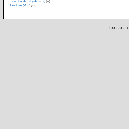
Pterophoridae (Fjädermott)
(44)
Pyralidae (Mott)
(218)
Lepidoptera