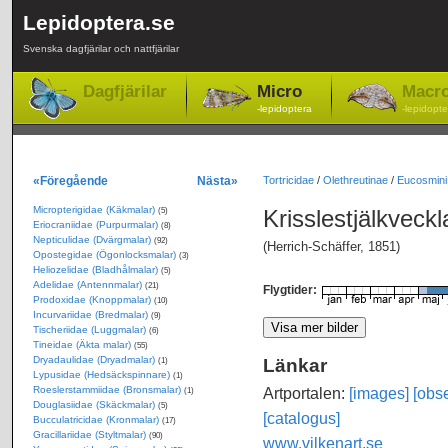
Lepidoptera.se
Svenska dagfjärilar och nattfjärilar
Dagfjärilar
Micro
Macr
-lepidoptera
-lepidopte
«Föregående
Nästa»
Tortricidae
/
Olethreutinae
/
Eucosmini
Micropterigidae (Käkmalar)
Krisslestjälkveck
(5)
Eriocraniidae (Purpurmalar)
(8)
Nepticulidae (Dvärgmalar)
(92)
(Herrich-Schäffer, 1851)
Opostegidae (Ögonlocksmalar)
(3)
Heliozelidae (Bladhålmalar)
(5)
Adelidae (Antennmalar)
(21)
Flygtider:
Prodoxidae (Knoppmalar)
(10)
Incurvariidae (Bredmalar)
(9)
Tischeriidae (Luggmalar)
(6)
Tineidae (Äkta malar)
(55)
Dryadaulidae (Dryadmalar)
Länkar
(1)
Lypusidae (Hedsäckspinnare)
(1)
Roeslerstammiidae (Bronsmalar)
Artportalen:
[images]
[obse
(1)
Douglasiidae (Skäckmalar)
(5)
[catalogus]
Bucculatricidae (Kronmalar)
(17)
Gracillariidae (Styltmalar)
(90)
www.vilkenart.se