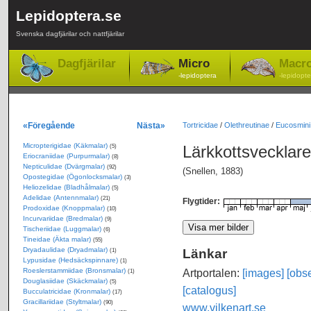
Lepidoptera.se
Svenska dagfjärilar och nattfjärilar
Dagfjärilar
Micro
Macr
-lepidoptera
-lepidopte
«Föregående
Nästa»
Tortricidae
/
Olethreutinae
/
Eucosmini
Micropterigidae (Käkmalar)
Lärkkottsvecklar
(5)
Eriocraniidae (Purpurmalar)
(8)
Nepticulidae (Dvärgmalar)
(92)
(Snellen, 1883)
Opostegidae (Ögonlocksmalar)
(3)
Heliozelidae (Bladhålmalar)
(5)
Adelidae (Antennmalar)
(21)
Flygtider:
Prodoxidae (Knoppmalar)
(10)
Incurvariidae (Bredmalar)
(9)
Tischeriidae (Luggmalar)
(6)
Tineidae (Äkta malar)
(55)
Dryadaulidae (Dryadmalar)
Länkar
(1)
Lypusidae (Hedsäckspinnare)
(1)
Roeslerstammiidae (Bronsmalar)
Artportalen:
[images]
[obse
(1)
Douglasiidae (Skäckmalar)
(5)
[catalogus]
Bucculatricidae (Kronmalar)
(17)
Gracillariidae (Styltmalar)
(90)
www.vilkenart.se