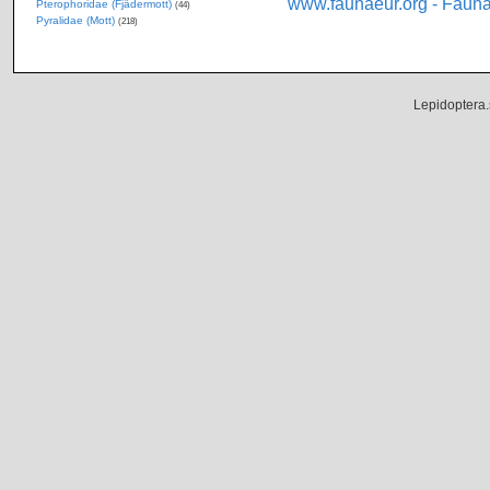
www.faunaeur.org - Faun
Pterophoridae (Fjädermott)
(44)
Pyralidae (Mott)
(218)
Lepidoptera