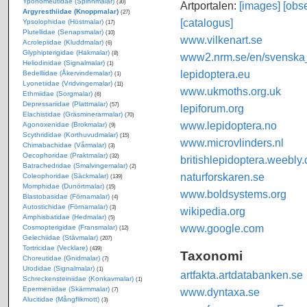
Yponomeutidae (Spinnmalar)
(30)
Artportalen:
[images]
[obse
Argyresthiidae (Knoppmalar)
(27)
[catalogus]
Ypsolophidae (Höstmalar)
(17)
Plutellidae (Senapsmalar)
(10)
www.vilkenart.se
Acrolepiidae (Kluddmalar)
(6)
Glyphipterigidae (Hakmalar)
(8)
www2.nrm.se/en/svenska_f
Heliodinidae (Signalmalar)
(1)
lepidoptera.eu
Bedelliidae (Åkervindemalar)
(1)
Lyonetiidae (Vridvingemalar)
(11)
www.ukmoths.org.uk
Ethmiidae (Sorgmalar)
(6)
Depressariidae (Plattmalar)
(57)
lepiforum.org
Elachistidae (Gräsminerarmalar)
(70)
www.lepidoptera.no
Agonoxenidae (Brokmalar)
(9)
Scythrididae (Korthuvudmalar)
(15)
www.microvlinders.nl
Chimabachidae (Vårmalar)
(3)
Oecophoridae (Praktmalar)
(32)
britishlepidoptera.weebly
Batrachedridae (Smalvingemalar)
(2)
naturforskaren.se
Coleophoridae (Säckmalar)
(139)
Momphidae (Dunörtmalar)
(15)
www.boldsystems.org
Blastobasidae (Förnamalar)
(4)
Autostichidae (Förnamalar)
(3)
wikipedia.org
Amphisbatidae (Hedmalar)
(5)
www.google.com
Cosmopterigidae (Fransmalar)
(12)
Gelechiidae (Stävmalar)
(207)
Tortricidae (Vecklare)
(439)
Taxonomi
Choreutidae (Gnidmalar)
(7)
Urodidae (Signalmalar)
(1)
artfakta.artdatabanken.se
Schreckensteiniidae (Konkavmalar)
(1)
Epermeniidae (Skärmmalar)
www.dyntaxa.se
(7)
Alucitidae (Mångflikmott)
(3)