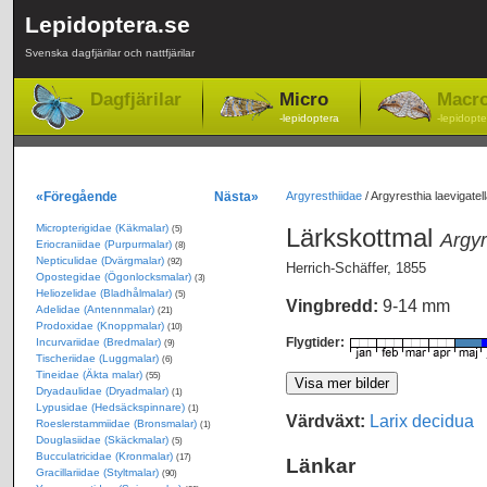
Lepidoptera.se
Svenska dagfjärilar och nattfjärilar
Dagfjärilar
Micro
Macr
-lepidoptera
-lepidopte
«Föregående
Nästa»
Argyresthiidae
/
Argyresthia laevigatel
Micropterigidae (Käkmalar)
Lärkskottmal
(5)
Argyr
Eriocraniidae (Purpurmalar)
(8)
Nepticulidae (Dvärgmalar)
(92)
Herrich-Schäffer, 1855
Opostegidae (Ögonlocksmalar)
(3)
Heliozelidae (Bladhålmalar)
(5)
Vingbredd:
9-14 mm
Adelidae (Antennmalar)
(21)
Prodoxidae (Knoppmalar)
(10)
Flygtider:
Incurvariidae (Bredmalar)
(9)
Tischeriidae (Luggmalar)
(6)
Tineidae (Äkta malar)
(55)
Dryadaulidae (Dryadmalar)
(1)
Lypusidae (Hedsäckspinnare)
(1)
Värdväxt:
Larix decidua
Roeslerstammiidae (Bronsmalar)
(1)
Douglasiidae (Skäckmalar)
(5)
Bucculatricidae (Kronmalar)
(17)
Länkar
Gracillariidae (Styltmalar)
(90)