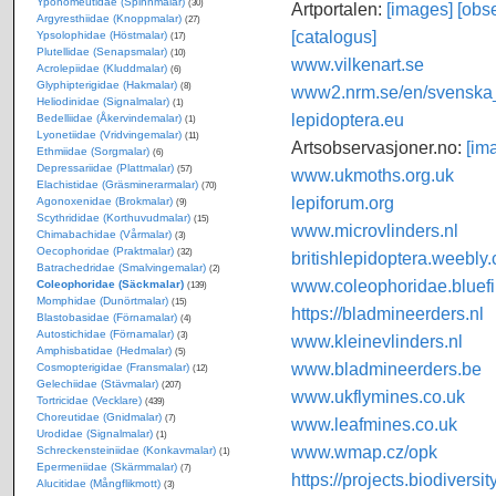
Yponomeutidae (Spinnmalar)
(30)
Artportalen:
[images]
[obse
Argyresthiidae (Knoppmalar)
(27)
[catalogus]
Ypsolophidae (Höstmalar)
(17)
Plutellidae (Senapsmalar)
(10)
www.vilkenart.se
Acrolepiidae (Kluddmalar)
(6)
Glyphipterigidae (Hakmalar)
(8)
www2.nrm.se/en/svenska_f
Heliodinidae (Signalmalar)
(1)
lepidoptera.eu
Bedelliidae (Åkervindemalar)
(1)
Lyonetiidae (Vridvingemalar)
(11)
Artsobservasjoner.no:
[im
Ethmiidae (Sorgmalar)
(6)
Depressariidae (Plattmalar)
(57)
www.ukmoths.org.uk
Elachistidae (Gräsminerarmalar)
(70)
lepiforum.org
Agonoxenidae (Brokmalar)
(9)
Scythrididae (Korthuvudmalar)
(15)
www.microvlinders.nl
Chimabachidae (Vårmalar)
(3)
Oecophoridae (Praktmalar)
(32)
britishlepidoptera.weebly
Batrachedridae (Smalvingemalar)
(2)
www.coleophoridae.bluefi
Coleophoridae (Säckmalar)
(139)
Momphidae (Dunörtmalar)
(15)
https://bladmineerders.nl
Blastobasidae (Förnamalar)
(4)
Autostichidae (Förnamalar)
(3)
www.kleinevlinders.nl
Amphisbatidae (Hedmalar)
(5)
www.bladmineerders.be
Cosmopterigidae (Fransmalar)
(12)
Gelechiidae (Stävmalar)
(207)
www.ukflymines.co.uk
Tortricidae (Vecklare)
(439)
Choreutidae (Gnidmalar)
(7)
www.leafmines.co.uk
Urodidae (Signalmalar)
(1)
www.wmap.cz/opk
Schreckensteiniidae (Konkavmalar)
(1)
Epermeniidae (Skärmmalar)
(7)
https://projects.biodiversi
Alucitidae (Mångflikmott)
(3)