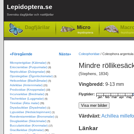
Lepidoptera.se
Svenska dagfjärilar och nattfjärilar
Dagfjärilar
Micro
Macr
-lepidoptera
-lepidopte
«Föregående
Nästa»
Coleophoridae
/
Coleophora argentula 
Micropterigidae (Käkmalar)
Mindre röllikesä
(5)
Eriocraniidae (Purpurmalar)
(8)
Nepticulidae (Dvärgmalar)
(92)
(Stephens, 1834)
Opostegidae (Ögonlocksmalar)
(3)
Heliozelidae (Bladhålmalar)
(5)
Vingbredd:
9-13 mm
Adelidae (Antennmalar)
(21)
Prodoxidae (Knoppmalar)
(10)
Flygtider:
Incurvariidae (Bredmalar)
(9)
Tischeriidae (Luggmalar)
(6)
Tineidae (Äkta malar)
(55)
Dryadaulidae (Dryadmalar)
(1)
Lypusidae (Hedsäckspinnare)
(1)
Värdväxt:
Achillea millef
Roeslerstammiidae (Bronsmalar)
(1)
Douglasiidae (Skäckmalar)
(5)
Bucculatricidae (Kronmalar)
(17)
Länkar
Gracillariidae (Styltmalar)
(90)