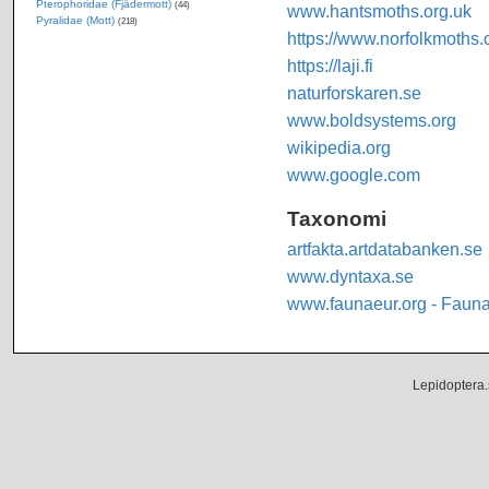
Pterophoridae (Fjädermott)
(44)
www.hantsmoths.org.uk
Pyralidae (Mott)
(218)
https://www.norfolkmoths.
https://laji.fi
naturforskaren.se
www.boldsystems.org
wikipedia.org
www.google.com
Taxonomi
artfakta.artdatabanken.se
www.dyntaxa.se
www.faunaeur.org - Faun
Lepidoptera