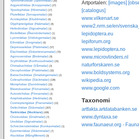
Yponomeutidae (Spinnmalar)
(30)
Artportalen:
[images]
[obse
Argyresthiidae (Knoppmalar)
(27)
[catalogus]
Ypsolophidae (Höstmalar)
(17)
Plutellidae (Senapsmalar)
(10)
www.vilkenart.se
Acrolepiidae (Kluddmalar)
(6)
Glyphipterigidae (Hakmalar)
(8)
www2.nrm.se/en/svenska_f
Heliodinidae (Signalmalar)
(1)
lepidoptera.eu
Bedelliidae (Åkervindemalar)
(1)
Lyonetiidae (Vridvingemalar)
(11)
lepiforum.org
Ethmiidae (Sorgmalar)
(6)
Depressariidae (Plattmalar)
(57)
www.lepidoptera.no
Elachistidae (Gräsminerarmalar)
(70)
www.microvlinders.nl
Agonoxenidae (Brokmalar)
(9)
Scythrididae (Korthuvudmalar)
(15)
naturforskaren.se
Chimabachidae (Vårmalar)
(3)
Oecophoridae (Praktmalar)
(32)
www.boldsystems.org
Batrachedridae (Smalvingemalar)
(2)
wikipedia.org
Coleophoridae (Säckmalar)
(139)
Momphidae (Dunörtmalar)
(15)
www.google.com
Blastobasidae (Förnamalar)
(4)
Autostichidae (Förnamalar)
(3)
Amphisbatidae (Hedmalar)
Taxonomi
(5)
Cosmopterigidae (Fransmalar)
(12)
Gelechiidae (Stävmalar)
artfakta.artdatabanken.se
(207)
Tortricidae (Vecklare)
(439)
www.dyntaxa.se
Choreutidae (Gnidmalar)
(7)
Urodidae (Signalmalar)
(1)
www.faunaeur.org - Faun
Schreckensteiniidae (Konkavmalar)
(1)
Epermeniidae (Skärmmalar)
(7)
Alucitidae (Mångflikmott)
(3)