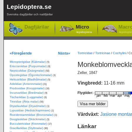
Lepidoptera.se
Svenska dagfjärilar och nattfjärilar
Dagfjärilar
Micro
Macr
-lepidoptera
-lepidopte
«Föregående
Nästa»
Tortricidae
/
Tortricinae
/
Cochylini
/
Co
Micropterigidae (Käkmalar)
Monkeblomveckl
(5)
Eriocraniidae (Purpurmalar)
(8)
Nepticulidae (Dvärgmalar)
(92)
Zeller, 1847
Opostegidae (Ögonlocksmalar)
(3)
Heliozelidae (Bladhålmalar)
(5)
Vingbredd:
11-16 mm
Adelidae (Antennmalar)
(21)
Prodoxidae (Knoppmalar)
(10)
Flygtider:
Incurvariidae (Bredmalar)
(9)
Tischeriidae (Luggmalar)
(6)
Tineidae (Äkta malar)
(55)
Dryadaulidae (Dryadmalar)
(1)
Lypusidae (Hedsäckspinnare)
(1)
Värdväxt:
Jasione monta
Roeslerstammiidae (Bronsmalar)
(1)
Douglasiidae (Skäckmalar)
(5)
Bucculatricidae (Kronmalar)
(17)
Länkar
Gracillariidae (Styltmalar)
(90)