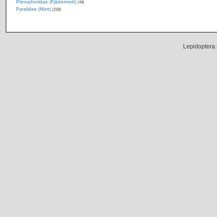
Pterophoridae (Fjädermott)
(44)
Pyralidae (Mott)
(218)
Lepidoptera