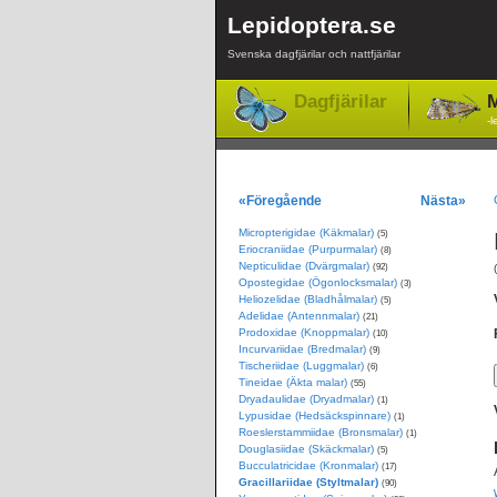
Lepidoptera.se
Svenska dagfjärilar och nattfjärilar
Dagfjärilar
M
-l
«Föregående
Nästa»
Micropterigidae (Käkmalar)
(5)
Eriocraniidae (Purpurmalar)
(8)
Nepticulidae (Dvärgmalar)
(92)
Opostegidae (Ögonlocksmalar)
(3)
Heliozelidae (Bladhålmalar)
(5)
Adelidae (Antennmalar)
(21)
Prodoxidae (Knoppmalar)
(10)
Incurvariidae (Bredmalar)
(9)
Tischeriidae (Luggmalar)
(6)
Tineidae (Äkta malar)
(55)
Dryadaulidae (Dryadmalar)
(1)
Lypusidae (Hedsäckspinnare)
(1)
Roeslerstammiidae (Bronsmalar)
(1)
Douglasiidae (Skäckmalar)
(5)
Bucculatricidae (Kronmalar)
(17)
Gracillariidae (Styltmalar)
(90)