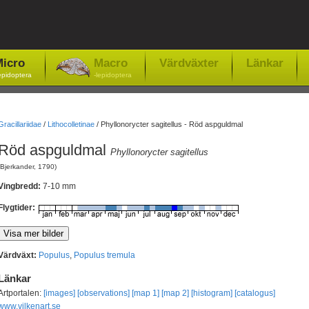
icro
Macro
Värdväxter
Länkar
epidoptera
-lepidoptera
Gracillariidae
/
Lithocolletinae
/
Phyllonorycter sagitellus - Röd aspguldmal
Röd aspguldmal
Phyllonorycter sagitellus
(Bjerkander, 1790)
Vingbredd:
7-10 mm
Flygtider:
Värdväxt:
Populus
,
Populus tremula
Länkar
Artportalen:
[images]
[observations]
[map 1]
[map 2]
[histogram]
[catalogus]
www.vilkenart.se