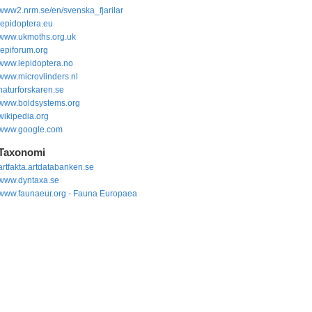
www2.nrm.se/en/svenska_fjarilar
lepidoptera.eu
www.ukmoths.org.uk
lepiforum.org
www.lepidoptera.no
www.microvlinders.nl
naturforskaren.se
www.boldsystems.org
wikipedia.org
www.google.com
Taxonomi
artfakta.artdatabanken.se
www.dyntaxa.se
www.faunaeur.org - Fauna Europaea