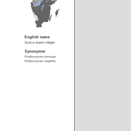
English name
Scarce aspen midget
Synonymer
Phyllonorycter tremulae
Phyllonorycter sagitella