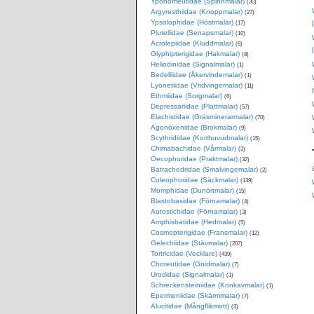
Yponomeutidae (Spinnmalar)
(30)
Argyresthiidae (Knoppmalar)
(27)
Ypsolophidae (Höstmalar)
(17)
Plutellidae (Senapsmalar)
(10)
Acrolepiidae (Kluddmalar)
(6)
Glyphipterigidae (Hakmalar)
(8)
Heliodinidae (Signalmalar)
(1)
Bedelliidae (Åkervindemalar)
(1)
Lyonetiidae (Vridvingemalar)
(11)
Ethmiidae (Sorgmalar)
(6)
Depressariidae (Plattmalar)
(57)
Elachistidae (Gräsminerarmalar)
(70)
Agonoxenidae (Brokmalar)
(9)
Scythrididae (Korthuvudmalar)
(15)
Chimabachidae (Vårmalar)
(3)
Oecophoridae (Praktmalar)
(32)
Batrachedridae (Smalvingemalar)
(2)
Coleophoridae (Säckmalar)
(139)
Momphidae (Dunörtmalar)
(15)
Blastobasidae (Förnamalar)
(4)
Autostichidae (Förnamalar)
(3)
Amphisbatidae (Hedmalar)
(5)
Cosmopterigidae (Fransmalar)
(12)
Gelechiidae (Stävmalar)
(207)
Tortricidae (Vecklare)
(439)
Choreutidae (Gnidmalar)
(7)
Urodidae (Signalmalar)
(1)
Schreckensteiniidae (Konkavmalar)
(1)
Epermeniidae (Skärmmalar)
(7)
Alucitidae (Mångflikmott)
(3)