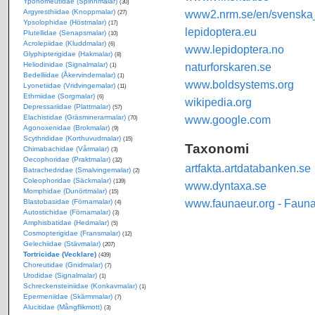
Yponomeutidae (Spinnmalar)
(30)
Argyresthiidae (Knoppmalar)
www2.nrm.se/en/svenska_f
(27)
Ypsolophidae (Höstmalar)
(17)
lepidoptera.eu
Plutellidae (Senapsmalar)
(10)
Acrolepiidae (Kluddmalar)
(6)
www.lepidoptera.no
Glyphipterigidae (Hakmalar)
(8)
Heliodinidae (Signalmalar)
naturforskaren.se
(1)
Bedelliidae (Åkervindemalar)
(1)
www.boldsystems.org
Lyonetiidae (Vridvingemalar)
(11)
Ethmiidae (Sorgmalar)
(6)
wikipedia.org
Depressariidae (Plattmalar)
(57)
Elachistidae (Gräsminerarmalar)
www.google.com
(70)
Agonoxenidae (Brokmalar)
(9)
Scythrididae (Korthuvudmalar)
(15)
Taxonomi
Chimabachidae (Vårmalar)
(3)
Oecophoridae (Praktmalar)
(32)
artfakta.artdatabanken.se
Batrachedridae (Smalvingemalar)
(2)
Coleophoridae (Säckmalar)
(139)
www.dyntaxa.se
Momphidae (Dunörtmalar)
(15)
www.faunaeur.org - Faun
Blastobasidae (Förnamalar)
(4)
Autostichidae (Förnamalar)
(3)
Amphisbatidae (Hedmalar)
(5)
Cosmopterigidae (Fransmalar)
(12)
Gelechiidae (Stävmalar)
(207)
Tortricidae (Vecklare)
(439)
Choreutidae (Gnidmalar)
(7)
Urodidae (Signalmalar)
(1)
Schreckensteiniidae (Konkavmalar)
(1)
Epermeniidae (Skärmmalar)
(7)
Alucitidae (Mångflikmott)
(3)