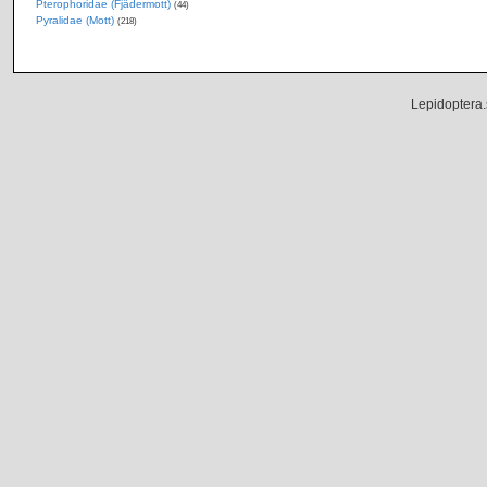
Pterophoridae (Fjädermott)
(44)
Pyralidae (Mott)
(218)
Lepidoptera