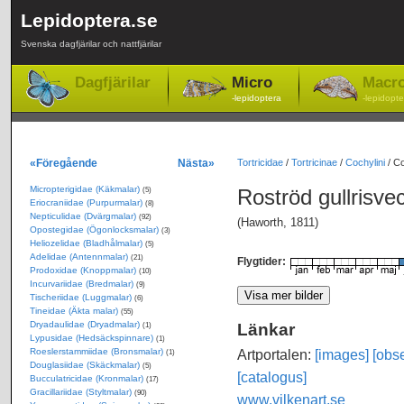
Lepidoptera.se
Svenska dagfjärilar och nattfjärilar
Dagfjärilar
Micro
Macr
-lepidoptera
-lepidopte
«Föregående
Nästa»
Tortricidae
/
Tortricinae
/
Cochylini
/
Co
Micropterigidae (Käkmalar)
Roströd gullrisve
(5)
Eriocraniidae (Purpurmalar)
(8)
Nepticulidae (Dvärgmalar)
(92)
(Haworth, 1811)
Opostegidae (Ögonlocksmalar)
(3)
Heliozelidae (Bladhålmalar)
(5)
Adelidae (Antennmalar)
(21)
Flygtider:
Prodoxidae (Knoppmalar)
(10)
Incurvariidae (Bredmalar)
(9)
Tischeriidae (Luggmalar)
(6)
Tineidae (Äkta malar)
(55)
Dryadaulidae (Dryadmalar)
Länkar
(1)
Lypusidae (Hedsäckspinnare)
(1)
Roeslerstammiidae (Bronsmalar)
Artportalen:
[images]
[obse
(1)
Douglasiidae (Skäckmalar)
(5)
[catalogus]
Bucculatricidae (Kronmalar)
(17)
Gracillariidae (Styltmalar)
(90)
www.vilkenart.se