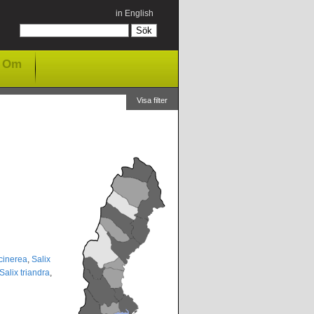
in English
Om
Visa filter
 cinerea
,
Salix
Salix triandra
,