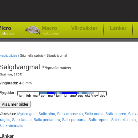
icro
Macro
Värdväxter
Länkar
epidoptera
-lepidoptera
Nepticulidae
/
Stigmella salicis - Sälgdvärgmal
Sälgdvärgmal
Stigmella salicis
(Stainton, 1854)
Vingbredd:
4-6 mm
Flygtider:
Värdväxt:
Myrica gale
,
Salix alba
,
Salix arbuscula
,
Salix aurita
,
Salix caprea
,
Salix
fragilis
,
Salix lanata
,
Salix pentandra
,
Salix purpurea
,
Salix repens
,
Salix reticulata
,
Salix viminalis
Länkar