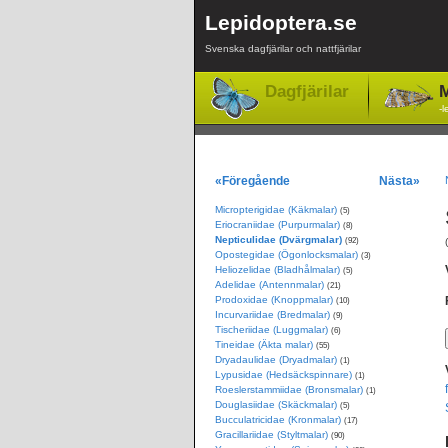
Lepidoptera.se
Svenska dagfjärilar och nattfjärilar
Dagfjärilar
M
-l
«Föregående
Nästa»
Micropterigidae (Käkmalar)
(5)
Eriocraniidae (Purpurmalar)
(8)
Nepticulidae (Dvärgmalar)
(92)
Opostegidae (Ögonlocksmalar)
(3)
Heliozelidae (Bladhålmalar)
(5)
Adelidae (Antennmalar)
(21)
Prodoxidae (Knoppmalar)
(10)
Incurvariidae (Bredmalar)
(9)
Tischeriidae (Luggmalar)
(6)
Tineidae (Äkta malar)
(55)
Dryadaulidae (Dryadmalar)
(1)
Lypusidae (Hedsäckspinnare)
(1)
Roeslerstammiidae (Bronsmalar)
(1)
Douglasiidae (Skäckmalar)
(5)
Bucculatricidae (Kronmalar)
(17)
Gracillariidae (Styltmalar)
(90)