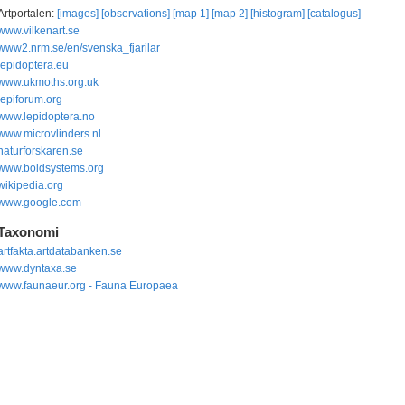
Artportalen:
[images]
[observations]
[map 1]
[map 2]
[histogram]
[catalogus]
www.vilkenart.se
www2.nrm.se/en/svenska_fjarilar
lepidoptera.eu
www.ukmoths.org.uk
lepiforum.org
www.lepidoptera.no
www.microvlinders.nl
naturforskaren.se
www.boldsystems.org
wikipedia.org
www.google.com
Taxonomi
artfakta.artdatabanken.se
www.dyntaxa.se
www.faunaeur.org - Fauna Europaea