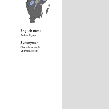
English name
Sallow Pigmy
Synonymer
Stigmella auritella
Stigmella libiezi