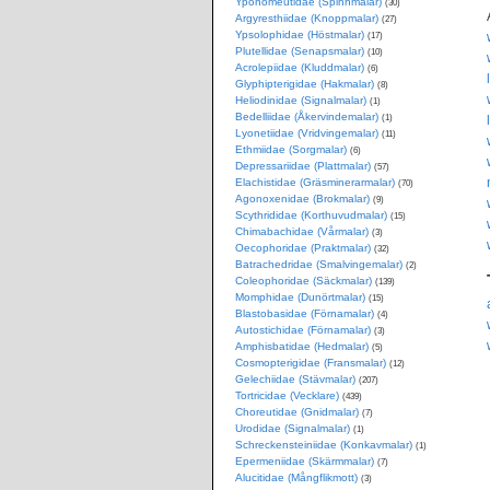
Yponomeutidae (Spinnmalar)
(30)
Argyresthiidae (Knoppmalar)
(27)
Ypsolophidae (Höstmalar)
(17)
Plutellidae (Senapsmalar)
(10)
Acrolepiidae (Kluddmalar)
(6)
Glyphipterigidae (Hakmalar)
(8)
Heliodinidae (Signalmalar)
(1)
Bedelliidae (Åkervindemalar)
(1)
Lyonetiidae (Vridvingemalar)
(11)
Ethmiidae (Sorgmalar)
(6)
Depressariidae (Plattmalar)
(57)
Elachistidae (Gräsminerarmalar)
(70)
Agonoxenidae (Brokmalar)
(9)
Scythrididae (Korthuvudmalar)
(15)
Chimabachidae (Vårmalar)
(3)
Oecophoridae (Praktmalar)
(32)
Batrachedridae (Smalvingemalar)
(2)
Coleophoridae (Säckmalar)
(139)
Momphidae (Dunörtmalar)
(15)
Blastobasidae (Förnamalar)
(4)
Autostichidae (Förnamalar)
(3)
Amphisbatidae (Hedmalar)
(5)
Cosmopterigidae (Fransmalar)
(12)
Gelechiidae (Stävmalar)
(207)
Tortricidae (Vecklare)
(439)
Choreutidae (Gnidmalar)
(7)
Urodidae (Signalmalar)
(1)
Schreckensteiniidae (Konkavmalar)
(1)
Epermeniidae (Skärmmalar)
(7)
Alucitidae (Mångflikmott)
(3)