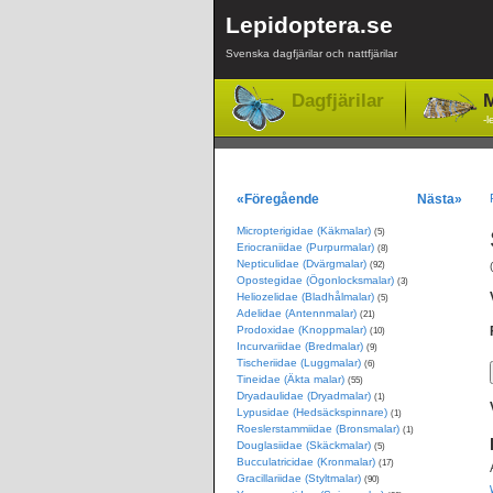
Lepidoptera.se
Svenska dagfjärilar och nattfjärilar
Dagfjärilar
M
-l
«Föregående
Nästa»
Micropterigidae (Käkmalar)
(5)
Eriocraniidae (Purpurmalar)
(8)
Nepticulidae (Dvärgmalar)
(92)
Opostegidae (Ögonlocksmalar)
(3)
Heliozelidae (Bladhålmalar)
(5)
Adelidae (Antennmalar)
(21)
Prodoxidae (Knoppmalar)
(10)
Incurvariidae (Bredmalar)
(9)
Tischeriidae (Luggmalar)
(6)
Tineidae (Äkta malar)
(55)
Dryadaulidae (Dryadmalar)
(1)
Lypusidae (Hedsäckspinnare)
(1)
Roeslerstammiidae (Bronsmalar)
(1)
Douglasiidae (Skäckmalar)
(5)
Bucculatricidae (Kronmalar)
(17)
Gracillariidae (Styltmalar)
(90)