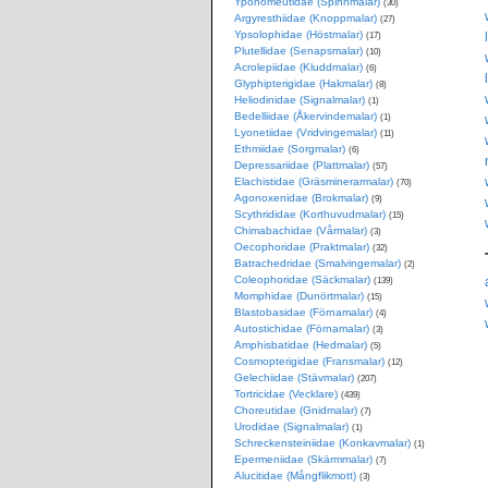
Yponomeutidae (Spinnmalar)
(30)
Argyresthiidae (Knoppmalar)
(27)
Ypsolophidae (Höstmalar)
(17)
Plutellidae (Senapsmalar)
(10)
Acrolepiidae (Kluddmalar)
(6)
Glyphipterigidae (Hakmalar)
(8)
Heliodinidae (Signalmalar)
(1)
Bedelliidae (Åkervindemalar)
(1)
Lyonetiidae (Vridvingemalar)
(11)
Ethmiidae (Sorgmalar)
(6)
Depressariidae (Plattmalar)
(57)
Elachistidae (Gräsminerarmalar)
(70)
Agonoxenidae (Brokmalar)
(9)
Scythrididae (Korthuvudmalar)
(15)
Chimabachidae (Vårmalar)
(3)
Oecophoridae (Praktmalar)
(32)
Batrachedridae (Smalvingemalar)
(2)
Coleophoridae (Säckmalar)
(139)
Momphidae (Dunörtmalar)
(15)
Blastobasidae (Förnamalar)
(4)
Autostichidae (Förnamalar)
(3)
Amphisbatidae (Hedmalar)
(5)
Cosmopterigidae (Fransmalar)
(12)
Gelechiidae (Stävmalar)
(207)
Tortricidae (Vecklare)
(439)
Choreutidae (Gnidmalar)
(7)
Urodidae (Signalmalar)
(1)
Schreckensteiniidae (Konkavmalar)
(1)
Epermeniidae (Skärmmalar)
(7)
Alucitidae (Mångflikmott)
(3)