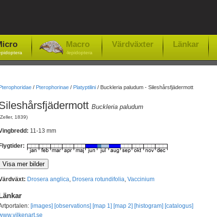
icro
Macro
Värdväxter
Länkar
epidoptera
-lepidoptera
Pterophoridae
/
Pterophorinae
/
Platyptilini
/
Buckleria paludum - Sileshårsfjädermott
Sileshårsfjädermott
Buckleria paludum
(Zeller, 1839)
Vingbredd:
11-13 mm
Flygtider:
Värdväxt:
Drosera anglica
,
Drosera rotundifolia
,
Vaccinium
Länkar
Artportalen:
[images]
[observations]
[map 1]
[map 2]
[histogram]
[catalogus]
www.vilkenart.se