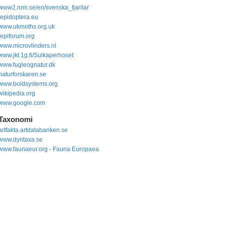
www2.nrm.se/en/svenska_fjarilar
lepidoptera.eu
www.ukmoths.org.uk
lepiforum.org
www.microvlinders.nl
www.jkt.1g.fi/Sulkaperhoset
www.fugleognatur.dk
naturforskaren.se
www.boldsystems.org
wikipedia.org
www.google.com
Taxonomi
artfakta.artdatabanken.se
www.dyntaxa.se
www.faunaeur.org - Fauna Europaea