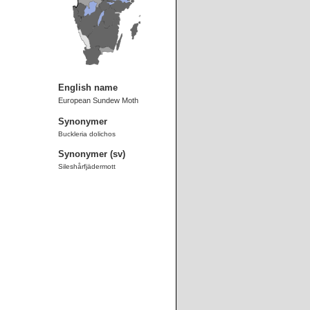
English name
European Sundew Moth
Synonymer
Buckleria dolichos
Synonymer (sv)
Sileshårfjädermott