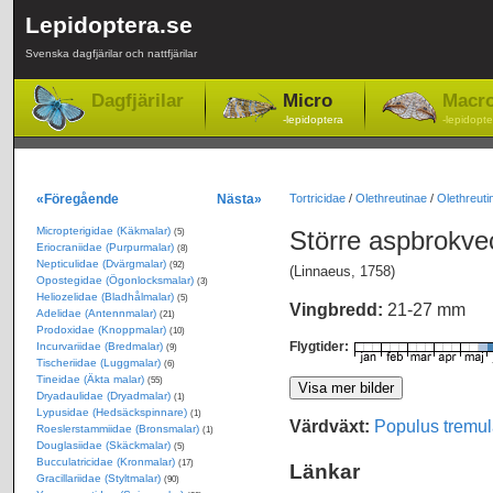
Lepidoptera.se
Svenska dagfjärilar och nattfjärilar
Dagfjärilar
Micro
Macr
-lepidoptera
-lepidopte
«Föregående
Nästa»
Tortricidae
/
Olethreutinae
/
Olethreutin
Micropterigidae (Käkmalar)
Större aspbrokve
(5)
Eriocraniidae (Purpurmalar)
(8)
Nepticulidae (Dvärgmalar)
(92)
(Linnaeus, 1758)
Opostegidae (Ögonlocksmalar)
(3)
Heliozelidae (Bladhålmalar)
(5)
Vingbredd:
21-27 mm
Adelidae (Antennmalar)
(21)
Prodoxidae (Knoppmalar)
(10)
Flygtider:
Incurvariidae (Bredmalar)
(9)
Tischeriidae (Luggmalar)
(6)
Tineidae (Äkta malar)
(55)
Dryadaulidae (Dryadmalar)
(1)
Lypusidae (Hedsäckspinnare)
(1)
Värdväxt:
Populus tremul
Roeslerstammiidae (Bronsmalar)
(1)
Douglasiidae (Skäckmalar)
(5)
Bucculatricidae (Kronmalar)
(17)
Länkar
Gracillariidae (Styltmalar)
(90)