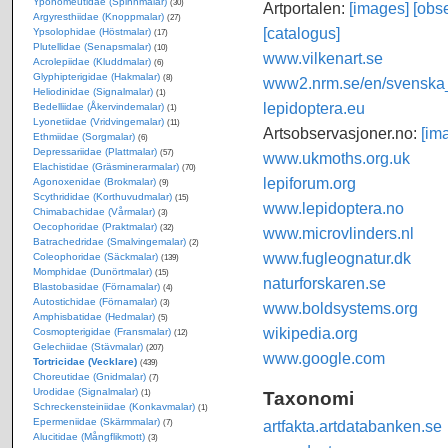
Yponomeutidae (Spinnmalar)
(30)
Artportalen:
[images]
[obse
Argyresthiidae (Knoppmalar)
(27)
[catalogus]
Ypsolophidae (Höstmalar)
(17)
Plutellidae (Senapsmalar)
(10)
www.vilkenart.se
Acrolepiidae (Kluddmalar)
(6)
Glyphipterigidae (Hakmalar)
(8)
www2.nrm.se/en/svenska_f
Heliodinidae (Signalmalar)
(1)
lepidoptera.eu
Bedelliidae (Åkervindemalar)
(1)
Lyonetiidae (Vridvingemalar)
(11)
Artsobservasjoner.no:
[im
Ethmiidae (Sorgmalar)
(6)
Depressariidae (Plattmalar)
(57)
www.ukmoths.org.uk
Elachistidae (Gräsminerarmalar)
(70)
lepiforum.org
Agonoxenidae (Brokmalar)
(9)
Scythrididae (Korthuvudmalar)
(15)
www.lepidoptera.no
Chimabachidae (Vårmalar)
(3)
Oecophoridae (Praktmalar)
(32)
www.microvlinders.nl
Batrachedridae (Smalvingemalar)
(2)
www.fugleognatur.dk
Coleophoridae (Säckmalar)
(139)
Momphidae (Dunörtmalar)
(15)
naturforskaren.se
Blastobasidae (Förnamalar)
(4)
Autostichidae (Förnamalar)
(3)
www.boldsystems.org
Amphisbatidae (Hedmalar)
(5)
wikipedia.org
Cosmopterigidae (Fransmalar)
(12)
Gelechiidae (Stävmalar)
(207)
www.google.com
Tortricidae (Vecklare)
(439)
Choreutidae (Gnidmalar)
(7)
Urodidae (Signalmalar)
Taxonomi
(1)
Schreckensteiniidae (Konkavmalar)
(1)
Epermeniidae (Skärmmalar)
artfakta.artdatabanken.se
(7)
Alucitidae (Mångflikmott)
(3)