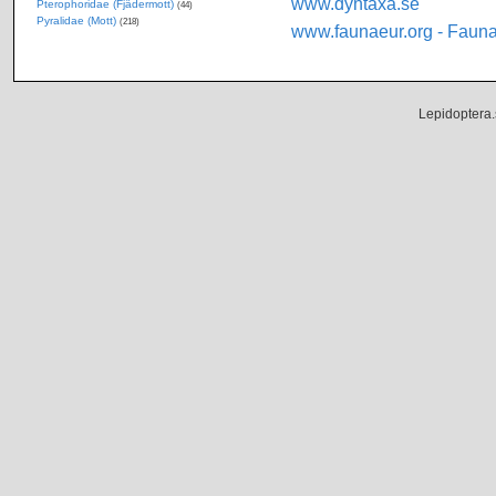
www.dyntaxa.se
Pterophoridae (Fjädermott)
(44)
Pyralidae (Mott)
(218)
www.faunaeur.org - Faun
Lepidoptera