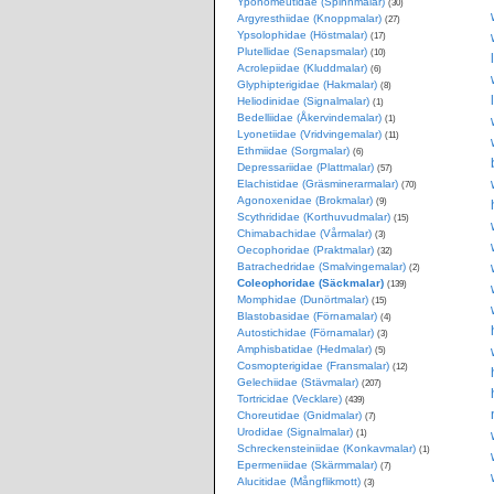
Yponomeutidae (Spinnmalar)
(30)
Argyresthiidae (Knoppmalar)
(27)
Ypsolophidae (Höstmalar)
(17)
Plutellidae (Senapsmalar)
(10)
Acrolepiidae (Kluddmalar)
(6)
Glyphipterigidae (Hakmalar)
(8)
Heliodinidae (Signalmalar)
(1)
Bedelliidae (Åkervindemalar)
(1)
Lyonetiidae (Vridvingemalar)
(11)
Ethmiidae (Sorgmalar)
(6)
Depressariidae (Plattmalar)
(57)
Elachistidae (Gräsminerarmalar)
(70)
Agonoxenidae (Brokmalar)
(9)
Scythrididae (Korthuvudmalar)
(15)
Chimabachidae (Vårmalar)
(3)
Oecophoridae (Praktmalar)
(32)
Batrachedridae (Smalvingemalar)
(2)
Coleophoridae (Säckmalar)
(139)
Momphidae (Dunörtmalar)
(15)
Blastobasidae (Förnamalar)
(4)
Autostichidae (Förnamalar)
(3)
Amphisbatidae (Hedmalar)
(5)
Cosmopterigidae (Fransmalar)
(12)
Gelechiidae (Stävmalar)
(207)
Tortricidae (Vecklare)
(439)
Choreutidae (Gnidmalar)
(7)
Urodidae (Signalmalar)
(1)
Schreckensteiniidae (Konkavmalar)
(1)
Epermeniidae (Skärmmalar)
(7)
Alucitidae (Mångflikmott)
(3)