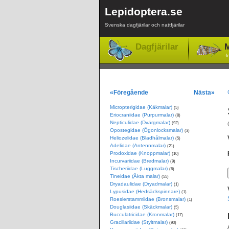
Lepidoptera.se
Svenska dagfjärilar och nattfjärilar
Dagfjärilar
M
-l
«Föregående
Nästa»
Micropterigidae (Käkmalar)
(5)
Eriocraniidae (Purpurmalar)
(8)
Nepticulidae (Dvärgmalar)
(92)
Opostegidae (Ögonlocksmalar)
(3)
Heliozelidae (Bladhålmalar)
(5)
Adelidae (Antennmalar)
(21)
Prodoxidae (Knoppmalar)
(10)
Incurvariidae (Bredmalar)
(9)
Tischeriidae (Luggmalar)
(6)
Tineidae (Äkta malar)
(55)
Dryadaulidae (Dryadmalar)
(1)
Lypusidae (Hedsäckspinnare)
(1)
Roeslerstammiidae (Bronsmalar)
(1)
Douglasiidae (Skäckmalar)
(5)
Bucculatricidae (Kronmalar)
(17)
Gracillariidae (Styltmalar)
(90)