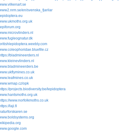
www.vilkenart.se
www2.nrm.se/en/svenska_fjarilar
lepidoptera.eu
www.ukmoths.org.uk
lepiforum.org
www.microvlinders.nl
www.fugleognatur.dk
britishlepidoptera.weebly.com
www.coleophoridae.bluefile.cz
https://bladmineerders.nl
www.kleinevlinders.nl
www.bladmineerders.be
www.ukflymines.co.uk
www.leafmines.co.uk
www.wmap.cz/opk
https://projects.biodiversity.be/lepidoptera
www.hantsmoths.org.uk
https://www.norfolkmoths.co.uk
https://laji.fi
naturforskaren.se
www.boldsystems.org
wikipedia.org
www.google.com