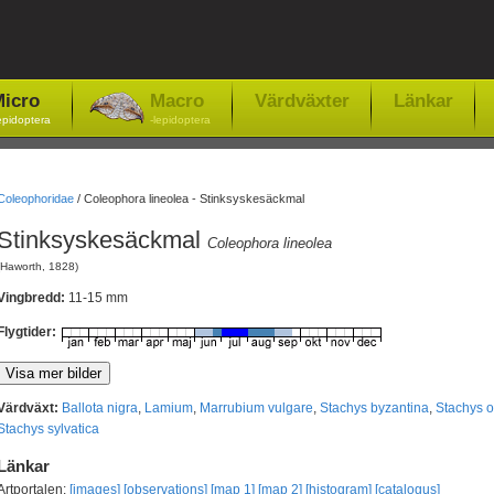
icro
Macro
Värdväxter
Länkar
epidoptera
-lepidoptera
Coleophoridae
/
Coleophora lineolea - Stinksyskesäckmal
Stinksyskesäckmal
Coleophora lineolea
(Haworth, 1828)
Vingbredd:
11-15 mm
Flygtider:
Värdväxt:
Ballota nigra
,
Lamium
,
Marrubium vulgare
,
Stachys byzantina
,
Stachys of
Stachys sylvatica
Länkar
Artportalen:
[images]
[observations]
[map 1]
[map 2]
[histogram]
[catalogus]